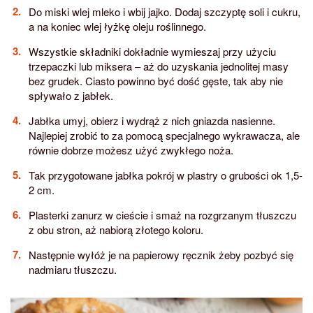
Do miski wlej mleko i wbij jajko. Dodaj szczyptę soli i cukru,
a na koniec wlej łyżkę oleju roślinnego.
Wszystkie składniki dokładnie wymieszaj przy użyciu
trzepaczki lub miksera – aż do uzyskania jednolitej masy
bez grudek. Ciasto powinno być dość gęste, tak aby nie
spływało z jabłek.
Jabłka umyj, obierz i wydrąż z nich gniazda nasienne.
Najlepiej zrobić to za pomocą specjalnego wykrawacza, ale
równie dobrze możesz użyć zwykłego noża.
Tak przygotowane jabłka pokrój w plastry o grubości ok 1,5-
2 cm.
Plasterki zanurz w cieście i smaż na rozgrzanym tłuszczu
z obu stron, aż nabiorą złotego koloru.
Następnie wyłóż je na papierowy ręcznik żeby pozbyć się
nadmiaru tłuszczu.