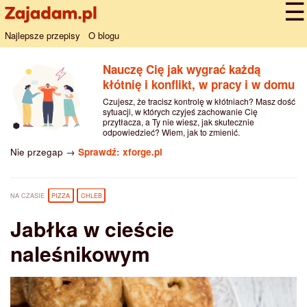
Najlepsze przepisy
O blogu
Nauczę Cię jak wygrać każdą
kłótnię i konflikt, w pracy i w domu
Czujesz, że tracisz kontrolę w kłótniach? Masz dość
sytuacji, w których czyjeś zachowanie Cię
przytłacza, a Ty nie wiesz, jak skutecznie
odpowiedzieć? Wiem, jak to zmienić.
Nie przegap →
Sprawdź: xforge.pl
NA CZASIE
PIZZA
CHLEB
Jabłka w cieście
naleśnikowym