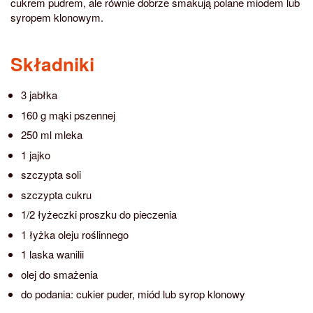
cukrem pudrem, ale równie dobrze smakują polane miodem lub
syropem klonowym.
Składniki
3 jabłka
160 g mąki pszennej
250 ml mleka
1 jajko
szczypta soli
szczypta cukru
1/2 łyżeczki proszku do pieczenia
1 łyżka oleju roślinnego
1 laska wanilii
olej do smażenia
do podania: cukier puder, miód lub syrop klonowy