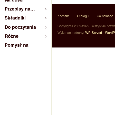
Przepisy na…
Kontakt
O blogu
Co nowego
Składniki
Copyrights 2009-2022. Wszystkie praw
Do poczytania
Wykonanie strony:
WP Served - WordP
Różne
Pomysł na