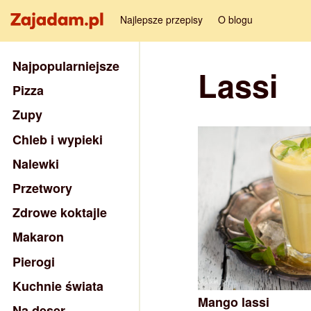
Najlepsze przepisy
O blogu
Najpopularniejsze
Lassi
Pizza
Zupy
Chleb i wypieki
Nalewki
Przetwory
Zdrowe koktajle
Makaron
Pierogi
Kuchnie świata
Mango lassi
Na deser