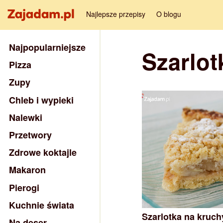
Najlepsze przepisy
O blogu
Najpopularniejsze
Szarlot
Pizza
Zupy
Chleb i wypieki
Nalewki
Przetwory
Zdrowe koktajle
Makaron
Pierogi
Kuchnie świata
Szarlotka na kruch
Na deser