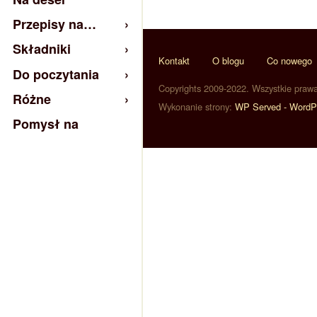
Przepisy na…
Składniki
Kontakt
O blogu
Co nowego
Do poczytania
Copyrights 2009-2022. Wszystkie praw
Różne
Wykonanie strony:
WP Served - WordP
Pomysł na