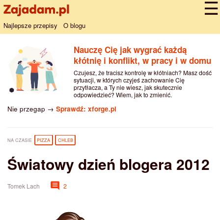
Najlepsze przepisy
O blogu
Nauczę Cię jak wygrać każdą
kłótnię i konflikt, w pracy i w domu
Czujesz, że tracisz kontrolę w kłótniach? Masz dość
sytuacji, w których czyjeś zachowanie Cię
przytłacza, a Ty nie wiesz, jak skutecznie
odpowiedzieć? Wiem, jak to zmienić.
Nie przegap →
Sprawdź: xforge.pl
NA CZASIE
PIZZA
CHLEB
Światowy dzień blogera 2012
Tomek Lach
2