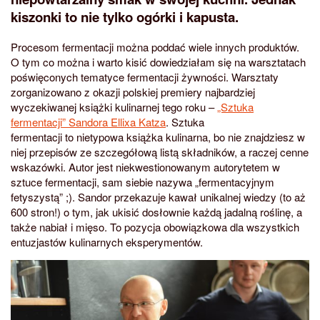
kiszonki to nie tylko ogórki i kapusta.
Procesom fermentacji można poddać wiele innych produktów.
O tym co można i warto kisić dowiedziałam się na warsztatach
poświęconych tematyce fermentacji żywności. Warsztaty
zorganizowano z okazji polskiej premiery najbardziej
wyczekiwanej książki kulinarnej tego roku –
„Sztuka
fermentacji” Sandora Ellixa Katza
. Sztuka
fermentacji to nietypowa książka kulinarna, bo nie znajdziesz w
niej przepisów ze szczegółową listą składników, a raczej cenne
wskazówki. Autor jest niekwestionowanym autorytetem w
sztuce fermentacji, sam siebie nazywa „fermentacyjnym
fetyszystą” ;). Sandor przekazuje kawał unikalnej wiedzy (to aż
600 stron!) o tym, jak ukisić dosłownie każdą jadalną roślinę, a
także nabiał i mięso. To pozycja obowiązkowa dla wszystkich
entuzjastów kulinarnych eksperymentów.