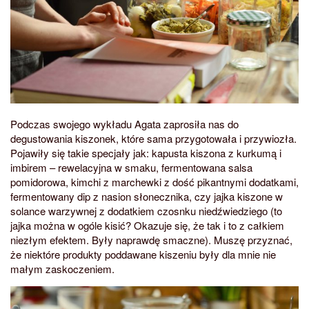
Podczas swojego wykładu Agata zaprosiła nas do
degustowania kiszonek, które sama przygotowała i przywiozła.
Pojawiły się takie specjały jak: kapusta kiszona z kurkumą i
imbirem – rewelacyjna w smaku, fermentowana salsa
pomidorowa, kimchi z marchewki z dość pikantnymi dodatkami,
fermentowany dip z nasion słonecznika, czy jajka kiszone w
solance warzywnej z dodatkiem czosnku niedźwiedziego (to
jajka można w ogóle kisić? Okazuje się, że tak i to z całkiem
niezłym efektem. Były naprawdę smaczne). Muszę przyznać,
że niektóre produkty poddawane kiszeniu były dla mnie nie
małym zaskoczeniem.