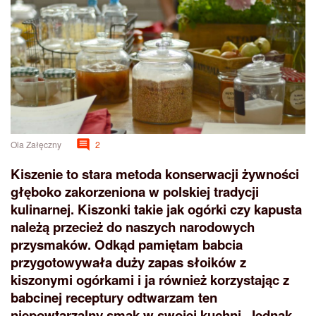
Ola Załęczny
2
Kiszenie to stara metoda konserwacji żywności
głęboko zakorzeniona w polskiej tradycji
kulinarnej. Kiszonki takie jak ogórki czy kapusta
należą przecież do naszych narodowych
przysmaków. Odkąd pamiętam babcia
przygotowywała duży zapas słoików z
kiszonymi ogórkami i ja również korzystając z
babcinej receptury odtwarzam ten
niepowtarzalny smak w swojej kuchni. Jednak