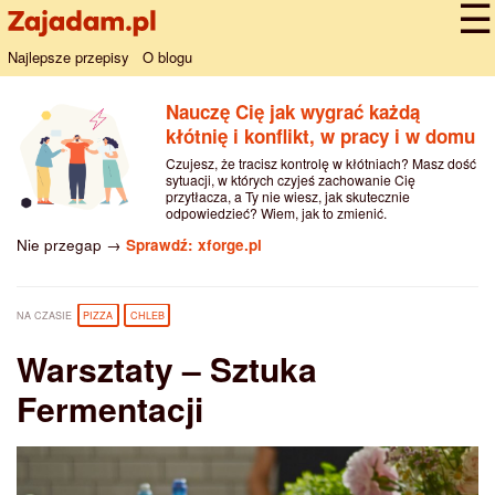
Najlepsze przepisy
O blogu
Nauczę Cię jak wygrać każdą
kłótnię i konflikt, w pracy i w domu
Czujesz, że tracisz kontrolę w kłótniach? Masz dość
sytuacji, w których czyjeś zachowanie Cię
przytłacza, a Ty nie wiesz, jak skutecznie
odpowiedzieć? Wiem, jak to zmienić.
Nie przegap →
Sprawdź: xforge.pl
NA CZASIE
PIZZA
CHLEB
Warsztaty – Sztuka
Fermentacji