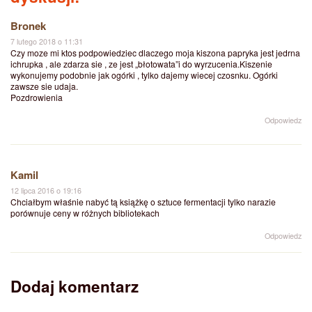
Bronek
7 lutego 2018 o 11:31
Czy moze mi ktos podpowiedziec dlaczego moja kiszona papryka jest jedrna
ichrupka , ale zdarza sie , ze jest „błotowata”i do wyrzucenia.Kiszenie
wykonujemy podobnie jak ogórki , tylko dajemy wiecej czosnku. Ogórki
zawsze sie udaja.
Pozdrowienia
Odpowiedz
Kamil
12 lipca 2016 o 19:16
Chciałbym właśnie nabyć tą książkę o sztuce fermentacji tylko narazie
porównuje ceny w różnych bibliotekach
Odpowiedz
Dodaj komentarz