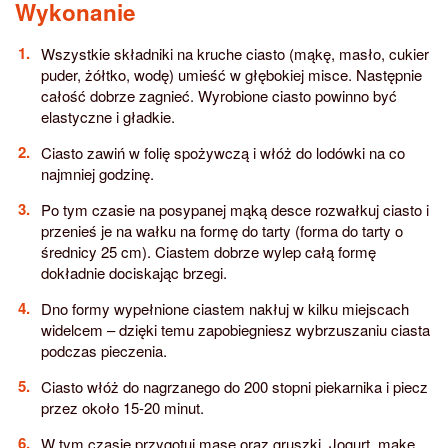
Wykonanie
Wszystkie składniki na kruche ciasto (mąkę, masło, cukier
puder, żółtko, wodę) umieść w głębokiej misce. Następnie
całość dobrze zagnieć. Wyrobione ciasto powinno być
elastyczne i gładkie.
Ciasto zawiń w folię spożywczą i włóż do lodówki na co
najmniej godzinę.
Po tym czasie na posypanej mąką desce rozwałkuj ciasto i
przenieś je na wałku na formę do tarty (forma do tarty o
średnicy 25 cm). Ciastem dobrze wylep całą formę
dokładnie dociskając brzegi.
Dno formy wypełnione ciastem nakłuj w kilku miejscach
widelcem – dzięki temu zapobiegniesz wybrzuszaniu ciasta
podczas pieczenia.
Ciasto włóż do nagrzanego do 200 stopni piekarnika i piecz
przez około 15-20 minut.
W tym czasie przygotuj masę oraz gruszki. Jogurt, mąkę,