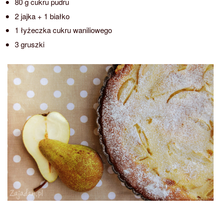
80 g cukru pudru
2 jajka + 1 białko
1 łyżeczka cukru waniliowego
3 gruszki