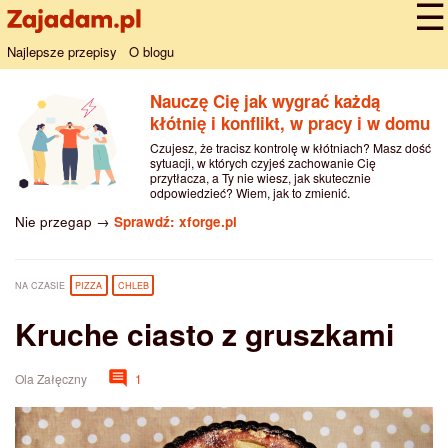
Najlepsze przepisy
O blogu
Nauczę Cię jak wygrać każdą
kłótnię i konflikt, w pracy i w domu
Czujesz, że tracisz kontrolę w kłótniach? Masz dość
sytuacji, w których czyjeś zachowanie Cię
przytłacza, a Ty nie wiesz, jak skutecznie
odpowiedzieć? Wiem, jak to zmienić.
Nie przegap →
Sprawdź: xforge.pl
NA CZASIE
PIZZA
CHLEB
Kruche ciasto z gruszkami
Ola Załęczny
1