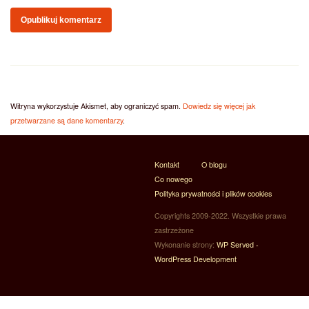
Witryna wykorzystuje Akismet, aby ograniczyć spam.
Dowiedz się więcej jak
przetwarzane są dane komentarzy
.
Kontakt
O blogu
Co nowego
Polityka prywatności i plików cookies
Copyrights 2009-2022. Wszystkie prawa
zastrzeżone
Wykonanie strony:
WP Served -
WordPress Development