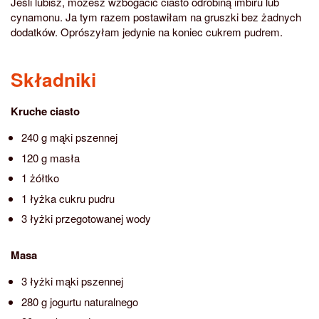
Jeśli lubisz, możesz wzbogacić ciasto odrobiną imbiru lub
cynamonu. Ja tym razem postawiłam na gruszki bez żadnych
dodatków. Oprószyłam jedynie na koniec cukrem pudrem.
Składniki
Kruche ciasto
240 g mąki pszennej
120 g masła
1 żółtko
1 łyżka cukru pudru
3 łyżki przegotowanej wody
Masa
3 łyżki mąki pszennej
280 g jogurtu naturalnego