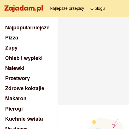
Najlepsze przepisy
O blogu
Najpopularniejsze
Pizza
Zupy
Chleb i wypieki
Nalewki
Przetwory
Zdrowe koktajle
Makaron
Pierogi
Kuchnie świata
Na deser