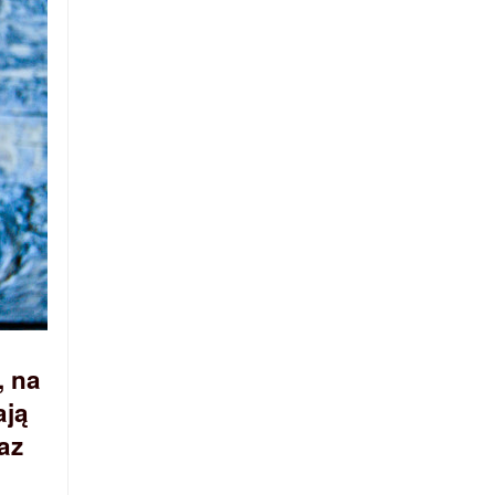
, na
ają
az