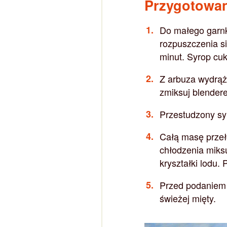
Przygotowa
Do małego garnk
rozpuszczenia si
minut. Syrop cu
Z arbuza wydrąż 
zmiksuj blendere
Przestudzony sy
Całą masę przeł
chłodzenia miksu
kryształki lodu.
Przed podaniem 
świeżej mięty.