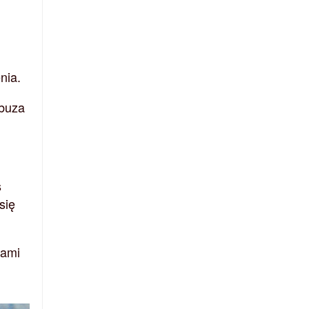
nia.
rbuza
s
się
kami