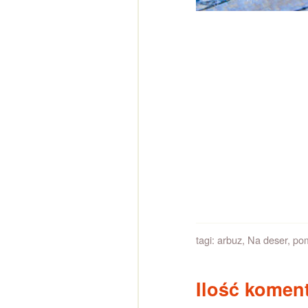
tagi:
arbuz
,
Na deser
,
pom
Ilość koment