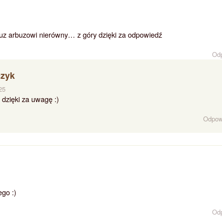
arbuz arbuzowi nierówny… z góry dzięki za odpowiedź
Od
czyk
25
 dzięki za uwagę :)
Odpow
ego :)
Od