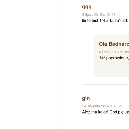
ggg
3 lipca 2015 o 19:58
ile to jest 1/4 arbuza? 
Ola Bednar
4 lipca 2015 o 10:
Już poprawione,
gin
14 sierpnia 2014 o 23:24
Ależ ma kolor! Coś piękn