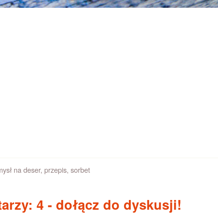
ysł na deser
,
przepis
,
sorbet
arzy: 4
- dołącz do dyskusji!