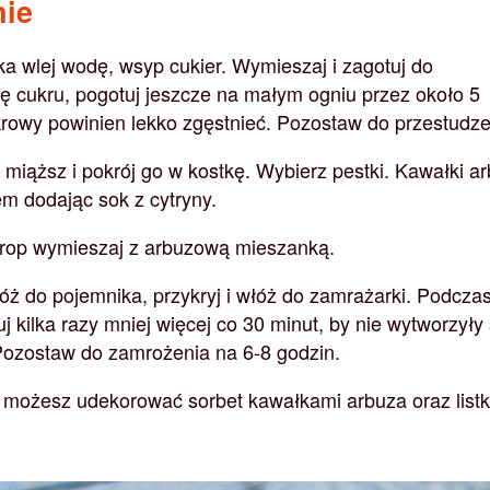
nie
a wlej wodę, wsyp cukier. Wymieszaj i zagotuj do
ę cukru, pogotuj jeszcze na małym ogniu przez około 5
krowy powinien lekko zgęstnieć. Pozostaw do przestudze
miąższ i pokrój go w kostkę. Wybierz pestki. Kawałki a
m dodając sok z cytryny.
rop wymieszaj z arbuzową mieszanką.
óż do pojemnika, przykryj i włóż do zamrażarki. Podcza
j kilka razy mniej więcej co 30 minut, by nie wytworzyły 
 Pozostaw do zamrożenia na 6-8 godzin.
możesz udekorować sorbet kawałkami arbuza oraz list