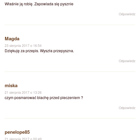
Właśnie ją robię. Zapowiada się pysznie
Odpowiedz
Magda
23 sierpnia 2017 o 16:54
Dziękuję za przepis. Wyszła przepyszna.
Odpowiedz
miska
21 sierpnia 2017 o 13:26
czym posmarować blachę przed pieczeniem ?
Odpowiedz
penelope85
21 sierpnia 2017 o 00:49