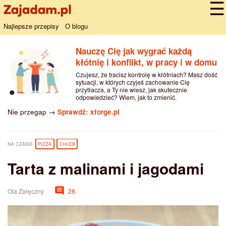
Najlepsze przepisy
O blogu
Nauczę Cię jak wygrać każdą
kłótnię i konflikt, w pracy i w domu
Czujesz, że tracisz kontrolę w kłótniach? Masz dość
sytuacji, w których czyjeś zachowanie Cię
przytłacza, a Ty nie wiesz, jak skutecznie
odpowiedzieć? Wiem, jak to zmienić.
Nie przegap →
Sprawdź: xforge.pl
NA CZASIE
PIZZA
CHLEB
Tarta z malinami i jagodami
Ola Załęczny
28