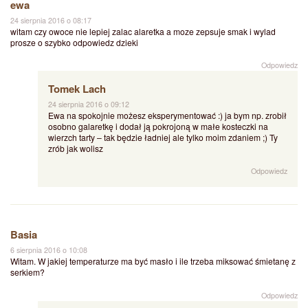
ewa
24 sierpnia 2016 o 08:17
witam czy owoce nie lepiej zalac alaretka a moze zepsuje smak i wylad
prosze o szybko odpowiedz dzieki
Odpowiedz
Tomek Lach
24 sierpnia 2016 o 09:12
Ewa na spokojnie możesz eksperymentować :) ja bym np. zrobił
osobno galaretkę i dodał ją pokrojoną w małe kosteczki na
wierzch tarty – tak będzie ładniej ale tylko moim zdaniem ;) Ty
zrób jak wolisz
Odpowiedz
Basia
6 sierpnia 2016 o 10:08
Witam. W jakiej temperaturze ma być masło i ile trzeba miksować śmietanę z
serkiem?
Odpowiedz