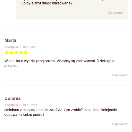
lub była zbyt długo miksowana?
Odpowiedz
Marta
4 sierpnia 2015 o 23:22
Witam, tarta wyszła przepyszna. Wszyscy są zachwyceni. Dziękuję za
przepis.
Odpowiedz
Dolores
4 sierpnia 2015 o 22:01
smietana z mascarpone sie zważyła :( co zrobic? moze inne kolejność
dodawania cukru pudru?
Odpowiedz