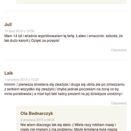
Jull
15 lipca 2016 o 19:56
Mam 14 lat i właśnie wypróbowałam tą tartę. Łatwo i smacznie- szkoda, że
tak dużo kalorii:( Dzięki za przepis!
Odpowiedz
Laik
1 września 2015 o 15:22
hmmm :/ pierwsza śmietana się zważyła:/ druga się ubiła ale po zmieszaniu
z serkiem wszystko się zważyło:/ chyba jednak poczekam na żonę co by
mnie poratowała:) a miał być taki ładny prezent na jej dzisiejsze urodziny:/
Odpowiedz
Ola Bednarczyk
2 września 2015 o 08:24
Nie wiem dlaczego tak się stało :( Wiele razy robiłam masę i
nigdy nie miałam z nią problemu. Może śmietana była ciepła