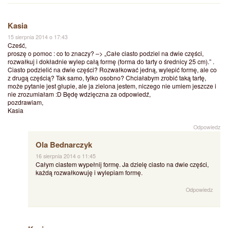
Kasia
15 sierpnia 2014 o 17:43
Cześć,
proszę o pomoc : co to znaczy? –> „Całe ciasto podziel na dwie części,
rozwałkuj i dokładnie wylep całą formę (forma do tarty o średnicy 25 cm).” .
Ciasto podzielić na dwie części? Rozwałkować jedną, wylepić formę, ale co
z drugą częścią? Tak samo, tylko osobno? Chciałabym zrobić taką tartę,
może pytanie jest głupie, ale ja zielona jestem, niczego nie umiem jeszcze i
nie zrozumiałam :D Będę wdzięczna za odpowiedź,
pozdrawiam,
Kasia
Odpowiedz
Ola Bednarczyk
16 sierpnia 2014 o 11:45
Całym ciastem wypełnij formę. Ja dzielę ciasto na dwie części,
każdą rozwałkowuję i wylepiam formę.
Odpowiedz