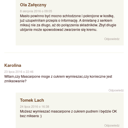
Ola Załęczny
8 sierpnia 2016 o 09:05
Masło powinno być mocno schłodzone i pokrojone w kostkę,
już uzupełniłam przepis o informację. A śmietanę z serkiem
miksuj nie za długo, aż do połączenia składników. Zbyt długie
ubijanie może spowodować zwarzenie się kremu.
Odpowiedz
Karolina
23 lipca 2016 o 22:46
Witam,czy Mascarpone moge z cukrem wymieszac,czy konieczne jest
zmiksowanie?
Odpowiedz
Tomek Lach
24 lipca 2016 o 16:38
Możesz wymieszać mascarpone z cukrem pudrem i będzie OK
bez miksera :)
Odpowiedz