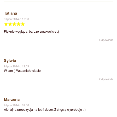
Tatiana
9 lipca 2014 o 17:30
Pięknie wygląda, bardzo smakowicie ;)
Odpowiedz
Sylwia
9 lipca 2014 o 12:39
Witam :) Wspaniałe ciasto
Odpowiedz
Marzena
9 lipca 2014 o 09:58
Ale fajna propozycja na letni deser. Z chęcią wypróbuje :-)