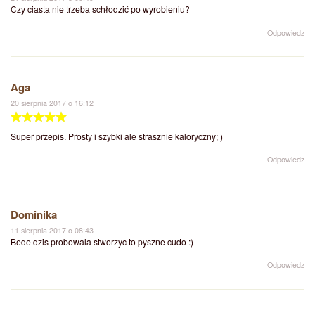
Czy ciasta nie trzeba schłodzić po wyrobieniu?
Odpowiedz
Aga
20 sierpnia 2017 o 16:12
Super przepis. Prosty i szybki ale strasznie kaloryczny; )
Odpowiedz
Dominika
11 sierpnia 2017 o 08:43
Bede dzis probowala stworzyc to pyszne cudo :)
Odpowiedz