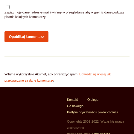
Zapisz moje dane, adres e-mail i witrynę w przeglądarce aby wypełnić dane podczas
pisania kolejnych komentarzy.
Witryna wykorzystuje Akismet, aby ograniczyć spam.
Dowiedz się więcej jak
przetwarzane są dane komentarzy
.
Kontakt
O blogu
Co nowego
Polityka prywatności i plików cookies
Copyrights 2009-2022. Wszystkie prawa
zastrzeżone
Wykonanie strony:
WP Served -