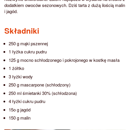
dodatkiem owoców sezonowych. Dziś tarta z dużą ilością malin
i jagód.
Składniki
250 g mąki pszennej
1 łyżka cukru pudru
125 g mocno schłodzonego i pokrojonego w kostkę masła
1 żółtko
3 łyżki wody
250 g mascarpone (schłodzony)
250 ml śmietanki 30% (schłodzona)
4 łyżki cukru pudru
15o g jagód
150 g malin