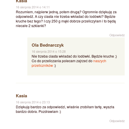
Kasia
16 sierpnia 2014 o 14:11
Rozumiem, najpierw jedną, potem drugą? Ogromnie dziękuję za
odpowiedź. A czy ciasta nie trzeba wkładać do lodówki? Będzie
kruche bez tego? I czy 250 g mąki dobrze przeliczyłam i to będą
niecałe 2 szklanki?
Odpowiedz
Ola Bednarczyk
16 sierpnia 2014 o 15:28
Nie trzeba ciasta wkładać do lodówki. Będzie kruche ;)
Co do przeliczania polecam zajrzeć do
naszych
przeliczników
:)
Kasia
16 sierpnia 2014 o 23:13
Dziękuję bardzo za odpowiedzi, właśnie zrobiłam tartę, wyszła
bardzo dobra. Pozdrawiam :)
Odpowiedz