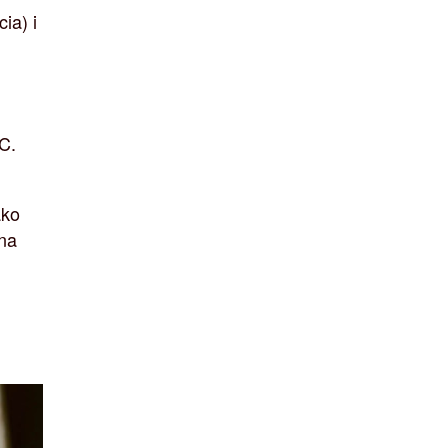
ia) i
C.
ako
 na