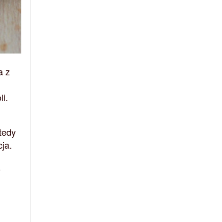
a z
i.
tedy
ja.
z