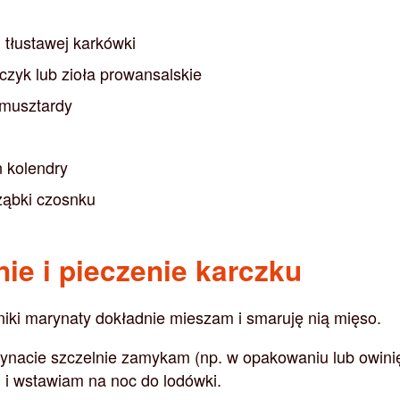
j tłustawej karkówki
bczyk lub zioła prowansalskie
j musztardy
n kolendry
ząbki czosnku
e i pieczenie karczku
niki marynaty dokładnie mieszam i smaruję nią mięso.
nacie szczelnie zamykam (np. w opakowaniu lub owini
) i wstawiam na noc do lodówki.