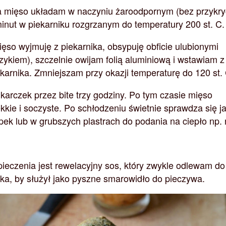
 mięso układam w naczyniu żaroodpornym (bez przykryc
inut w piekarniku rozgrzanym do temperatury 200 st. C.
ęso wyjmuję z piekarnika, obsypuję obficie ulubionymi
czykiem), szczelnie owijam folią aluminiową i wstawiam z
arnika. Zmniejszam przy okazji temperaturę do 120 st. 
karczek przez bite trzy godziny. Po tym czasie mięso
kie i soczyste. Po schłodzeniu świetnie sprawdza się j
pek lub w grubszych plastrach do podania na ciepło np.
eczenia jest rewelacyjny sos, który zwykle odlewam do
zka, by służył jako pyszne smarowidło do pieczywa.