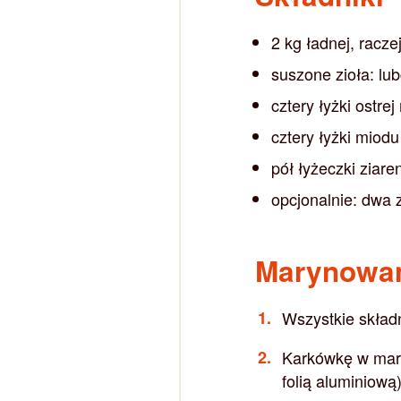
2 kg ładnej, racze
suszone zioła: lu
cztery łyżki ostre
cztery łyżki miodu
pół łyżeczki ziare
opcjonalnie: dwa 
Marynowani
Wszystkie skład
Karkówkę w mary
folią aluminiową