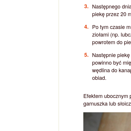
Następnego dnia
piekę przez 20 m
Po tym czasie mi
ziołami (np. lub
powrotem do piek
Następnie piekę 
powinno być mięk
wędlina do kana
obiad.
Efektem ubocznym pi
garnuszka lub słoic