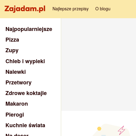
Najlepsze przepisy
O blogu
Najpopularniejsze
Pizza
Zupy
Chleb i wypieki
Nalewki
Przetwory
Zdrowe koktajle
Makaron
Pierogi
Kuchnie świata
Na deser