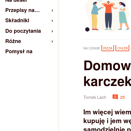
Przepisy na…
Składniki
Do poczytania
Różne
NA CZASIE
PIZZA
CHLEB
Pomysł na
Domowe
karcze
Tomek Lach
25
Im więcej wiem
kupuję i jem w
samodzielnie 