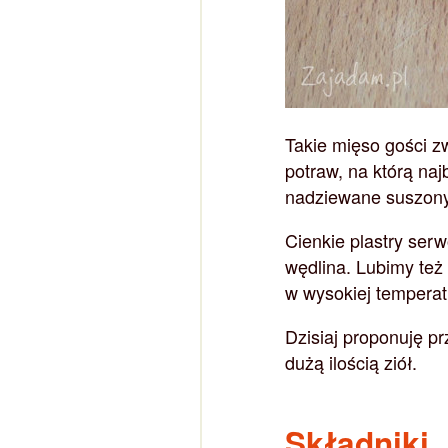
Takie mięso gości zw
potraw, na którą na
nadziewane suszony
Cienkie plastry ser
wędlina. Lubimy też
w wysokiej temperatu
Dzisiaj proponuję p
dużą ilością ziół.
Składniki