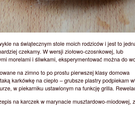
ykle na świątecznym stole moich rodziców i jest to jedn
jbardziej czekamy. W wersji ziołowo-czosnkowej, lub
mi morelami i śliwkami, eksperymentować można do wol
wowane na zimno to po prostu pierwszej klasy domowa
 taką karkówkę na ciepło – grubsze plastry podpiekam w
rze, w piekarniku ustawionym na funkcję grilla. Rewelac
rzepis na karczek w marynacie musztardowo-miodowej, 