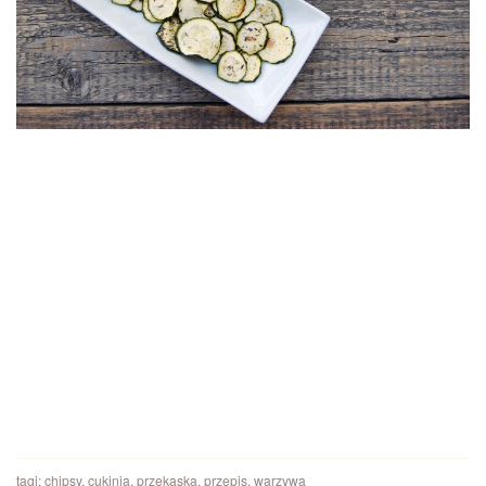
tagi:
chipsy
,
cukinia
,
przekąska
,
przepis
,
warzywa