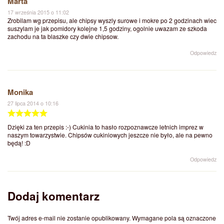
Marta
17 września 2015 o 11:02
Zrobilam wg przepisu, ale chipsy wyszly surowe i mokre po 2 godzinach wiec
suszylam je jak pomidory kolejne 1,5 godziny, ogolnie uwazam ze szkoda
zachodu na ta blaszke czy dwie chipsow.
Odpowiedz
Monika
27 lipca 2014 o 10:16
Dzięki za ten przepis :-) Cukinia to hasło rozpoznawcze letnich imprez w
naszym towarzystwie. Chipsów cukiniowych jeszcze nie było, ale na pewno
będą! :D
Odpowiedz
Dodaj komentarz
Twój adres e-mail nie zostanie opublikowany.
Wymagane pola są oznaczone