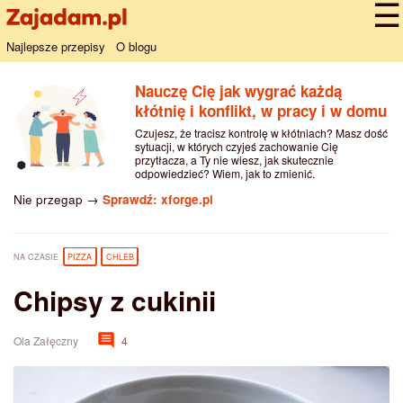
Najlepsze przepisy
O blogu
Nauczę Cię jak wygrać każdą
kłótnię i konflikt, w pracy i w domu
Czujesz, że tracisz kontrolę w kłótniach? Masz dość
sytuacji, w których czyjeś zachowanie Cię
przytłacza, a Ty nie wiesz, jak skutecznie
odpowiedzieć? Wiem, jak to zmienić.
Nie przegap →
Sprawdź: xforge.pl
NA CZASIE
PIZZA
CHLEB
Chipsy z cukinii
Ola Załęczny
4