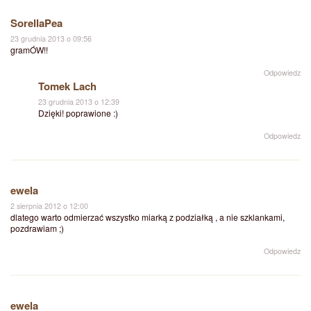
SorellaPea
23 grudnia 2013 o 09:56
gramÓW!!
Odpowiedz
Tomek Lach
23 grudnia 2013 o 12:39
Dzięki! poprawione :)
Odpowiedz
ewela
2 sierpnia 2012 o 12:00
dlatego warto odmierzać wszystko miarką z podziałką , a nie szklankami,
pozdrawiam ;)
Odpowiedz
ewela