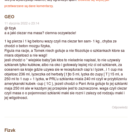
przetwarzane są dane komentarzy
.
GEO
11 stycznia 2022 o 23:14
@ fizyk
a a jaki ciezar ma masa? ciemna oczywiscie!
1 kg pierza i 1 kg betonu wazy czyli ma ciezar ten sam- 1 kg , chyba ze
chodzi o beton mozgu fizyka,
Figula ma racje, a Tomek niech gotuje a nie filozofuje o szklankach ktore sa
miara objetosci a nie wagi!
jesli chodzi o ” wiejskie baby”jak ktos to nieladnie napisal, to nie uzywaly
szklanek tylko kubkow, albo na oko i gotowaly lepiej niz ci od szklanek, za
oceanem sa kraje gdzie uzywa sie w recepturach cap’s i lyzek , i 1 cup ma
objetosc 236 ml, lyzeczka od herbaty [ t ]to 5 ml, lyzka do zupy [ T ] 15 ml, a
250 ml to 1 cup + 1 lyzka, w PRL’u szklanka miala 240 ml czyli w przyblizeniu
amerykanski kubek- cup { 1C }, jezeli chodzi o Pani Ania gotuje to jej szklanki
maja 250 ml ale w kazdym jej przepisie jest to zaznaczone. waga czyli ciezar
czyli masa o o pojemnosci szklanki maki sie rozni i zalezy od rodzaju maki i
jej wilgotnosci.
Odpowiedz
Fizyk