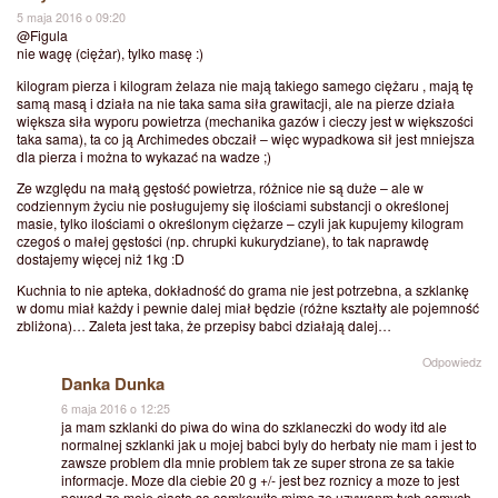
5 maja 2016 o 09:20
@Figula
nie wagę (ciężar), tylko masę :)
kilogram pierza i kilogram żelaza nie mają takiego samego ciężaru , mają tę
samą masą i działa na nie taka sama siła grawitacji, ale na pierze działa
większa siła wyporu powietrza (mechanika gazów i cieczy jest w większości
taka sama), ta co ją Archimedes obczaił – więc wypadkowa sił jest mniejsza
dla pierza i można to wykazać na wadze ;)
Ze względu na małą gęstość powietrza, różnice nie są duże – ale w
codziennym życiu nie posługujemy się ilościami substancji o określonej
masie, tylko ilościami o określonym ciężarze – czyli jak kupujemy kilogram
czegoś o małej gęstości (np. chrupki kukurydziane), to tak naprawdę
dostajemy więcej niż 1kg :D
Kuchnia to nie apteka, dokładność do grama nie jest potrzebna, a szklankę
w domu miał każdy i pewnie dalej miał będzie (różne kształty ale pojemność
zbliżona)… Zaleta jest taka, że przepisy babci działają dalej…
Odpowiedz
Danka Dunka
6 maja 2016 o 12:25
ja mam szklanki do piwa do wina do szklaneczki do wody itd ale
normalnej szklanki jak u mojej babci byly do herbaty nie mam i jest to
zawsze problem dla mnie problem tak ze super strona ze sa takie
informacje. Moze dla ciebie 20 g +/- jest bez roznicy a moze to jest
powod ze moje ciasta sa samkowite mimo ze uzywanm tych samych