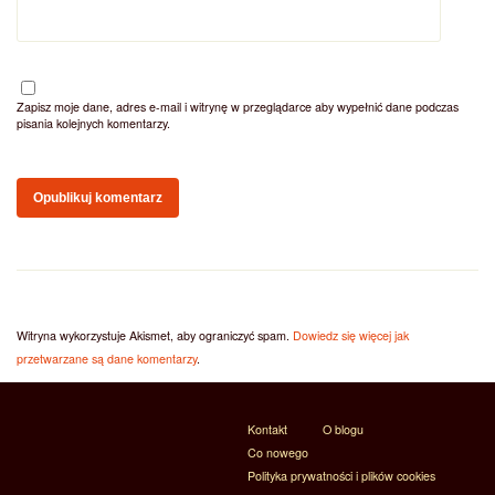
Zapisz moje dane, adres e-mail i witrynę w przeglądarce aby wypełnić dane podczas
pisania kolejnych komentarzy.
Witryna wykorzystuje Akismet, aby ograniczyć spam.
Dowiedz się więcej jak
przetwarzane są dane komentarzy
.
Kontakt
O blogu
Co nowego
Polityka prywatności i plików cookies