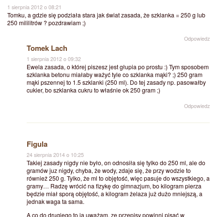
1 sierpnia 2012 o 08:21
Tomku, a gdzie się podziała stara jak świat zasada, że szklanka = 250 g lub
250 mililitrów ? pozdrawiam ;)
Odpowiedz
Tomek Lach
1 sierpnia 2012 o 09:32
Ewela zasada, o której piszesz jest głupia po prostu :) Tym sposobem
szklanka betonu miałaby ważyć tyle co szklanka mąki? ;) 250 gram
mąki pszennej to 1.5 szklanki (250 ml). Do tej zasady np. pasowałby
cukier, bo szklanka cukru to właśnie ok 250 gram ;)
Odpowiedz
Figula
24 sierpnia 2014 o 10:25
Takiej zasady nigdy nie było, on odnosiła się tylko do 250 ml, ale do
gramów juz nigdy, chyba, że wody, zdaje się, że przy wodzie to
również 250 g. Tylko, że ml to objętość, więc pasuje do wszystkiego, a
gramy… Radzę wrócić na fizykę do gimnazjum, bo kilogram pierza
będzie miał sporą objętość, a kilogram żelaza już dużo mniejszą, a
jednak waga ta sama.
A co do drugiego to ja uważam, ze przepisy powinni pisać w