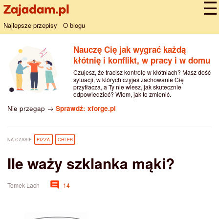
Najlepsze przepisy
O blogu
Nauczę Cię jak wygrać każdą
kłótnię i konflikt, w pracy i w domu
Czujesz, że tracisz kontrolę w kłótniach? Masz dość
sytuacji, w których czyjeś zachowanie Cię
przytłacza, a Ty nie wiesz, jak skutecznie
odpowiedzieć? Wiem, jak to zmienić.
Nie przegap →
Sprawdź: xforge.pl
NA CZASIE
PIZZA
CHLEB
Ile waży szklanka mąki?
Tomek Lach
14