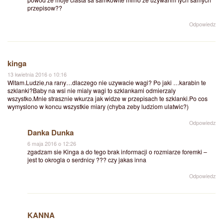
przepisow??
Odpowiedz
kinga
13 kwietnia 2016 o 10:16
Witam.Ludzie,na rany…dlaczego nie uzywacie wagi? Po jaki …karabin te
szklanki?Baby na wsi nie mialy wagi to szklankami odmierzaly
wszystko.Mnie strasznie wkurza jak widze w przepisach te szklanki.Po cos
wymyslono w koncu wszystkie miary (chyba zeby ludziom ulatwic?)
Odpowiedz
Danka Dunka
6 maja 2016 o 12:26
zgadzam sie Kinga a do tego brak informacji o rozmiarze foremki –
jest to okrogla o serdnicy ??? czy jakas inna
Odpowiedz
KANNA