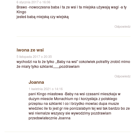
6 stycznia 2017 o 16:06
Brawo -nowoczesna baba i ta ze wsi i ta miejska używają wagi -a ty
Kingo
jesteś babą miejską czy wiejską
Odpowiedz
iwona ze wsi
5 listopada 2017 o 20:35
wychodzi na to że tylko ,,Baby na wsi” cokolwiek potrafiły zrobić mimo
że miały tylko szklanki,,,,,,,pozdrawiam
Odpowiedz
Joanna
1 kwietnia 2021 o 14:16
pani Kingo miastowa -Baby na wsi czasami mieszkaja w
duzym miescie Monachium np i korzystaja z polskiego
przepisu na szklanki i co i brzydko mowiac dupa musze
wiedziec ile to jest gr nie ponizalabym tej wsi tak bardzo bo ze
wsi niemalze wszyscy sie wywodzimy pozdrawiam
przedswiatecznie Joanna