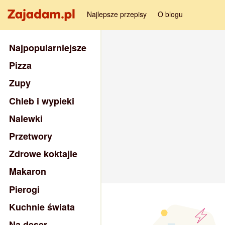
Najlepsze przepisy
O blogu
Najpopularniejsze
Pizza
Zupy
Chleb i wypieki
Nalewki
Przetwory
Zdrowe koktajle
Makaron
Pierogi
Kuchnie świata
Na deser