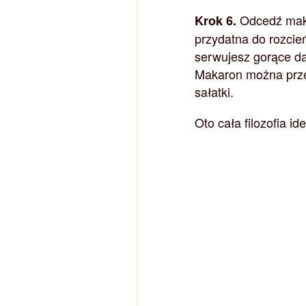
Odcedź mak
Krok 6.
przydatna do rozcie
serwujesz gorące da
Makaron można przel
sałatki.
Oto cała filozofia 