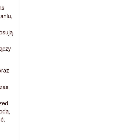
as
aniu,
osują
łączy
oraz
czas
rzed
oda,
ć,