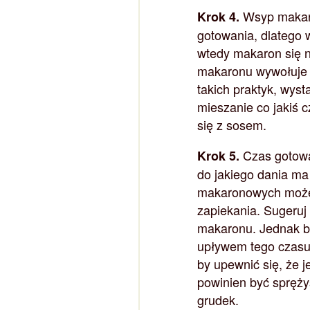
Wsyp makaro
Krok 4.
gotowania, dlatego w
wtedy makaron się n
makaronu wywołuje d
takich praktyk, wys
mieszanie co jakiś c
się z sosem.
Czas gotowan
Krok 5.
do jakiego dania ma
makaronowych może 
zapiekania. Sugeru
makaronu. Jednak b
upływem tego czasu
by upewnić się, że 
powinien być spręży
grudek.