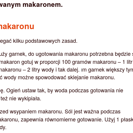
owanym makaronem.
makaronu
zegać kilku podstawowych zasad.
duży garnek, do ugotowania makaronu potrzebna będzie 
 makaron gotuj w proporcji 100 gramów makaronu – 1 litr
karonu – 2 litry wody i tak dalej.
m garnek większy ty
I
lość wody możne spowodować sklejanie makaronu.
dę. Ogień ustaw tak, by woda podczas gotowania nie
też nie wykipiała.
rzed wsypaniem makaronu. Sól jest ważna podczas
karonu, zapewnia równomierne gotowanie. Użyj 1 płas
dy.