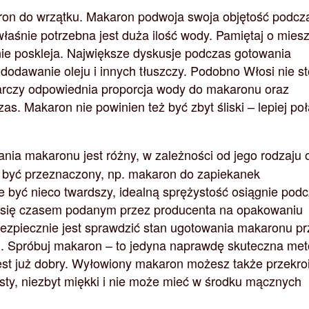
n do wrzątku. Makaron podwoja swoja objętość podcz
łaśnie potrzebna jest duża ilość wody. Pamiętaj o miesz
ie poskleja. Największe dyskusje podczas gotowania
odawanie oleju i innych tłuszczy. Podobno Włosi nie st
tarczy odpowiednia proporcja wody do makaronu oraz
zas. Makaron nie powinien też być zbyt śliski – lepiej po
ia makaronu jest różny, w zależności od jego rodzaju 
 być przeznaczony, np. makaron do zapiekanek
być nieco twardszy, idealną sprężystość osiągnie pod
j się czasem podanym przez producenta na opakowaniu
ezpiecznie jest sprawdzić stan ugotowania makaronu p
. Spróbuj makaron – to jedyna naprawdę skuteczna met
jest już dobry. Wyłowiony makaron możesz także przekroi
sty, niezbyt miękki i nie może mieć w środku mącznych