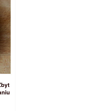
Zbyt
aniu