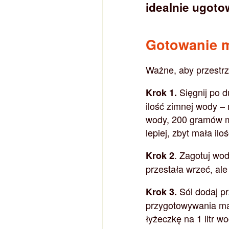
idealnie ugot
Gotowanie 
Ważne, aby przestr
Sięgnij po 
Krok 1.
ilość zimnej wody –
wody, 200 gramów ma
lepiej, zbyt mała i
. Zagotuj wo
Krok 2
przestała wrzeć, ale 
Sól dodaj p
Krok 3.
przygotowywania ma
łyżeczkę na 1 litr wo