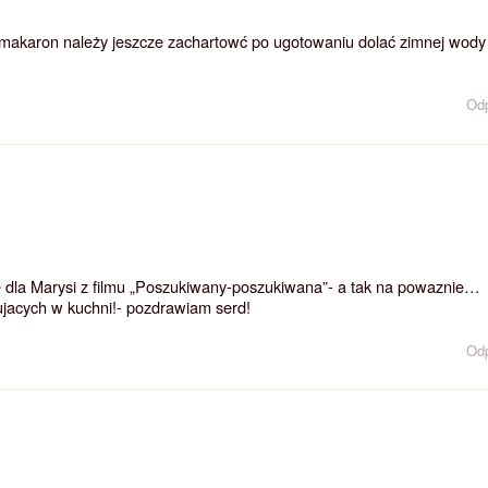
 makaron należy jeszcze zachartowć po ugotowaniu dolać zimnej wody 
Od
e dla Marysi z filmu „Poszukiwany-poszukiwana”- a tak na powaznie…
ujacych w kuchni!- pozdrawiam serd!
Od