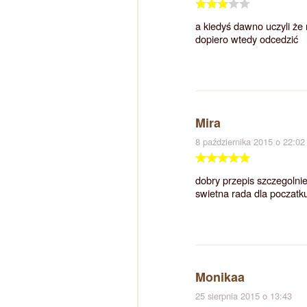
a kiedyś dawno uczyli że
dopiero wtedy odcedzić
Mira
8 października 2015 o 22:02
dobry przepis szczegolni
swietna rada dla poczatk
Monikaa
25 sierpnia 2015 o 13:43