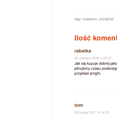
tagi:
makaron
,
poradnik
Ilość koment
rabatka
25 czerwca 2018 o 22:27
Jak się kupuje dobrej jak
pilnujemy czasu podaneg
przykład arrighi.
tom
25 lutego 2017 o 14:23