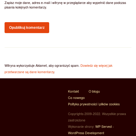
Zapisz moje dane, adres e-mail i witrynę w przeglądarce aby wypełnić dane podczas
pisania kolejnych komentarzy.
Witryna wykorzystuje Akismet, aby ograniczyć spam.
Dowiedz się więcej jak
przetwarzane są dane komentarzy
.
Kontakt
O blogu
Co nowego
Polityka prywatności i plików cookies
Copyrights 2009-2022. Wszystkie prawa
zastrzeżone
Wykonanie strony:
WP Served -
WordPress Development