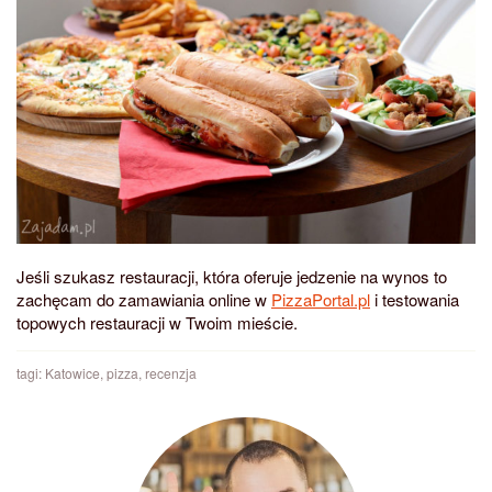
Jeśli szukasz restauracji, która oferuje jedzenie na wynos to
zachęcam do zamawiania online w
PizzaPortal.pl
i testowania
topowych restauracji w Twoim mieście.
tagi:
Katowice
,
pizza
,
recenzja