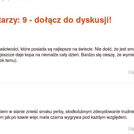
arzy: 9
- dołącz do dyskusji!
ściwości, które posiada są najlepsze na świecie. Nie dość, że jest sm
 jeszcze daje kopa na niemalże cały dzień. Bardzo się cieszę, że wymi
rok temu).
Od
estem w stanie znieść smaku yerby, słodkolubnym zdecydowanie trudnie
sam jak po kawie więc mała czarna wygrywa pod każdym względem.
Od