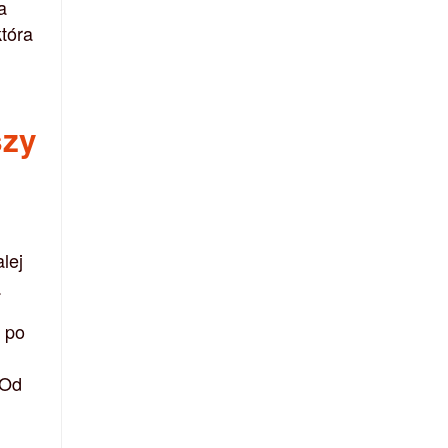
a
tóra
szy
alej
.
 po
 Od