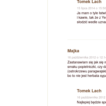
Tomek Lach
15 lipca 2014 o 15:50
Ja mam o tyle łatw
i kawie, tak że z Y
słodzić wedle uzna
Majka
16 października 2012 o 12:1
Zastanawiam się jak się 
smaku popielniczki, czy 
(ostrokrzewu paragwajski
bo to nie jest herbata sy
Tomek Lach
16 października 2012
Najlepiej będzie s