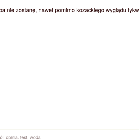
a nie zostanę, nawet pomimo kozackiego wyglądu tykw
ój
,
opinia
,
test
,
woda