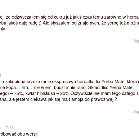
iej, że odzwyczaiłem się od cukru już jakiś czas temu zarówno w herba
erbą jakoś daję radę ;) Ale słyszałem od znajomych, że yerbę też możn
nia.
Od
4
ma zakupiona przeze mnie ekspresowa herbatka fix Yerba Mate, która 
daje kopa… hm… nie wiem, budzi mnie rano. Skład: liść Yerba Mate
ego) – 75%, kwiat hibiskusa – 25% Oczywiście nie mam tego całego s
pana, ale jestem ciekawa jak się ma t amoja do prawdziwej ?
Od
 o 17:53
próbować obu wersji