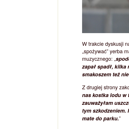
W trakcie dyskusji 
„spożywać” yerba ma
muzycznego: „
spodo
zapał spadł, kilka 
smakoszem też nie
Z drugiej strony zak
nas kostka lodu w 
zauważyłam uszcze
tym szkodzeniem. 
”
mate do parku.