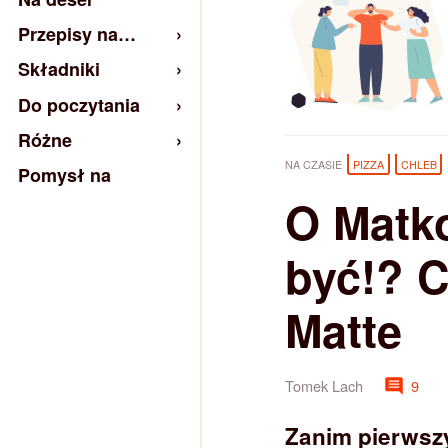
Przepisy na…
Składniki
Do poczytania
Różne
NA CZASIE
PIZZA
CHLEB
Pomysł na
O Matk
być!? C
Matte
Tomek Lach
9
Zanim pierwsz