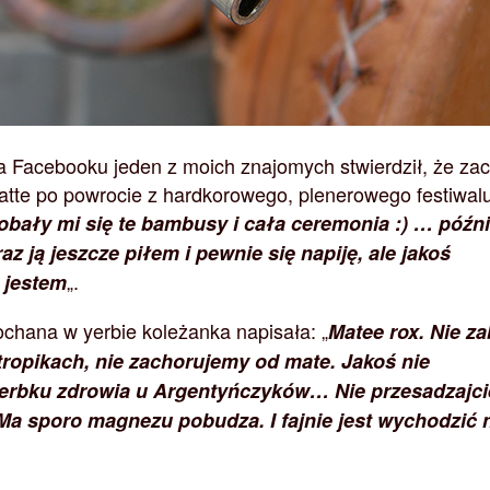
na Facebooku jeden z moich znajomych stwierdził, że zac
tte po powrocie z hardkorowego, plenerowego festiwal
bały mi się te bambusy i cała ceremonia :) … późni
raz ją jeszcze piłem i pewnie się napiję, ale jakoś
„.
 jestem
ochana w yerbie koleżanka napisała: „
Matee rox. Nie za
tropikach, nie zachorujemy od mate. Jakoś nie
rbku zdrowia u Argentyńczyków… Nie przesadzajci
Ma sporo magnezu pobudza. I fajnie jest wychodzić 