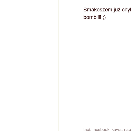
Smakoszem już chyb
bombilli ;)
tagi:
facebook
,
kawa
,
nap