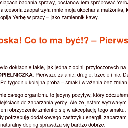
iesiącach badania sprawy, postanowiłem spróbować Yerb
 akcesoria zaopatrzyła mnie moja ukochana małżonka, k
opija Yerbę w pracy – jako zamiennik kawy.
ska! Co to ma być!? – Pierw
ło dokładnie takie, jak jedna z opinii przytoczonych na
. Pierwsze zalanie, drugie, trzecie i nic. D
OPIELNICZKA
Po tygodniu kolejna próba – smak i wrażenia bez zmian
ie całego organizmu to jedyny pozytyw, który odczułem
dejściach do zaparzania yerby. Ale że jestem wytrwałym
em obrzydzenie zmieniło się w akceptację tego smaku.
dy potrzebuję dodatkowego zastrzyku energii, zaparzam
o naturalny doping sprawdza się bardzo dobrze.