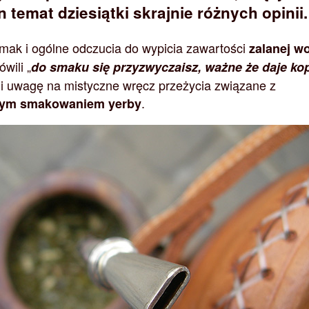
 temat dziesiątki skrajnie różnych opinii.
mak i ogólne odczucia do wypicia zawartości
zalanej w
ówili „
do smaku się przyzwyczaisz, ważne że daje ko
li uwagę na mistyczne wręcz przeżycia związane z
.
nym smakowaniem yerby