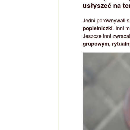
usłyszeć na ten
Jedni porównywali s
. Inni m
popielniczki
Jeszcze inni zwraca
grupowym, rytual