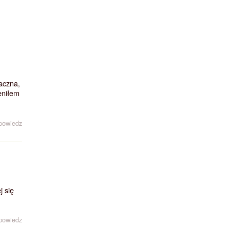
aczna,
eniłem
powiedz
j się
powiedz