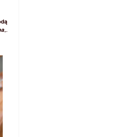
odą
„.
pa