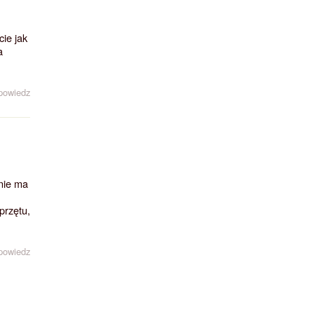
cie jak
a
powiedz
nie ma
przętu,
powiedz