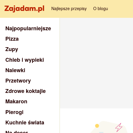
Najlepsze przepisy
O blogu
Najpopularniejsze
Pizza
Zupy
Chleb i wypieki
Nalewki
Przetwory
Zdrowe koktajle
Makaron
Pierogi
Kuchnie świata
Na deser