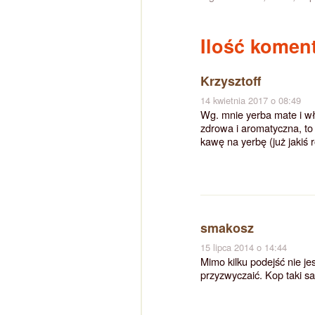
Ilość koment
Krzysztoff
14 kwietnia 2017 o 08:49
Wg. mnie yerba mate i wła
zdrowa i aromatyczna, to
kawę na yerbę (już jakiś 
smakosz
15 lipca 2014 o 14:44
Mimo kilku podejść nie j
przyzwyczaić. Kop taki 