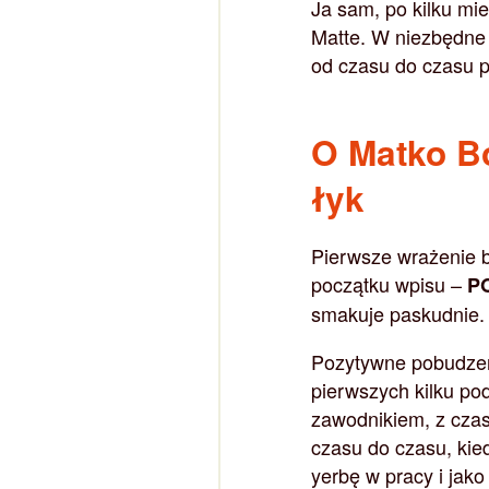
Ja sam, po kilku m
Matte. W niezbędne
od czasu do czasu p
O Matko Bo
łyk
Pierwsze wrażenie by
początku wpisu –
P
smakuje paskudnie. 
Pozytywne pobudzen
pierwszych kilku po
zawodnikiem, z czas
czasu do czasu, kie
yerbę w pracy i jak