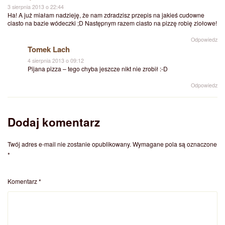
3 sierpnia 2013 o 22:44
Ha! A już miałam nadzieję, że nam zdradzisz przepis na jakieś cudowne
ciasto na bazie wódeczki ;D Następnym razem ciasto na pizzę robię ziołowe!
Odpowiedz
Tomek Lach
4 sierpnia 2013 o 09:12
Pijana pizza – tego chyba jeszcze nikt nie zrobił :-D
Odpowiedz
Dodaj komentarz
Twój adres e-mail nie zostanie opublikowany.
Wymagane pola są oznaczone
*
Komentarz
*