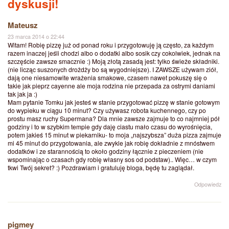
dyskusji!
Mateusz
23 marca 2014 o 22:44
Witam! Robię pizzę już od ponad roku i przygotowuję ją często, za każdym
razem inaczej jeśli chodzi albo o dodatki albo sosik czy cokolwiek, jednak na
szczęście zawsze smacznie :) Moją złotą zasadą jest: tylko świeże składniki.
(nie licząc suszonych drożdży bo są wygodniejsze). I ZAWSZE używam ziół,
dają one niesamowite wrażenia smakowe, czasem nawet pokuszę się o
takie jak pieprz cayenne ale moja rodzina nie przepada za ostrymi daniami
tak jak ja :)
Mam pytanie Tomku jak jesteś w stanie przygotować pizzę w stanie gotowym
do wypieku w ciągu 10 minut? Czy używasz robota kuchennego, czy po
prostu masz ruchy Supermana? Dla mnie zawsze zajmuje to co najmniej pół
godziny i to w szybkim tempie gdy daję ciastu mało czasu do wyrośnięcia,
potem jakieś 15 minut w piekarniku- to moja „najszybsza” duża pizza zajmuje
mi 45 minut do przygotowania, ale zwykle jak robię dokładnie z mnóstwem
dodatków i ze starannością to około godziny łącznie z pieczeniem (nie
wspominając o czasach gdy robię własny sos od podstaw).. Więc… w czym
tkwi Twój sekret? :) Pozdrawiam i gratuluję bloga, będę tu zaglądał.
Odpowiedz
pigmey