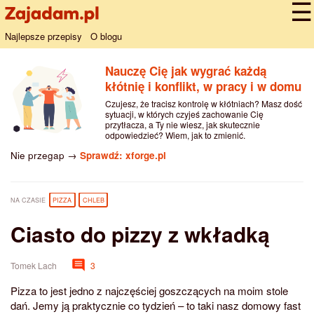
Najlepsze przepisy
O blogu
Nauczę Cię jak wygrać każdą
kłótnię i konflikt, w pracy i w domu
Czujesz, że tracisz kontrolę w kłótniach? Masz dość
sytuacji, w których czyjeś zachowanie Cię
przytłacza, a Ty nie wiesz, jak skutecznie
odpowiedzieć? Wiem, jak to zmienić.
Nie przegap →
Sprawdź: xforge.pl
NA CZASIE
PIZZA
CHLEB
Ciasto do pizzy z wkładką
Tomek Lach
3
Pizza to jest jedno z najczęściej goszczących na moim stole
dań. Jemy ją praktycznie co tydzień – to taki nasz domowy fast