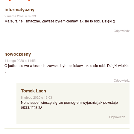
informatyczny
2 marca 2020 o 09:23
Małe, fajne i smaczne. Zawsze byłem ciekaw jak się to robi. Dzięki ;)
Odpowiedz
nowoczesny
4 lutego 2020 o 11:55
O jadłem to we włoszech, zawsze byłem ciekaw jak to się robi. Dzięki wielkie
;)
Odpowiedz
Tomek Lach
8 lutego 2020 o 13:03
No to super, cieszę się, że pomogłem wyjaśnić jak powstaje
pizza fritta :D
Odpowiedz