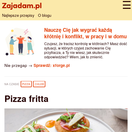
Najlepsze przepisy
O blogu
Nauczę Cię jak wygrać każdą
kłótnię i konflikt, w pracy i w domu
Czujesz, że tracisz kontrolę w kłótniach? Masz dość
sytuacji, w których czyjeś zachowanie Cię
przytłacza, a Ty nie wiesz, jak skutecznie
odpowiedzieć? Wiem, jak to zmienić.
Nie przegap →
Sprawdź: xforge.pl
NA CZASIE
PIZZA
CHLEB
Pizza fritta