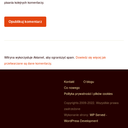
pisania kolejnych komentarzy.
Witryna wykorzystuje Akismet, aby ograniczyć spam.
Dowiedz się więcej jak
przetwarzane są dane komentarzy
.
Kontakt
O blogu
Co nowego
Polityka prywatności i plików cookies
Copyrights 2009-2022. Wszystkie prawa
zastrzeżone
Wykonanie strony:
WP Served -
WordPress Development