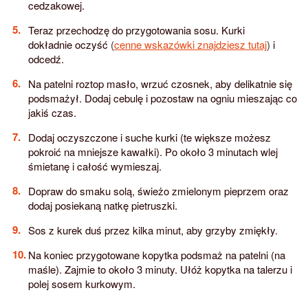
cedzakowej.
Teraz przechodzę do przygotowania sosu. Kurki
dokładnie oczyść
(
cenne wskazówki znajdziesz tutaj
)
i
odcedź.
Na patelni roztop masło, wrzuć czosnek, aby delikatnie się
podsmażył. Dodaj cebulę i pozostaw na ogniu mieszając co
jakiś czas.
Dodaj oczyszczone i suche kurki (te większe możesz
pokroić na mniejsze kawałki). Po około 3 minutach wlej
śmietanę i całość wymieszaj.
Dopraw do smaku solą, świeżo zmielonym pieprzem oraz
dodaj posiekaną natkę pietruszki.
Sos z kurek duś przez kilka minut, aby grzyby zmiękły.
Na koniec przygotowane kopytka podsmaż na patelni (na
maśle). Zajmie to około 3 minuty. Ułóż kopytka na talerzu i
polej sosem kurkowym.