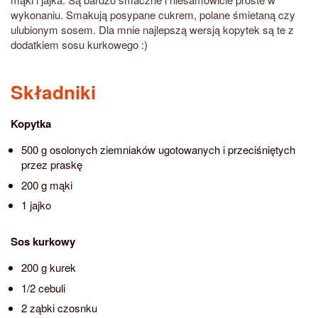
wykonaniu. Smakują posypane cukrem, polane śmietaną czy
ulubionym sosem. Dla mnie najlepszą wersją kopytek są te z
dodatkiem sosu kurkowego :)
Składniki
Kopytka
500 g osolonych ziemniaków ugotowanych i przeciśniętych
przez praskę
200 g mąki
1 jajko
Sos kurkowy
200 g kurek
1/2 cebuli
2 ząbki czosnku