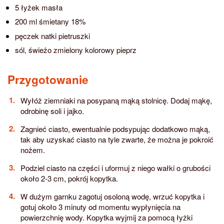
5 łyżek masła
200 ml śmietany 18%
pęczek natki pietruszki
sól, świeżo zmielony kolorowy pieprz
Przygotowanie
Wyłóż ziemniaki na posypaną mąką stolnicę. Dodaj mąkę,
odrobinę soli i jajko.
Zagnieć ciasto, ewentualnie podsypując dodatkowo mąką,
tak aby uzyskać ciasto na tyle zwarte, że można je pokroić
nożem.
Podziel ciasto na części i uformuj z niego wałki o grubości
około 2-3 cm, pokrój kopytka.
W dużym garnku zagotuj osoloną wodę, wrzuć kopytka i
gotuj około 3 minuty od momentu wypłynięcia na
powierzchnię wody. Kopytka wyjmij za pomocą łyżki