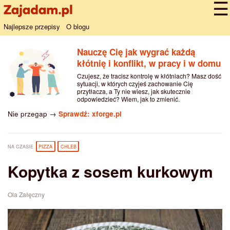
Najlepsze przepisy
O blogu
Nauczę Cię jak wygrać każdą
kłótnię i konflikt, w pracy i w domu
Czujesz, że tracisz kontrolę w kłótniach? Masz dość
sytuacji, w których czyjeś zachowanie Cię
przytłacza, a Ty nie wiesz, jak skutecznie
odpowiedzieć? Wiem, jak to zmienić.
Nie przegap →
Sprawdź: xforge.pl
NA CZASIE
PIZZA
CHLEB
Kopytka z sosem kurkowym
Ola Załęczny