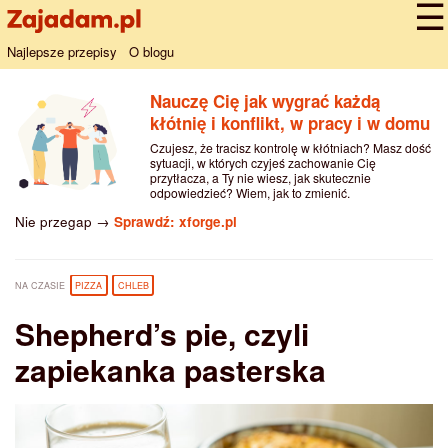
Najlepsze przepisy
O blogu
Nauczę Cię jak wygrać każdą
kłótnię i konflikt, w pracy i w domu
Czujesz, że tracisz kontrolę w kłótniach? Masz dość
sytuacji, w których czyjeś zachowanie Cię
przytłacza, a Ty nie wiesz, jak skutecznie
odpowiedzieć? Wiem, jak to zmienić.
Nie przegap →
Sprawdź: xforge.pl
NA CZASIE
PIZZA
CHLEB
Shepherd’s pie, czyli
zapiekanka pasterska