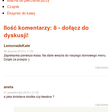
Blacha do pieczenia pizzy
Czajnik
Ekspres do kawy
Ilość komentarzy: 8
- dołącz do
dyskusji!
LemonadeKate
28 stycznia 2019 o 17:35
Zapiekanka pierwsza klasa. Na stałe weszła do naszego domowego menu.
Dzięki za przepis :)
Odpowiedz
aneta
27 października 2016 o 21:52
a jaka śmietana słodka czy kwaśna ?
Odpowiedz