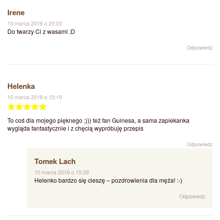
Irene
10 marca 2016 o 20:03
Do twarzy Ci z wasami ;D
Odpowiedz
Helenka
10 marca 2016 o 15:19
To coś dla mojego pięknego ;))) też fan Guinesa, a sama zapiekanka
wygląda fantastycznie i z chęcią wypróbuję przepis
Odpowiedz
Tomek Lach
10 marca 2016 o 15:29
Helenko bardzo się cieszę – pozdrowienia dla męża! :-)
Odpowiedz