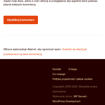
Zapisz moje dane, adres e-mail i witrynę w przeglądarce aby wypełnić dane podczas
pisania kolejnych komentarzy.
Witryna wykorzystuje Akismet, aby ograniczyć spam.
Dowiedz się więcej jak
przetwarzane są dane komentarzy
.
Kontakt
O blogu
Co nowego
Polityka prywatności i plików cookies
Copyrights 2009-2022. Wszystkie prawa
zastrzeżone
Wykonanie strony:
WP Served -
WordPress Development