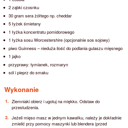
2 ząbki czosnku
30 gram sera żółtego np. cheddar
5 łyżek śmietany
1 łyżka koncentratu pomidorowego
1 łyżka sosu Worcestershire (opcjonalnie sos sojowy)
piwo Guinness – nieduża ilość do podlania gulaszu mięsnego
1 jajko
przyprawy: tymianek, rozmaryn
sól i pieprz do smaku
Wykonanie
Ziemniaki obierz i ugotuj na miękko. Odstaw do
przestudzenia.
Jeżeli mięso masz w jednym kawałku, należy je dokładnie
zmielić przy pomocy maszynki lub blendera (przed