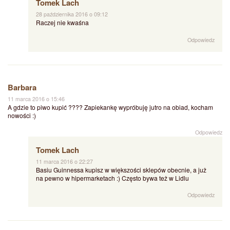
Tomek Lach
28 października 2016 o 09:12
Raczej nie kwaśna
Odpowiedz
Barbara
11 marca 2016 o 15:46
A gdzie to piwo kupić ???? Zapiekankę wypróbuję jutro na obiad, kocham
nowości :)
Odpowiedz
Tomek Lach
11 marca 2016 o 22:27
Basiu Guinnessa kupisz w większości sklepów obecnie, a już
na pewno w hipermarketach :) Często bywa też w Lidlu
Odpowiedz