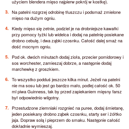
użyciem blendera mięso najpierw pokrój w kostkę).
Na patelni rozgrzej odrobinę tłuszczu i podsmaż zmielone
mięso na dużym ogniu.
Kiedy mięso się zetnie, podziel je na drobniejsze kawałki
przy pomocy łyżki lub widelca i dodaj na patelnię posiekane
drobno cebulę, i dwa ząbki czosnku. Całość dalej smaż na
dość mocnym ogniu.
Pod ok. dwóch minutach dodaj zioła, przecier pomidorowy i
sos worchester, zamieszaj dobrze, a następnie dodaj
marchewkę z groszkiem.
To wszystko podduś jeszcze kilka minut. Jeżeli na patelni
nie ma sosu lub jest go bardzo mało, podlej całość ok. 50
ml piwa Guinness, tak by przed zapiekaniem mięsny farsz
był odpowiednio wilgotny.
Przestudzone ziemniaki rozgnieć na puree, dodaj śmietanę,
jeden posiekany drobno ząbek czosnku, starty ser i żółtko
jaja. Dopraw solą i pieprzem do smaku. Następnie całość
dokładnie wymieszaj.