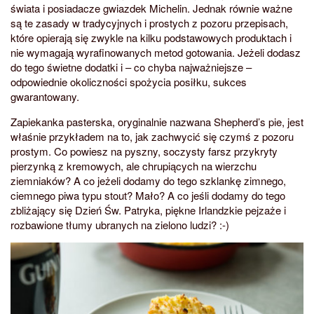
świata i posiadacze gwiazdek Michelin. Jednak równie ważne
są te zasady w tradycyjnych i prostych z pozoru przepisach,
które opierają się zwykle na kilku podstawowych produktach i
nie wymagają wyrafinowanych metod gotowania. Jeżeli dodasz
do tego świetne dodatki i – co chyba najważniejsze –
odpowiednie okoliczności spożycia posiłku, sukces
gwarantowany.
Zapiekanka pasterska, oryginalnie nazwana Shepherd’s pie, jest
właśnie przykładem na to, jak zachwycić się czymś z pozoru
prostym. Co powiesz na pyszny, soczysty farsz przykryty
pierzynką z kremowych, ale chrupiących na wierzchu
ziemniaków? A co jeżeli dodamy do tego szklankę zimnego,
ciemnego piwa typu stout? Mało? A co jeśli dodamy do tego
zbliżający się Dzień Św. Patryka, piękne Irlandzkie pejzaże i
rozbawione tłumy ubranych na zielono ludzi? :-)