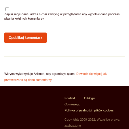
Zapisz moje dane, adres e-mail i witrynę w przeglądarce aby wypełnić dane podczas
pisania kolejnych komentarzy.
Witryna wykorzystuje Akismet, aby ograniczyć spam.
Dowiedz się więcej jak
przetwarzane są dane komentarzy
.
Kontakt
O blogu
Co nowego
Polityka prywatności i plików cookies
Copyrights 2009-2022. Wszystkie prawa
zastrzeżone