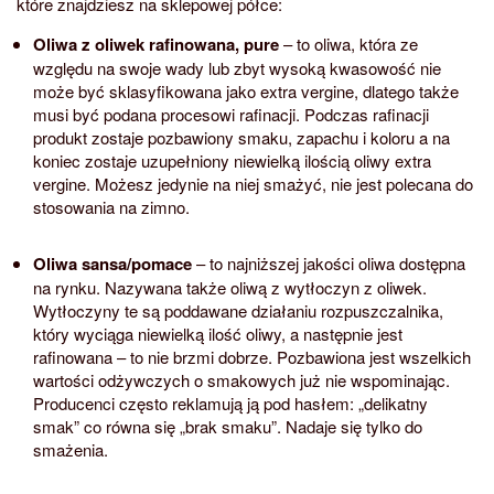
które znajdziesz na sklepowej półce:
Oliwa z oliwek rafinowana, pure
– to oliwa, która ze
względu na swoje wady lub zbyt wysoką kwasowość nie
może być sklasyfikowana jako extra vergine, dlatego także
musi być podana procesowi rafinacji. Podczas rafinacji
produkt zostaje pozbawiony smaku, zapachu i koloru a na
koniec zostaje uzupełniony niewielką ilością oliwy extra
vergine. Możesz jedynie na niej smażyć, nie jest polecana do
stosowania na zimno.
Oliwa sansa/pomace
– to najniższej jakości oliwa dostępna
na rynku. Nazywana także oliwą z wytłoczyn z oliwek.
Wytłoczyny te są poddawane działaniu rozpuszczalnika,
który wyciąga niewielką ilość oliwy, a następnie jest
rafinowana – to nie brzmi dobrze. Pozbawiona jest wszelkich
wartości odżywczych o smakowych już nie wspominając.
Producenci często reklamują ją pod hasłem: „delikatny
smak” co równa się „brak smaku”. Nadaje się tylko do
smażenia.