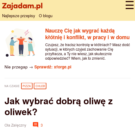
Najlepsze przepisy
O blogu
Nauczę Cię jak wygrać każdą
kłótnię i konflikt, w pracy i w domu
Czujesz, że tracisz kontrolę w kłótniach? Masz dość
sytuacji, w których czyjeś zachowanie Cię
przytłacza, a Ty nie wiesz, jak skutecznie
odpowiedzieć? Wiem, jak to zmienić.
Nie przegap →
Sprawdź: xforge.pl
NA CZASIE
PIZZA
CHLEB
Jak wybrać dobrą oliwę z
oliwek?
Ola Załęczny
3