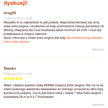
dyskusji!
Greg55
14 stycznia 2018 o 18:36
Wszystko to co napisaliście to jest prawda. Najprościej kierować się ceną:
oliwa extra vergine, niezależnie od kraju pochodzenia (Grecja jest tańsza niż
Włochy, Hiszpania też) musi kosztować jakieś minimum 40 zł/litr. I musi być
butelkowana w miejscu zebrania.
Sporo informacji o oliwie extra vergine jest tutaj
http://toskania.org.pl/wloska-
oliwa-extra-vergine/
Odpowiedz
Slawko
8 listopada 2015 o 16:03
Witam. Ostatnio kupiłem oliwę MONINI Classico Extra Vergine. Nie ma na tej
oliwie podanego wskaźniku kwasowości ani jednego oznaczenia, które były
wymienione powyżej. Czy to jest dobra oliwa z oliwek ? Niby Extra Vergine i
kosztowała 26 zł za 0.5 l. Pozdrawiam
Odpowiedz