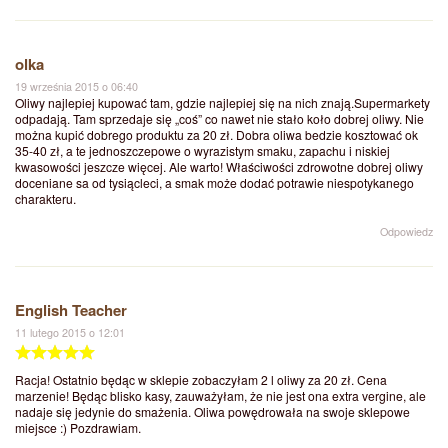
olka
19 września 2015 o 06:40
Oliwy najlepiej kupować tam, gdzie najlepiej się na nich znają.Supermarkety
odpadają. Tam sprzedaje się „coś” co nawet nie stało koło dobrej oliwy. Nie
można kupić dobrego produktu za 20 zł. Dobra oliwa bedzie kosztować ok
35-40 zł, a te jednoszczepowe o wyrazistym smaku, zapachu i niskiej
kwasowości jeszcze więcej. Ale warto! Właściwości zdrowotne dobrej oliwy
doceniane sa od tysiącleci, a smak może dodać potrawie niespotykanego
charakteru.
Odpowiedz
English Teacher
11 lutego 2015 o 12:01
Racja! Ostatnio będąc w sklepie zobaczyłam 2 l oliwy za 20 zł. Cena
marzenie! Będąc blisko kasy, zauważyłam, że nie jest ona extra vergine, ale
nadaje się jedynie do smażenia. Oliwa powędrowała na swoje sklepowe
miejsce :) Pozdrawiam.