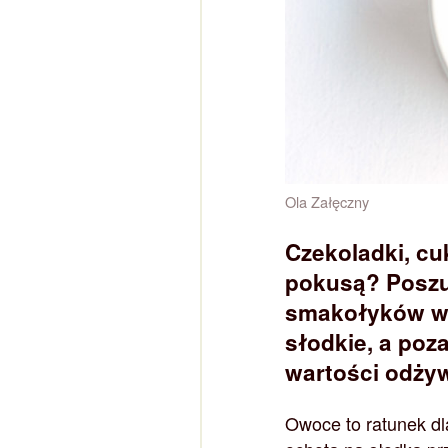
Ola Załęczny
Czekoladki, cu
pokusą? Poszu
smakołyków war
słodkie, a po
wartości odży
Owoce to ratunek dl