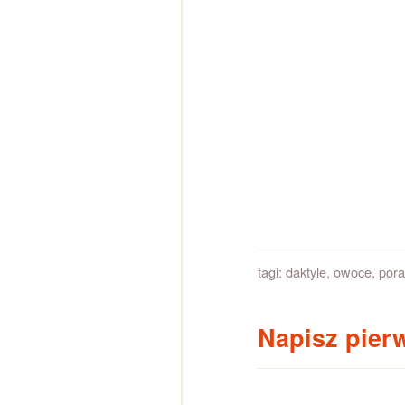
tagi:
daktyle
,
owoce
,
pora
Napisz pier