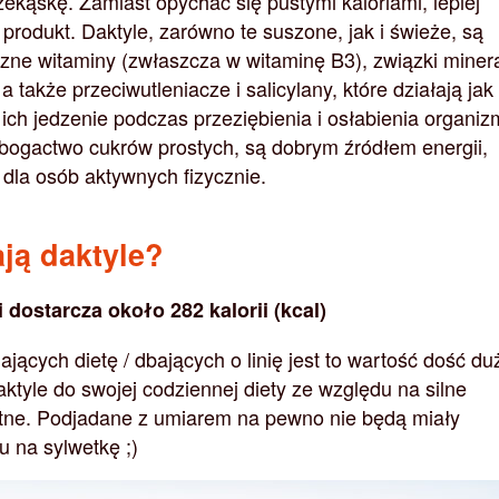
ekąskę. Zamiast opychać się pustymi kaloriami, lepiej
produkt. Daktyle, zarówno te suszone, jak i świeże, są
iczne witaminy (zwłaszcza w witaminę B3), związki miner
a także przeciwutleniacze i salicylany, które działają jak
 ich jedzenie podczas przeziębienia i osłabienia organiz
 bogactwo cukrów prostych, są dobrym źródłem energii,
 dla osób aktywnych fizycznie.
ają daktyle?
 dostarcza około 282 kalorii (kcal)
jących dietę / dbających o linię jest to wartość dość du
ktyle do swojej codziennej diety ze względu na silne
otne. Podjadane z umiarem na pewno nie będą miały
 na sylwetkę ;)