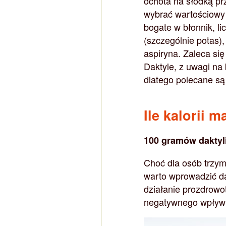
ochota na słodką prz
wybrać wartościowy 
bogate w błonnik, l
(szczególnie potas), 
aspiryna. Zaleca się
Daktyle, z uwagi na
dlatego polecane są
Ile kalorii m
100 gramów daktyli
Choć dla osób trzyma
warto wprowadzić da
działanie prozdrow
negatywnego wpływu