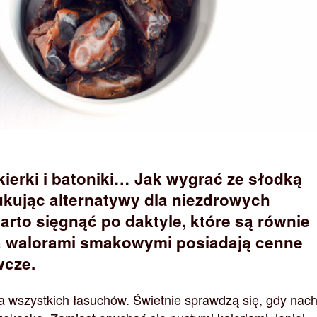
kierki i batoniki… Jak wygrać ze słodką
kując alternatywy dla niezdrowych
to sięgnąć po daktyle, które są równie
za walorami smakowymi posiadają cenne
wcze.
a wszystkich łasuchów. Świetnie sprawdzą się, gdy nac