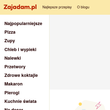
Najlepsze przepisy
O blogu
Najpopularniejsze
Pizza
Zupy
Chleb i wypieki
Nalewki
Przetwory
Zdrowe koktajle
Makaron
Pierogi
Kuchnie świata
Na deser