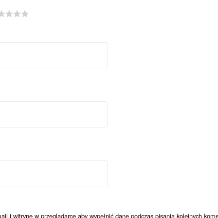
ail i witrynę w przeglądarce aby wypełnić dane podczas pisania kolejnych kome