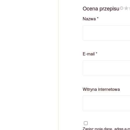
Ocena przepisu
Nazwa
*
E-mail
*
Witryna internetowa
Zapisz moje dane, adres e-m