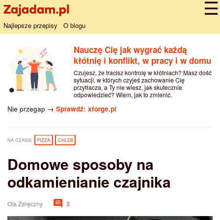
Najlepsze przepisy
O blogu
Nauczę Cię jak wygrać każdą
kłótnię i konflikt, w pracy i w domu
Czujesz, że tracisz kontrolę w kłótniach? Masz dość
sytuacji, w których czyjeś zachowanie Cię
przytłacza, a Ty nie wiesz, jak skutecznie
odpowiedzieć? Wiem, jak to zmienić.
Nie przegap →
Sprawdź: xforge.pl
NA CZASIE
PIZZA
CHLEB
Domowe sposoby na
odkamienianie czajnika
Ola Załęczny
3