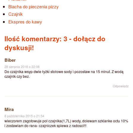
Blacha do pieczenia pizzy
Czajnik
Ekspres do kawy
Ilość komentarzy: 3
- dołącz do
dyskusji!
Biber
28 sierpnia 2018 o 22:08
Do czajnika wsyp dwie łyżki stołowe sody i pozostaw na 15 minut. Z wodą
czajnik czy bez.
Odpowiedz
Mira
8 października 2015 o 21:54
wieczorem zagotowuje pol czajnika(1,7L) wody, dolewam szklanke octu 10%
i zostawiam do rana- czajniczek spiewa z radosci!!!