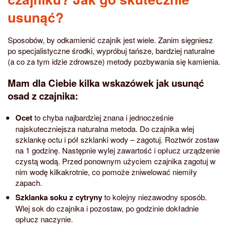
usunąć?
Sposobów, by odkamienić czajnik jest wiele. Zanim sięgniesz
po specjalistyczne środki, wypróbuj tańsze, bardziej naturalne
(a co za tym idzie zdrowsze) metody pozbywania się kamienia.
Mam dla Ciebie kilka wskazówek jak usunąć
osad z czajnika:
Ocet
to chyba najbardziej znana i jednocześnie
najskuteczniejsza naturalna metoda. Do czajnika wlej
szklankę octu i pół szklanki wody – zagotuj. Roztwór zostaw
na 1 godzinę. Następnie wylej zawartość i opłucz urządzenie
czystą wodą. Przed ponownym użyciem czajnika zagotuj w
nim wodę kilkakrotnie, co pomoże zniwelować niemiły
zapach.
Szklanka soku z cytryny
to kolejny niezawodny sposób.
Wlej sok do czajnika i pozostaw, po godzinie dokładnie
opłucz naczynie.