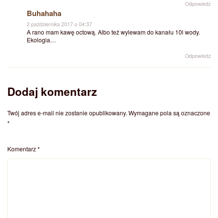
Odpowiedz
Buhahaha
2 października 2017 o 04:37
A rano mam kawę octową. Albo też wylewam do kanału 10l wody.
Ekologia…
Odpowiedz
Dodaj komentarz
Twój adres e-mail nie zostanie opublikowany.
Wymagane pola są oznaczone
*
Komentarz
*