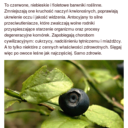
To czerwone, niebieskie i fioletowe barwniki roślinne.
Zmniejszają one kruchość naczyń krwionośnych, poprawiają
ukrwienie oczu i jakość widzenia. Antocyjany to silne
przeciwutleniacze, które zwalczają wolne rodniki
przyspieszające starzenie organizmu oraz procesy
degeneracyjne komórek. Zapobiegają chorobom
cywilizacyjnym: cukrzycy, nadciśnieniu tętniczemu i miażdżcy.
A to tylko niektóre z cennych właściwości zdrowotnych. Sięgaj
więc po owoce leśne jak najczęściej. Samo zdrowie.