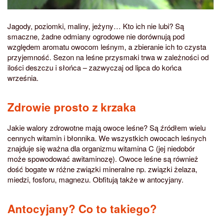
Jagody, poziomki, maliny, jeżyny… Kto ich nie lubi? Są
smaczne, żadne odmiany ogrodowe nie dorównują pod
względem aromatu owocom leśnym, a zbieranie ich to czysta
przyjemność. Sezon na leśne przysmaki trwa w zależności od
ilości deszczu i słońca – zazwyczaj od lipca do końca
września.
Zdrowie prosto z krzaka
Jakie walory zdrowotne mają owoce leśne? Są źródłem wielu
cennych witamin i błonnika. We wszystkich owocach leśnych
znajduje się ważna dla organizmu witamina C (jej niedobór
może spowodować awitaminozę).
Owoce leśne są również
dość bogate w różne związki mineralne np. związki żelaza,
miedzi, fosforu, magnezu.
Obfitują także w antocyjany.
Antocyjany? Co to takiego?