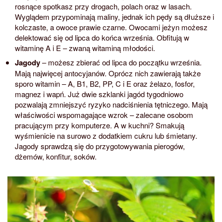
rosnące spotkasz przy drogach, polach oraz w lasach.
Wyglądem przypominają maliny, jednak ich pędy są dłuższe i
kolczaste, a owoce prawie czarne. Owocami jeżyn możesz
delektować się od lipca do końca września. Obfitują w
witaminę A i E – zwaną witaminą młodości.
Jagody
– możesz zbierać od lipca do początku września.
Mają najwięcej antocyjanów. Oprócz nich zawierają także
sporo witamin – A, B1, B2, PP, C i E oraz żelazo, fosfor,
magnez i wapń. Już dwie szklanki jagód tygodniowo
pozwalają zmniejszyć ryzyko nadciśnienia tętniczego. Mają
właściwości wspomagające wzrok – zalecane osobom
pracującym przy komputerze. A w kuchni? Smakują
wyśmienicie na surowo z dodatkiem cukru lub śmietany.
Jagody sprawdzą się do przygotowywania pierogów,
dżemów, konfitur, soków.