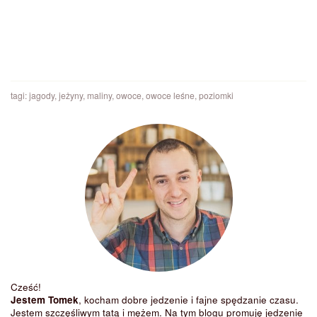
tagi:
jagody
,
jeżyny
,
maliny
,
owoce
,
owoce leśne
,
poziomki
Cześć!
Jestem Tomek
, kocham dobre jedzenie i fajne spędzanie czasu.
Jestem szczęśliwym tatą i mężem. Na tym blogu promuję jedzenie