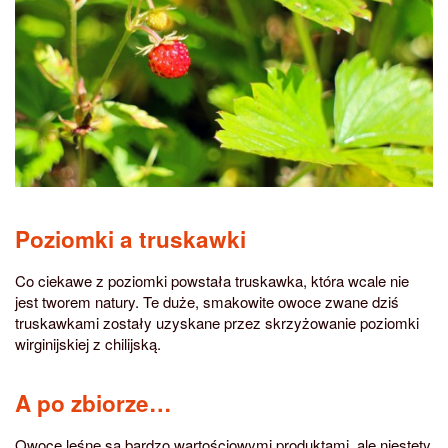
Poziomki a truskawki
Co ciekawe z poziomki powstała truskawka, która wcale nie
jest tworem natury. Te duże, smakowite owoce zwane dziś
truskawkami zostały uzyskane przez skrzyżowanie poziomki
wirginijskiej z chilijską.
A po zbiorze…
Owoce leśne są bardzo wartościowymi produktami, ale niestety