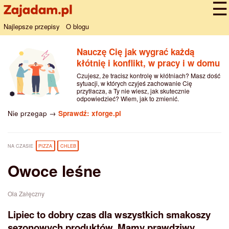
Najlepsze przepisy
O blogu
Nauczę Cię jak wygrać każdą
kłótnię i konflikt, w pracy i w domu
Czujesz, że tracisz kontrolę w kłótniach? Masz dość
sytuacji, w których czyjeś zachowanie Cię
przytłacza, a Ty nie wiesz, jak skutecznie
odpowiedzieć? Wiem, jak to zmienić.
Nie przegap →
Sprawdź: xforge.pl
NA CZASIE
PIZZA
CHLEB
Owoce leśne
Ola Załęczny
Lipiec to dobry czas dla wszystkich smakoszy
sezonowych produktów. Mamy prawdziwy