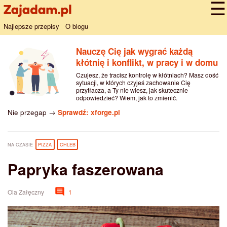
Najlepsze przepisy
O blogu
Nauczę Cię jak wygrać każdą
kłótnię i konflikt, w pracy i w domu
Czujesz, że tracisz kontrolę w kłótniach? Masz dość
sytuacji, w których czyjeś zachowanie Cię
przytłacza, a Ty nie wiesz, jak skutecznie
odpowiedzieć? Wiem, jak to zmienić.
Nie przegap →
Sprawdź: xforge.pl
NA CZASIE
PIZZA
CHLEB
Papryka faszerowana
Ola Załęczny
1