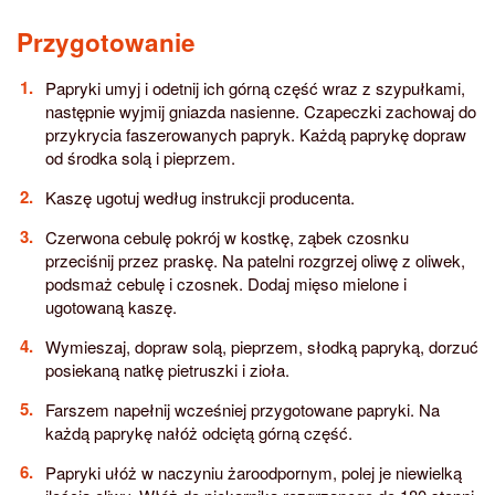
Przygotowanie
Papryki umyj i odetnij ich górną część wraz z szypułkami,
następnie wyjmij gniazda nasienne. Czapeczki zachowaj do
przykrycia faszerowanych papryk. Każdą paprykę dopraw
od środka solą i pieprzem.
Kaszę ugotuj według instrukcji producenta.
Czerwona cebulę pokrój w kostkę, ząbek czosnku
przeciśnij przez praskę. Na patelni rozgrzej oliwę z oliwek,
podsmaż cebulę i czosnek. Dodaj mięso mielone i
ugotowaną kaszę.
Wymieszaj, dopraw solą, pieprzem, słodką papryką, dorzuć
posiekaną natkę pietruszki i zioła.
Farszem napełnij wcześniej przygotowane papryki. Na
każdą paprykę nałóż odciętą górną część.
Papryki ułóż w naczyniu żaroodpornym, polej je niewielką