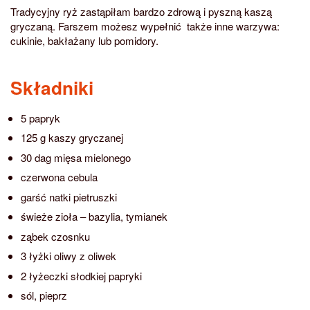
Tradycyjny ryż zastąpiłam bardzo zdrową i pyszną kaszą
gryczaną. Farszem możesz wypełnić także inne warzywa:
cukinie, bakłażany lub pomidory.
Składniki
5 papryk
125 g kaszy gryczanej
30 dag mięsa mielonego
czerwona cebula
garść natki pietruszki
świeże zioła – bazylia, tymianek
ząbek czosnku
3 łyżki oliwy z oliwek
2 łyżeczki słodkiej papryki
sól, pieprz