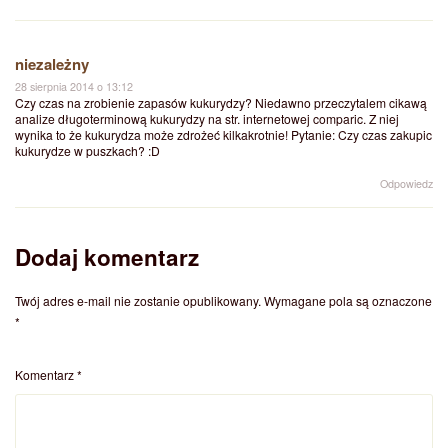
niezależny
28 sierpnia 2014 o 13:12
Czy czas na zrobienie zapasów kukurydzy? Niedawno przeczytalem cikawą
analize długoterminową kukurydzy na str. internetowej comparic. Z niej
wynika to że kukurydza może zdrożeć kilkakrotnie! Pytanie: Czy czas zakupic
kukurydze w puszkach? :D
Odpowiedz
Dodaj komentarz
Twój adres e-mail nie zostanie opublikowany.
Wymagane pola są oznaczone
*
Komentarz
*