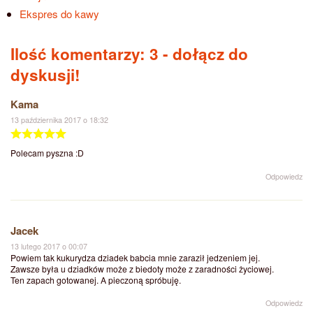
Ekspres do kawy
Ilość komentarzy: 3
- dołącz do
dyskusji!
Kama
13 października 2017 o 18:32
Polecam pyszna :D
Odpowiedz
Jacek
13 lutego 2017 o 00:07
Powiem tak kukurydza dziadek babcia mnie zaraził jedzeniem jej.
Zawsze była u dziadków może z biedoty może z zaradności życiowej.
Ten zapach gotowanej. A pieczoną spróbuję.
Odpowiedz