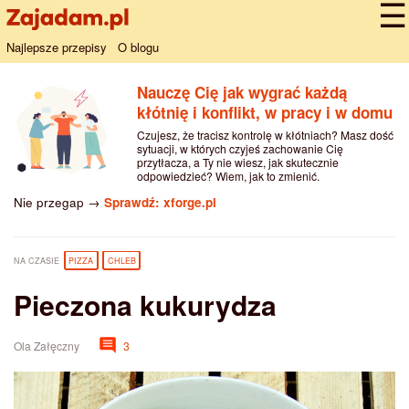
Najlepsze przepisy
O blogu
Nauczę Cię jak wygrać każdą
kłótnię i konflikt, w pracy i w domu
Czujesz, że tracisz kontrolę w kłótniach? Masz dość
sytuacji, w których czyjeś zachowanie Cię
przytłacza, a Ty nie wiesz, jak skutecznie
odpowiedzieć? Wiem, jak to zmienić.
Nie przegap →
Sprawdź: xforge.pl
NA CZASIE
PIZZA
CHLEB
Pieczona kukurydza
Ola Załęczny
3