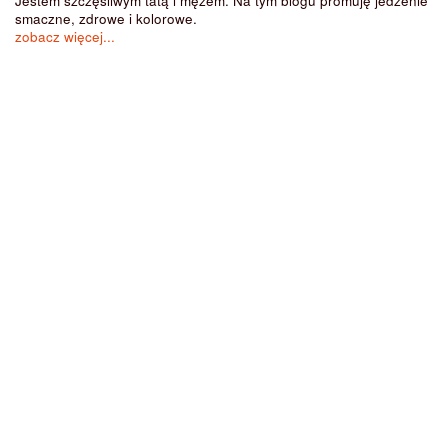
Jestem szczęśliwym tatą i mężem. Na tym blogu promuję jedzenie
smaczne, zdrowe i kolorowe.
zobacz więcej...