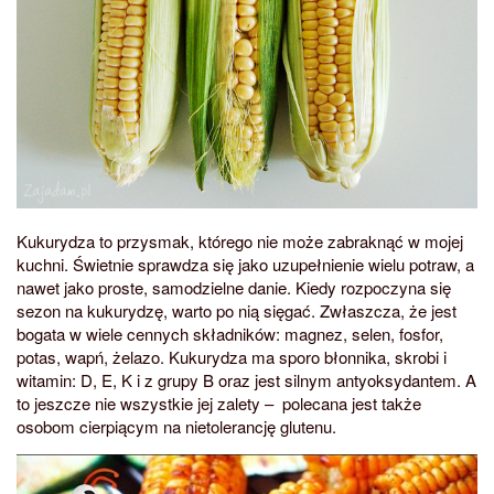
Kukurydza to przysmak, którego nie może zabraknąć w mojej
kuchni. Świetnie sprawdza się jako uzupełnienie wielu potraw, a
nawet jako proste, samodzielne danie. Kiedy rozpoczyna się
sezon na kukurydzę, warto po nią sięgać. Zwłaszcza, że jest
bogata w wiele cennych składników: magnez, selen, fosfor,
potas, wapń, żelazo. Kukurydza ma sporo błonnika, skrobi i
witamin: D, E, K i z grupy B oraz jest silnym antyoksydantem. A
to jeszcze nie wszystkie jej zalety – polecana jest także
osobom cierpiącym na nietolerancję glutenu.