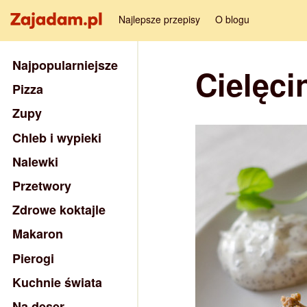
Najlepsze przepisy
O blogu
Najpopularniejsze
Cielęci
Pizza
Zupy
Chleb i wypieki
Nalewki
Przetwory
Zdrowe koktajle
Makaron
Pierogi
Kuchnie świata
Na deser