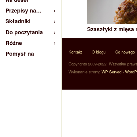
Przepisy na…
Składniki
Szaszłyki z mięsa 
Do poczytania
Różne
Kontakt
O blogu
Co nowego
Pomysł na
Copyrights 2009-2022. Wszystkie praw
Wykonanie strony:
WP Served - WordP