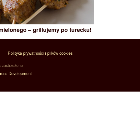
mielonego – grillujemy po turecku!
Polityka prywatności i plików cookies
a zastrzeżone
ress Development