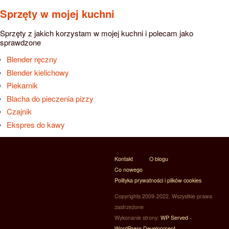
Sprzęty w mojej kuchni
Sprzęty z jakich korzystam w mojej kuchni i polecam jako
sprawdzone
Blender ręczny
Blender kielichowy
Piekarnik
Blacha do pieczenia pizzy
Czajnik
Ekspres do kawy
Kontakt
O blogu
Co nowego
Polityka prywatności i plików cookies
Copyrights 2009-2022. Wszystkie prawa
zastrzeżone
Wykonanie strony:
WP Served -
WordPress Development