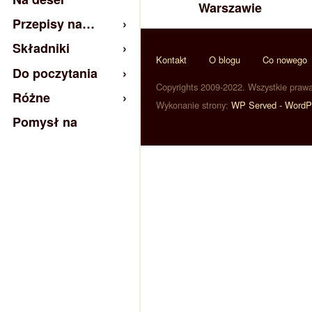
Warszawie
Przepisy na…
Składniki
Kontakt
O blogu
Co nowego
Do poczytania
Copyrights 2009-2022. Wszystkie praw
Różne
Wykonanie strony:
WP Served - WordP
Pomysł na