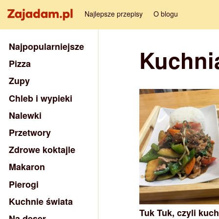
Najlepsze przepisy
O blogu
Najpopularniejsze
Kuchni
Pizza
Zupy
Chleb i wypieki
Nalewki
Przetwory
Zdrowe koktajle
Makaron
Pierogi
Kuchnie świata
Tuk Tuk, czyli kuch
Na deser