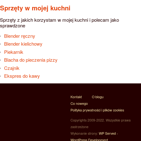
Sprzęty w mojej kuchni
Sprzęty z jakich korzystam w mojej kuchni i polecam jako
sprawdzone
Blender ręczny
Blender kielichowy
Piekarnik
Blacha do pieczenia pizzy
Czajnik
Ekspres do kawy
Kontakt
O blogu
Co nowego
Polityka prywatności i plików cookies
Copyrights 2009-2022. Wszystkie prawa
zastrzeżone
Wykonanie strony:
WP Served -
WordPress Development