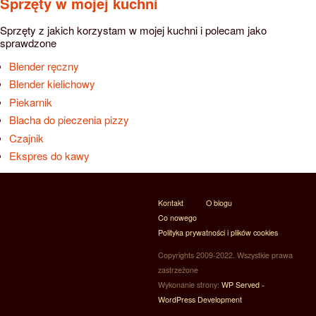
Sprzęty w mojej kuchni
Sprzęty z jakich korzystam w mojej kuchni i polecam jako
sprawdzone
Blender ręczny
Blender kielichowy
Piekarnik
Blacha do pieczenia pizzy
Czajnik
Ekspres do kawy
Kontakt
O blogu
Co nowego
Polityka prywatności i plików cookies
Copyrights 2009-2022. Wszystkie prawa
zastrzeżone
Wykonanie strony:
WP Served -
WordPress Development