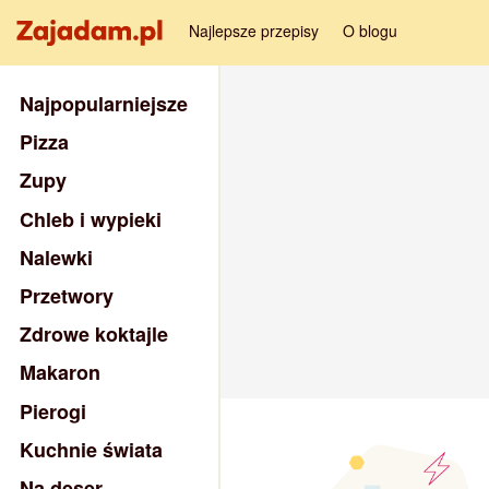
Najlepsze przepisy
O blogu
Najpopularniejsze
Pizza
Zupy
Chleb i wypieki
Nalewki
Przetwory
Zdrowe koktajle
Makaron
Pierogi
Kuchnie świata
Na deser