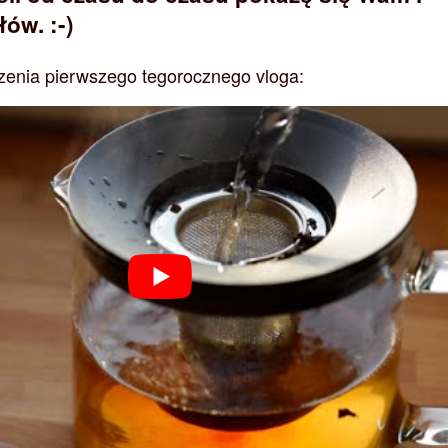
ów. :-)
zenia pierwszego tegorocznego vloga: