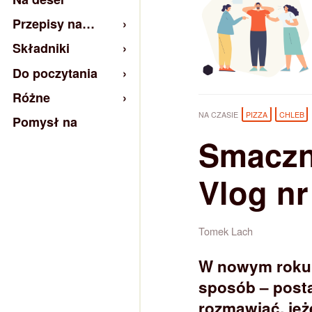
Przepisy na…
Składniki
Do poczytania
Różne
NA CZASIE
PIZZA
CHLEB
Pomysł na
Smaczn
Vlog nr
Tomek Lach
W nowym roku 
sposób – posta
rozmawiać, jeż