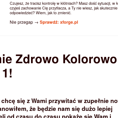
Czujesz, że tracisz kontrolę w kłótniach? Masz dość sytuacji, w 
czyjeś zachowanie Cię przytłacza, a Ty nie wiesz, jak skutecznie
odpowiedzieć? Wiem, jak to zmienić.
Nie przegap →
Sprawdź: xforge.pl
ie Zdrowo Kolorowo
 1!
chcę się z Wami przywitać w zupełnie n
nowiłem, że będzie nam się dużo lepiej
eli od czasu do czasu pokażę się Wam i