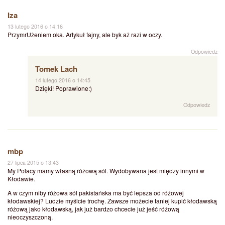
Iza
13 lutego 2016 o 14:16
PrzymrUżeniem oka. Artykuł fajny, ale byk aż razi w oczy.
Odpowiedz
Tomek Lach
14 lutego 2016 o 14:45
Dzięki! Poprawione:)
Odpowiedz
mbp
27 lipca 2015 o 13:43
My Polacy mamy własną różową sól. Wydobywana jest między innymi w
Kłodawie.
A w czym niby różowa sól pakistańska ma być lepsza od różowej
kłodawskiej? Ludzie myślcie trochę. Zawsze możecie taniej kupić kłodawską
różową jako kłodawską, jak już bardzo chcecie już jeść różową
nieoczyszczoną.