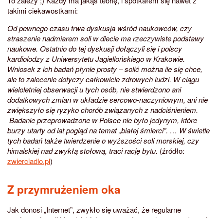
To zależy ;) Każdy ma jakąś teorię, i spotkałem się nawet z
takimi ciekawostkami:
Od pewnego czasu trwa dyskusja wśród naukowców, czy
straszenie nadmiarem soli w diecie ma rzeczywiste podstawy
naukowe. Ostatnio do tej dyskusji dołączyli się i polscy
kardiolodzy z Uniwersytetu Jagiellońskiego w Krakowie.
Wniosek z ich badań płynie prosty – solić można ile się chce,
ale to zalecenie dotyczy całkowicie zdrowych ludzi. W ciągu
wieloletniej obserwacji u tych osób, nie stwierdzono ani
dodatkowych zmian w układzie sercowo-naczyniowym, ani nie
zwiększyło się ryzyko chorób związanych z nadciśnieniem.
Badanie przeprowadzone w Polsce nie było jedynym, które
burzy utarty od lat pogląd na temat „białej śmierci”. … W świetle
tych badań także twierdzenie o wyższości soli morskiej, czy
himalskiej nad zwykłą stołową, traci rację bytu.
(źródło:
zwierciadlo.pl
)
Z przymrużeniem oka
Jak donosi „Internet”, zwykło się uważać, że regularne