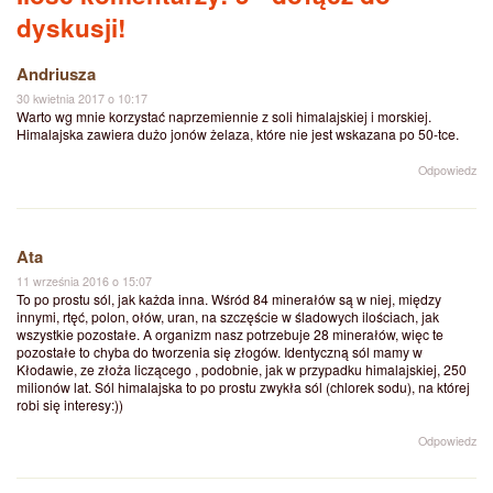
dyskusji!
Andriusza
30 kwietnia 2017 o 10:17
Warto wg mnie korzystać naprzemiennie z soli himalajskiej i morskiej.
Himalajska zawiera dużo jonów żelaza, które nie jest wskazana po 50-tce.
Odpowiedz
Ata
11 września 2016 o 15:07
To po prostu sól, jak każda inna. Wśród 84 minerałów są w niej, między
innymi, rtęć, polon, ołów, uran, na szczęście w śladowych ilościach, jak
wszystkie pozostałe. A organizm nasz potrzebuje 28 minerałów, więc te
pozostałe to chyba do tworzenia się złogów. Identyczną sól mamy w
Kłodawie, ze złoża liczącego , podobnie, jak w przypadku himalajskiej, 250
milionów lat. Sól himalajska to po prostu zwykła sól (chlorek sodu), na której
robi się interesy:))
Odpowiedz