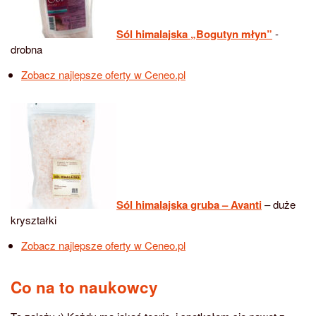
Sól himalajska „Bogutyn młyn”
-
drobna
Zobacz najlepsze oferty w Ceneo.pl
Sól himalajska gruba – Avanti
– duże
kryształki
Zobacz najlepsze oferty w Ceneo.pl
Co na to naukowcy