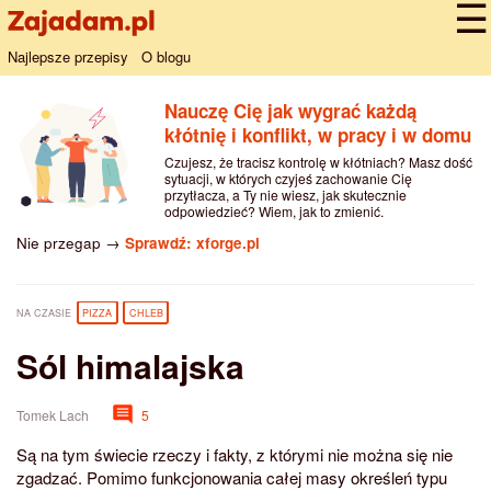
Najlepsze przepisy
O blogu
Nauczę Cię jak wygrać każdą
kłótnię i konflikt, w pracy i w domu
Czujesz, że tracisz kontrolę w kłótniach? Masz dość
sytuacji, w których czyjeś zachowanie Cię
przytłacza, a Ty nie wiesz, jak skutecznie
odpowiedzieć? Wiem, jak to zmienić.
Nie przegap →
Sprawdź: xforge.pl
NA CZASIE
PIZZA
CHLEB
Sól himalajska
Tomek Lach
5
Są na tym świecie rzeczy i fakty, z którymi nie można się nie
zgadzać. Pomimo funkcjonowania całej masy określeń typu