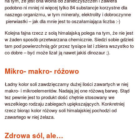
na tym, że jest ona wolna od zanieczyszczeń i zawiera
podobno ni mniej ni więcej tylko 84 substancje korzystne dla
naszego organizmu, w tym minerały, elektrolity i dobroczynne
pierwiastki – jak dla mnie jest to oszałamiająca liczba :-)
Kolejna fajna rzecz z solą himalajską polega na tym, że nie jest
w żaden sposób przetwarzana chemicznie. Siedzi sobie gdzieś
tam pod powierzchnią gór przez tysiące lat i zbiera wszystko to
co dobre – być może lizał ją nawet jakiś dinozaur ;).
Mikro- makro- różowo
Ładny kolor soli zawdzięczamy dużej ilości zawartych w niej
makro- i mikroelementów. Nadają jej one różową barwę. Stąd
tez pewnie jest to produkt dość chętnie stosowany we
wszelkiego rodzaju zabiegach upiększających. Konkretniej
rzecz biorąc kolor różowy soli himalajskiej pochodzi od
zawartego w niej żelaza.
Zdrowa sól, ale…