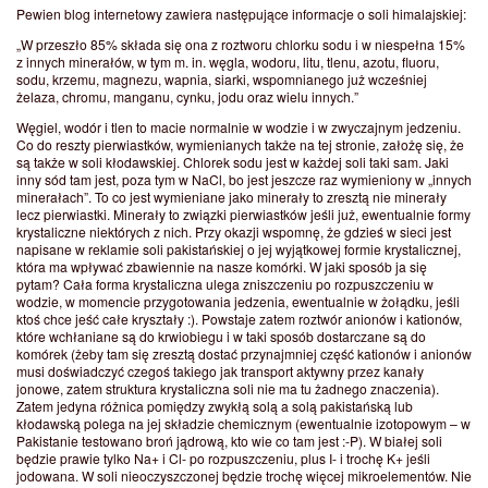
Pewien blog internetowy zawiera następujące informacje o soli himalajskiej:
„W przeszło 85% składa się ona z roztworu chlorku sodu i w niespełna 15%
z innych minerałów, w tym m. in. węgla, wodoru, litu, tlenu, azotu, fluoru,
sodu, krzemu, magnezu, wapnia, siarki, wspomnianego już wcześniej
żelaza, chromu, manganu, cynku, jodu oraz wielu innych.”
Węgiel, wodór i tlen to macie normalnie w wodzie i w zwyczajnym jedzeniu.
Co do reszty pierwiastków, wymienianych także na tej stronie, założę się, że
są także w soli kłodawskiej. Chlorek sodu jest w każdej soli taki sam. Jaki
inny sód tam jest, poza tym w NaCl, bo jest jeszcze raz wymieniony w „innych
minerałach”. To co jest wymieniane jako minerały to zresztą nie minerały
lecz pierwiastki. Minerały to związki pierwiastków jeśli już, ewentualnie formy
krystaliczne niektórych z nich. Przy okazji wspomnę, że gdzieś w sieci jest
napisane w reklamie soli pakistańskiej o jej wyjątkowej formie krystalicznej,
która ma wpływać zbawiennie na nasze komórki. W jaki sposób ja się
pytam? Cała forma krystaliczna ulega zniszczeniu po rozpuszczeniu w
wodzie, w momencie przygotowania jedzenia, ewentualnie w żołądku, jeśli
ktoś chce jeść całe kryształy :). Powstaje zatem roztwór anionów i kationów,
które wchłaniane są do krwiobiegu i w taki sposób dostarczane są do
komórek (żeby tam się zresztą dostać przynajmniej część kationów i anionów
musi doświadczyć czegoś takiego jak transport aktywny przez kanały
jonowe, zatem struktura krystaliczna soli nie ma tu żadnego znaczenia).
Zatem jedyna różnica pomiędzy zwykłą solą a solą pakistańską lub
kłodawską polega na jej składzie chemicznym (ewentualnie izotopowym – w
Pakistanie testowano broń jądrową, kto wie co tam jest :-P). W białej soli
będzie prawie tylko Na+ i Cl- po rozpuszczeniu, plus I- i trochę K+ jeśli
jodowana. W soli nieoczyszczonej będzie trochę więcej mikroelementów. Nie