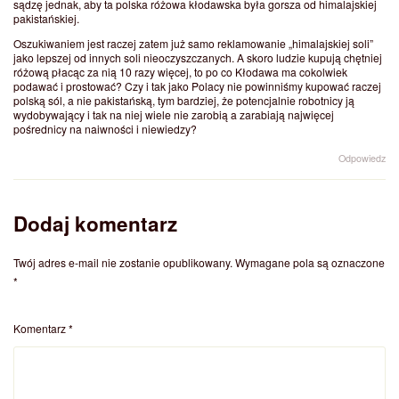
sądzę jednak, aby ta polska różowa kłodawska była gorsza od himalajskiej
pakistańskiej.
Oszukiwaniem jest raczej zatem już samo reklamowanie „himalajskiej soli”
jako lepszej od innych soli nieoczyszczanych. A skoro ludzie kupują chętniej
różową płacąc za nią 10 razy więcej, to po co Kłodawa ma cokolwiek
podawać i prostować? Czy i tak jako Polacy nie powinniśmy kupować raczej
polską sól, a nie pakistańską, tym bardziej, że potencjalnie robotnicy ją
wydobywający i tak na niej wiele nie zarobią a zarabiają najwięcej
pośrednicy na naiwności i niewiedzy?
Odpowiedz
Dodaj komentarz
Twój adres e-mail nie zostanie opublikowany.
Wymagane pola są oznaczone
*
Komentarz
*