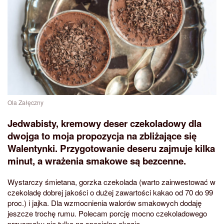
Ola Załęczny
Jedwabisty, kremowy deser czekoladowy dla
dwojga to moja propozycja na zbliżające się
Walentynki. Przygotowanie deseru zajmuje kilka
minut, a wrażenia smakowe są bezcenne.
Wystarczy śmietana, gorzka czekolada (warto zainwestować w
czekoladę dobrej jakości o dużej zawartości kakao od 70 do 99
proc.) i jajka. Dla wzmocnienia walorów smakowych dodaję
jeszcze trochę rumu. Polecam porcję mocno czekoladowego
przysmaku nie tylko na specjalne okazje.