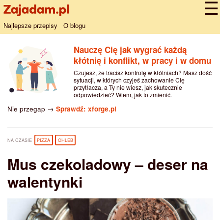
Najlepsze przepisy
O blogu
Nauczę Cię jak wygrać każdą
kłótnię i konflikt, w pracy i w domu
Czujesz, że tracisz kontrolę w kłótniach? Masz dość
sytuacji, w których czyjeś zachowanie Cię
przytłacza, a Ty nie wiesz, jak skutecznie
odpowiedzieć? Wiem, jak to zmienić.
Nie przegap →
Sprawdź: xforge.pl
NA CZASIE
PIZZA
CHLEB
Mus czekoladowy – deser na
walentynki