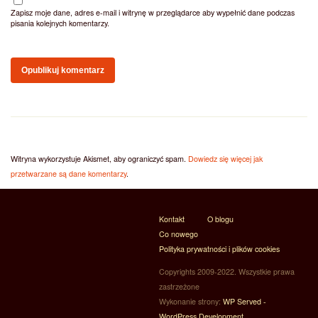
Zapisz moje dane, adres e-mail i witrynę w przeglądarce aby wypełnić dane podczas
pisania kolejnych komentarzy.
Witryna wykorzystuje Akismet, aby ograniczyć spam.
Dowiedz się więcej jak
przetwarzane są dane komentarzy
.
Kontakt
O blogu
Co nowego
Polityka prywatności i plików cookies
Copyrights 2009-2022. Wszystkie prawa
zastrzeżone
Wykonanie strony:
WP Served -
WordPress Development