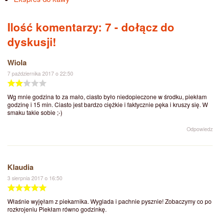
Ilość komentarzy: 7
- dołącz do
dyskusji!
Wiola
7 października 2017 o 22:50
Wg mnie godzina to za mało, ciasto było niedopieczone w środku, piekłam
godzinę i 15 min. Ciasto jest bardzo ciężkie i faktycznie pęka i kruszy się. W
smaku takie sobie ;-)
Odpowiedz
Klaudia
3 sierpnia 2017 o 16:50
Właśnie wyjęłam z piekarnika. Wyglada i pachnie pysznie! Zobaczymy co po
rozkrojeniu Piekłam równo godzinkę.