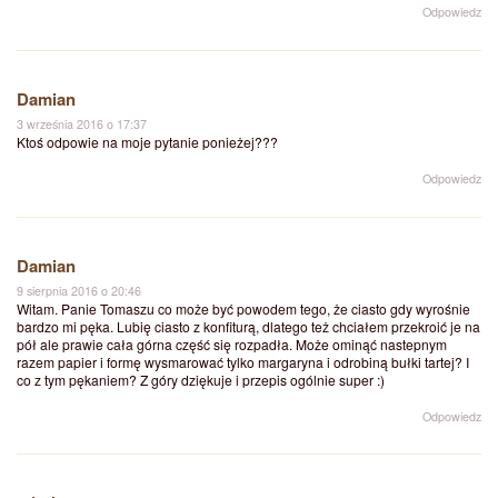
Odpowiedz
Damian
3 września 2016 o 17:37
Ktoś odpowie na moje pytanie ponieżej???
Odpowiedz
Damian
9 sierpnia 2016 o 20:46
Witam. Panie Tomaszu co może być powodem tego, że ciasto gdy wyrośnie
bardzo mi pęka. Lubię ciasto z konfiturą, dlatego też chciałem przekroić je na
pół ale prawie cała górna część się rozpadła. Może ominąć nastepnym
razem papier i formę wysmarować tylko margaryna i odrobiną bułki tartej? I
co z tym pękaniem? Z góry dziękuje i przepis ogólnie super :)
Odpowiedz