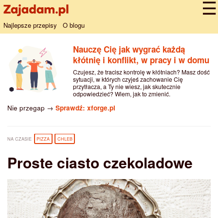
Najlepsze przepisy
O blogu
Nauczę Cię jak wygrać każdą
kłótnię i konflikt, w pracy i w domu
Czujesz, że tracisz kontrolę w kłótniach? Masz dość
sytuacji, w których czyjeś zachowanie Cię
przytłacza, a Ty nie wiesz, jak skutecznie
odpowiedzieć? Wiem, jak to zmienić.
Nie przegap →
Sprawdź: xforge.pl
NA CZASIE
PIZZA
CHLEB
Proste ciasto czekoladowe