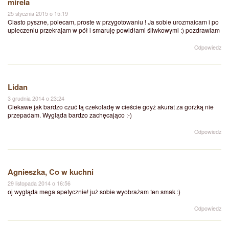
mirela
25 stycznia 2015 o 15:19
Ciasto pyszne, polecam, proste w przygotowaniu ! Ja sobie urozmaicam i po
upieczeniu przekrajam w pół i smaruję powidłami śliwkowymi :) pozdrawiam
Odpowiedz
Lidan
3 grudnia 2014 o 23:24
Ciekawe jak bardzo czuć tą czekoladę w cieście gdyż akurat za gorzką nie
przepadam. Wygląda bardzo zachęcająco :-)
Odpowiedz
Agnieszka, Co w kuchni
29 listopada 2014 o 16:56
oj wygląda mega apetycznie! już sobie wyobrażam ten smak :)
Odpowiedz