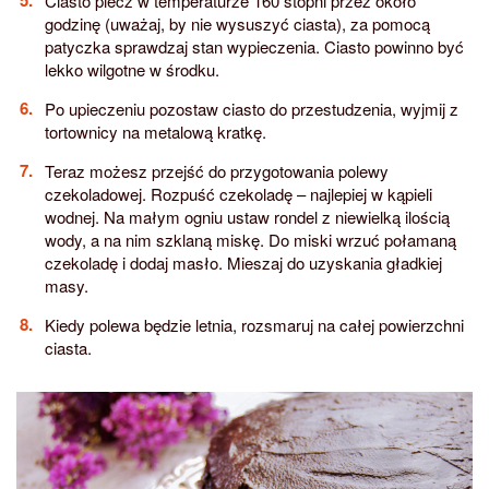
Ciasto piecz w temperaturze 160 stopni przez około
godzinę (uważaj, by nie wysuszyć ciasta), za pomocą
patyczka sprawdzaj stan wypieczenia. Ciasto powinno być
lekko wilgotne w środku.
Po upieczeniu pozostaw ciasto do przestudzenia, wyjmij z
tortownicy na metalową kratkę.
Teraz możesz przejść do przygotowania polewy
czekoladowej. Rozpuść czekoladę – najlepiej w kąpieli
wodnej. Na małym ogniu ustaw rondel z niewielką ilością
wody, a na nim szklaną miskę. Do miski wrzuć połamaną
czekoladę i dodaj masło. Mieszaj do uzyskania gładkiej
masy.
Kiedy polewa będzie letnia, rozsmaruj na całej powierzchni
ciasta.