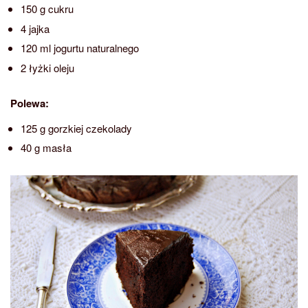
150 g cukru
4 jajka
120 ml jogurtu naturalnego
2 łyżki oleju
Polewa:
125 g gorzkiej czekolady
40 g masła