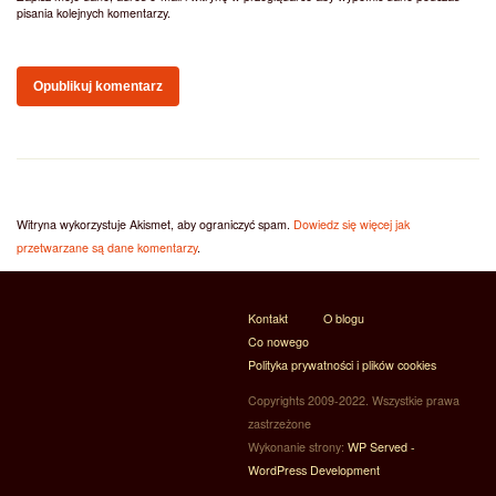
pisania kolejnych komentarzy.
Witryna wykorzystuje Akismet, aby ograniczyć spam.
Dowiedz się więcej jak
przetwarzane są dane komentarzy
.
Kontakt
O blogu
Co nowego
Polityka prywatności i plików cookies
Copyrights 2009-2022. Wszystkie prawa
zastrzeżone
Wykonanie strony:
WP Served -
WordPress Development