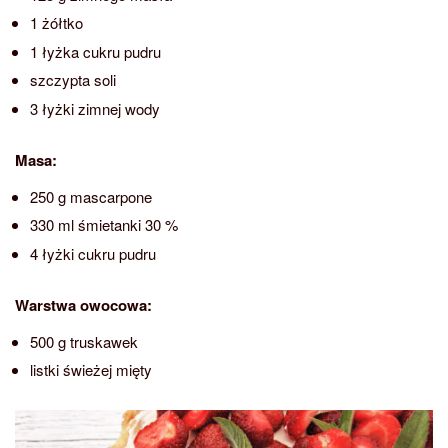
1 żółtko
1 łyżka cukru pudru
szczypta soli
3 łyżki zimnej wody
Masa:
250 g mascarpone
330 ml śmietanki 30 %
4 łyżki cukru pudru
Warstwa owocowa:
500 g truskawek
listki świeżej mięty