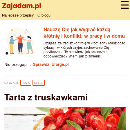
Najlepsze przepisy
O blogu
Nauczę Cię jak wygrać każdą
kłótnię i konflikt, w pracy i w domu
Czujesz, że tracisz kontrolę w kłótniach? Masz dość
sytuacji, w których czyjeś zachowanie Cię
przytłacza, a Ty nie wiesz, jak skutecznie
odpowiedzieć? Wiem, jak to zmienić.
Nie przegap →
Sprawdź: xforge.pl
NA CZASIE
PIZZA
CHLEB
Tarta z truskawkami