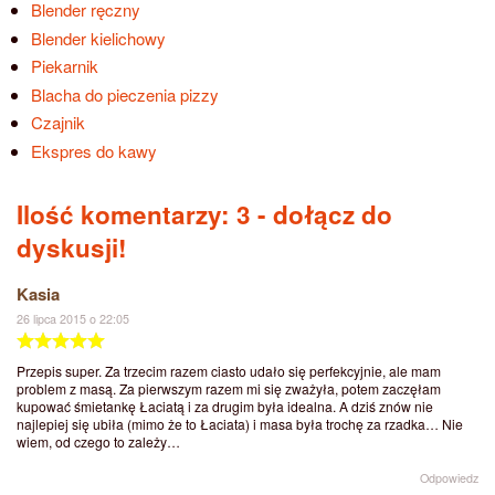
Blender ręczny
Blender kielichowy
Piekarnik
Blacha do pieczenia pizzy
Czajnik
Ekspres do kawy
Ilość komentarzy: 3
- dołącz do
dyskusji!
Kasia
26 lipca 2015 o 22:05
Przepis super. Za trzecim razem ciasto udało się perfekcyjnie, ale mam
problem z masą. Za pierwszym razem mi się zważyła, potem zaczęłam
kupować śmietankę Łaciatą i za drugim była idealna. A dziś znów nie
najlepiej się ubiła (mimo że to Łaciata) i masa była trochę za rzadka… Nie
wiem, od czego to zależy…
Odpowiedz