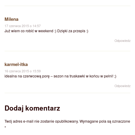
Milena
17 czerwca 2015 o 14:57
Już wiem co robić w weekend :) Dzięki za przepis :)
Odpowiedz
karmel-itka
16 czerwca 2015 o 15:59
idealna na czerwcową porę – sezon na truskawki w końcu w pełni! ;)
Odpowiedz
Dodaj komentarz
Twój adres e-mail nie zostanie opublikowany.
Wymagane pola są oznaczone
*