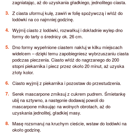
zagniatając, aż do uzyskania gładkiego, jednolitego ciasta.
Z ciasta uformuj kulę, zawiń w folię spożywczą i włóż do
lodówki na co najmniej godzinę.
Wyjmij ciasto z lodówki, rozwałkuj i dokładnie wylep dno
formy do tarty o średnicy ok. 26 cm.
Dno formy wypełnione ciastem nakłuj w kilku miejscach
widelcem – dzięki temu zapobiegniesz wybrzuszaniu ciasta
podczas pieczenia. Ciasto włóż do nagrzanego do 200
stopni piekarnika i piecz przez około 20 minut, aż uzyska
złoty kolor.
Ciasto wyjmij z piekarnika i pozostaw do przestudzenia.
Serek mascarpone zmiksuj z cukrem pudrem. Śmietankę
ubij na sztywno, a następnie dodawaj powoli do
mascarpone miksując na wolnych obrotach, aż do
uzyskania jednolitej, gładkiej masy.
Masę rozsmaruj na kruchym cieście, wstaw do lodówki na
około godzinę.