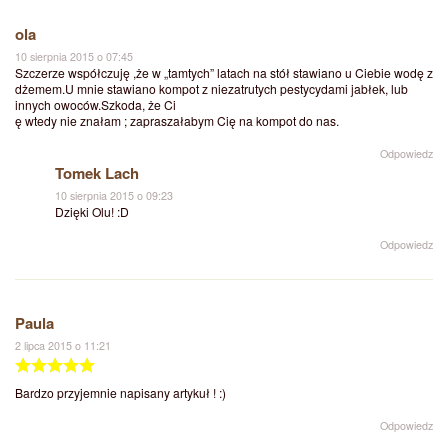
ola
10 sierpnia 2015 o 07:45
Szczerze współczuję ,że w „tamtych” latach na stół stawiano u Ciebie wodę z
dżemem.U mnie stawiano kompot z niezatrutych pestycydami jabłek, lub
innych owoców.Szkoda, że Ci
ę wtedy nie znałam ; zapraszałabym Cię na kompot do nas.
Odpowiedz
Tomek Lach
10 sierpnia 2015 o 09:23
Dzięki Olu! :D
Odpowiedz
Paula
2 lipca 2015 o 11:21
Bardzo przyjemnie napisany artykuł ! :)
Odpowiedz