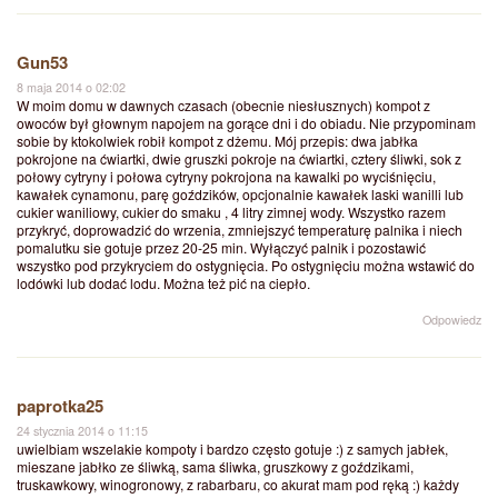
Gun53
8 maja 2014 o 02:02
W moim domu w dawnych czasach (obecnie niesłusznych) kompot z
owoców był głownym napojem na gorące dni i do obiadu. Nie przypominam
sobie by ktokolwiek robił kompot z dżemu. Mój przepis: dwa jabłka
pokrojone na ćwiartki, dwie gruszki pokroje na ćwiartki, cztery śliwki, sok z
połowy cytryny i połowa cytryny pokrojona na kawalki po wyciśnięciu,
kawałek cynamonu, parę goździków, opcjonalnie kawałek laski wanilli lub
cukier waniliowy, cukier do smaku , 4 litry zimnej wody. Wszystko razem
przykryć, doprowadzić do wrzenia, zmniejszyć temperaturę palnika i niech
pomalutku sie gotuje przez 20-25 min. Wyłączyć palnik i pozostawić
wszystko pod przykryciem do ostygnięcia. Po ostygnięciu można wstawić do
lodówki lub dodać lodu. Można też pić na ciepło.
Odpowiedz
paprotka25
24 stycznia 2014 o 11:15
uwielbiam wszelakie kompoty i bardzo często gotuje :) z samych jabłek,
mieszane jabłko ze śliwką, sama śliwka, gruszkowy z goździkami,
truskawkowy, winogronowy, z rabarbaru, co akurat mam pod ręką :) każdy