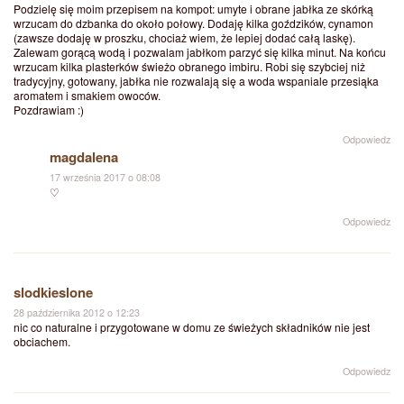
Podzielę się moim przepisem na kompot: umyte i obrane jabłka ze skórką
wrzucam do dzbanka do około połowy. Dodaję kilka goździków, cynamon
(zawsze dodaję w proszku, chociaż wiem, że lepiej dodać całą laskę).
Zalewam gorącą wodą i pozwalam jabłkom parzyć się kilka minut. Na końcu
wrzucam kilka plasterków świeżo obranego imbiru. Robi się szybciej niż
tradycyjny, gotowany, jabłka nie rozwalają się a woda wspaniale przesiąka
aromatem i smakiem owoców.
Pozdrawiam :)
Odpowiedz
magdalena
17 września 2017 o 08:08
♡
Odpowiedz
slodkieslone
28 października 2012 o 12:23
nic co naturalne i przygotowane w domu ze świeżych składników nie jest
obciachem.
Odpowiedz