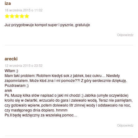
iza
18 września 2015 o 11:02
Juz przygotowuje kompot super i pysznie, gratuluje
Odpowiedz
arecki
12 września 2015 o 23:52
Witam ;)
Mam taki problem: Robiłem kiedyś sok z jabłek, bez cukru… Niestety
zapomniałem. Może ktoś zna i mi pomoże??! Z góry serdecznie dziękuję.
Pozdrawiam ;)
arek
Ps. Muszę kilka słów napisać o jaki mi chodzi ;) Jabłka (umyte oczywiście)
kroiło się w ćwiartki, wrzucało do gara i zalewało wodą. Teraz nie pamiętam,
czy gotowało wpierw, potem dolewało litr zimnej wody i odstawoało na noc,
czy mastępnego dnia dopiero. hmmm
Ps.II będę wdzięczny za wszelaką pomoc…
Odpowiedz