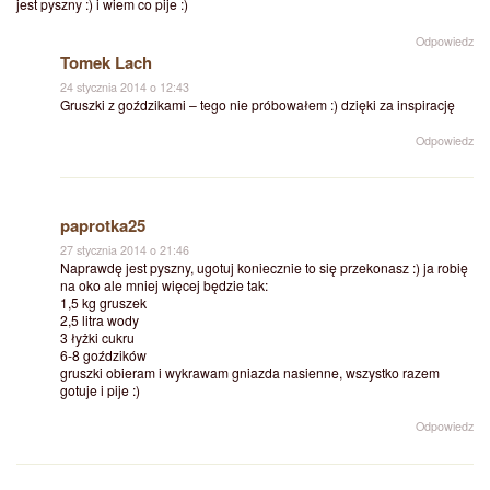
jest pyszny :) i wiem co pije :)
Odpowiedz
Tomek Lach
24 stycznia 2014 o 12:43
Gruszki z goździkami – tego nie próbowałem :) dzięki za inspirację
Odpowiedz
paprotka25
27 stycznia 2014 o 21:46
Naprawdę jest pyszny, ugotuj koniecznie to się przekonasz :) ja robię
na oko ale mniej więcej będzie tak:
1,5 kg gruszek
2,5 litra wody
3 łyżki cukru
6-8 goździków
gruszki obieram i wykrawam gniazda nasienne, wszystko razem
gotuje i pije :)
Odpowiedz