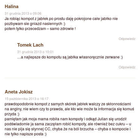
Halina
31 grudnia 2013 o 09:06
Ja robiąc kompot z jabłek po prostu daję pokrojone całe jabłko nie
pozbywam sie gniazd nasiennych :)
potem tylko przecedzam – samo zdrowie !
Odpowiedz
Tomek Lach
31 grudnia 2013 o 10:01
…a najlepsze do kompotu są jabłka własnoręcznie zerwane :)
Odpowiedz
Aneta Jokisz
15 października 2013 o 16:17
prawdopodobnie kompot z samych skórek jabłek walczy ze skłonnościami
na anginy, nie wiem czy to prawda, ale kto wie może ta informacja się komuś
przyda :)
pamiętam jak moja mama robiła nam kompoty i odkąd Julian się urodził
podświadomie ja sama zaczęłam robić kompoty, ale również bez cukru – u
nas nie pija się słynnej CC, chyba że na ból brzucha – chyba o kompocie i
nie tylko napisze posta :)