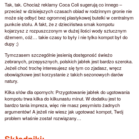
Tak, tak. Chociaż reklamy Coca Coli sugerują co innego –
przecież w dzisiejszych czasach obiad w rodzinnym gronie nie
może się odbyć bez ogromnej plastykowej butelki w centralnym
punkcie stołu. A fakt, że z dzieciństwa smak kompotu
kojarzysz z rozpuszczonym w dużej ilości wody sztucznym
dżemem, cóż… takie czasy to były i nie tylko kompot był do
dupy ;)
Tymczasem szczególnie jesienią dostępność świeżo
zebranych, przepysznych, polskich jabłek jest bardzo szeroka.
Jeżeli choć trochę interesujesz się tym co zjadasz, wręcz
obowiązkowe jest korzystanie z takich sezonowych darów
natury.
Kilka słów dla opornych: Przygotowanie jabłek do ugotowania
kompotu trwa kilka do kilkunastu minut. W dodatku jest to
bardzo tania impreza, więc nie masz pesymisto żadnych
argumentów! A jeżeli nie wiesz jak ugotować kompot, Twój
problem właśnie został rozwiązany…
Składniki: