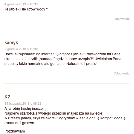
4 grudnia 2019 o 16:33
Ile jabłek i ile litrów wody ?
Odpowiedz
kamyk
7 grudnia 2018 o 12:32
Boże jak wpisałam do internetu „kompot z jabłek” i wyskoczyła mi Pana
strona to moje myśli: „huraaaa” będzie dobry przepis”!!! Uwielbiam Pana
przepisy takie normalne ale genialne. Naturalnie i prosto!
Odpowiedz
K2
15 listopada 2018 o 08:32
A ja robię trochę inaczej :)
Najpierw szarlotka z twojego przepisu (najlepsza na świecie)
A z reszty jabłek, czyli ze skórek i ogryzków właśnie gotuję kompot, dodaję
cynamon i gotowe.
Pozdrawiam