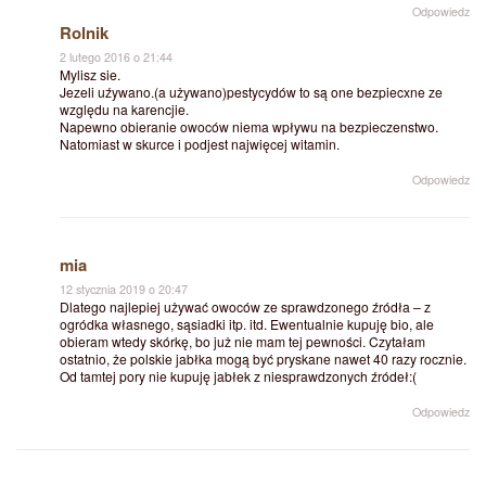
Odpowiedz
Rolnik
2 lutego 2016 o 21:44
Mylisz sie.
Jezeli uźywano.(a używano)pestycydów to są one bezpiecxne ze
względu na karencjie.
Napewno obieranie owoców niema wpływu na bezpieczenstwo.
Natomiast w skurce i podjest najwięcej witamin.
Odpowiedz
mia
12 stycznia 2019 o 20:47
Dlatego najlepiej używać owoców ze sprawdzonego źródła – z
ogródka własnego, sąsiadki itp. itd. Ewentualnie kupuję bio, ale
obieram wtedy skórkę, bo już nie mam tej pewności. Czytałam
ostatnio, że polskie jabłka mogą być pryskane nawet 40 razy rocznie.
Od tamtej pory nie kupuję jabłek z niesprawdzonych źródeł:(
Odpowiedz