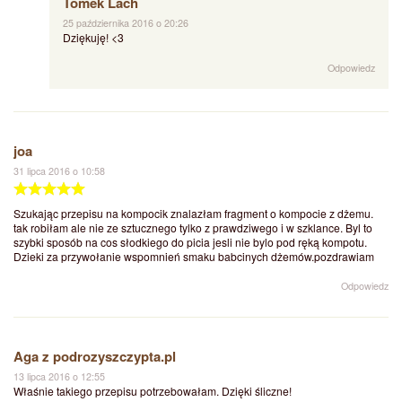
Tomek Lach
25 października 2016 o 20:26
Dziękuję! <3
Odpowiedz
joa
31 lipca 2016 o 10:58
Szukając przepisu na kompocik znalazłam fragment o kompocie z dżemu.
tak robiłam ale nie ze sztucznego tylko z prawdziwego i w szklance. Byl to
szybki sposób na cos słodkiego do picia jesli nie bylo pod ręką kompotu.
Dzieki za przywołanie wspomnień smaku babcinych dżemów.pozdrawiam
Odpowiedz
Aga z podrozyszczypta.pl
13 lipca 2016 o 12:55
Właśnie takiego przepisu potrzebowałam. Dzięki śliczne!