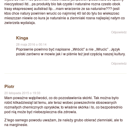
nieczystosci itd…ps produkty bio tak czyste i naturalne rozna czesto obok
trasy ekspresowej autistrad itp…mam wrarzenie ze sa naturalne???-jesli
ktos chce natury powinien wrucic co najmniej 40 lat do tylu bo wiekszosc
mieszczan niewie co kura je naturalnie a ziemniaki rosna najlepiej natym co
zwierzeta wydalaja.
Odpowiedz
Kinga
28 maja 2016 o 00:14
Poprawnie powinno być napisane ,,Wrócić” a nie ,,Wrucic” . Język
polski zarówno w mowie jak i w piśmie też jest częścią naszej kultury.
Odpowiedz
Piotr
20 listopada 2015 o 19:33
Mam poważne wątpliwości, co do pozostawienia skórki. Tak można było
robić kilkadziesiąt lat temu, ale teraz wobec powszechnie stosowanych
rozmaitych chemicznych oprysków, to właśnie skórka i to, co bezpośrednio
pod nią może być niebezpieczna dla zdrowia.
Z tego samego powodu uważam, że należy grubo obierać ziemniaki, ale to
na marginesie.