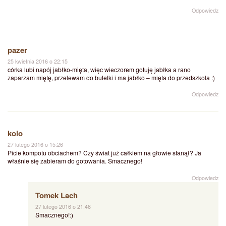
Odpowiedz
pazer
25 kwietnia 2016 o 22:15
córka lubi napój jabłko-mięta, więc wieczorem gotuję jabłka a rano
zaparzam miętę, przelewam do butelki i ma jabłko – mięta do przedszkola :)
Odpowiedz
kolo
27 lutego 2016 o 15:26
Picie kompotu obciachem? Czy świat już całkiem na głowie stanął? Ja
właśnie się zabieram do gotowania. Smacznego!
Odpowiedz
Tomek Lach
27 lutego 2016 o 21:46
Smacznego!:)