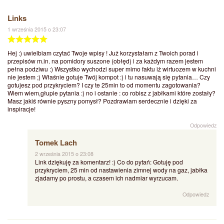
Links
1 września 2015 o 23:07
Hej :) uwielbiam czytać Twoje wpisy ! Już korzystałam z Twoich porad i
przepisów m.in. na pomidory suszone (obłęd) i za każdym razem jestem
pełna podziwu :) Wszystko wychodzi super mimo faktu iż wirtuozem w kuchni
nie jestem ;) Właśnie gotuje Twój kompot :) i tu nasuwają się pytania… Czy
gotujesz pod przykryciem? I czy te 25min to od momentu zagotowania?
Wiem wiem,głupie pytania :) no i ostanie : co robisz z jabłkami które zostały?
Masz jakiś równie pyszny pomysł? Pozdrawiam serdecznie i dzięki za
inspiracje!
Odpowiedz
Tomek Lach
2 września 2015 o 23:08
Link dziękuję za komentarz! :) Co do pytań: Gotuję pod
przykryciem, 25 min od nastawienia zimnej wody na gaz, jabłka
zjadamy po prostu, a czasem ich nadmiar wyrzucam.
Odpowiedz