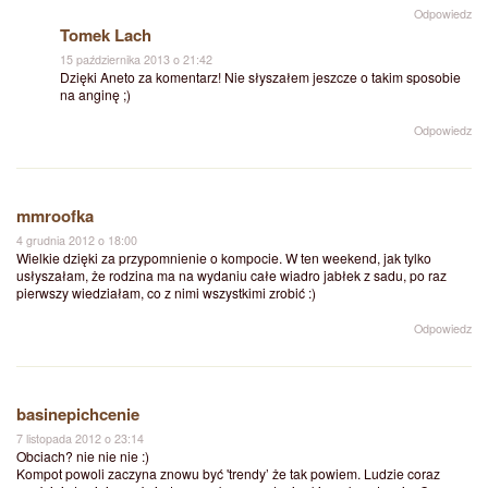
Odpowiedz
Tomek Lach
15 października 2013 o 21:42
Dzięki Aneto za komentarz! Nie słyszałem jeszcze o takim sposobie
na anginę ;)
Odpowiedz
mmroofka
4 grudnia 2012 o 18:00
Wielkie dzięki za przypomnienie o kompocie. W ten weekend, jak tylko
usłyszałam, że rodzina ma na wydaniu całe wiadro jabłek z sadu, po raz
pierwszy wiedziałam, co z nimi wszystkimi zrobić :)
Odpowiedz
basinepichcenie
7 listopada 2012 o 23:14
Obciach? nie nie nie :)
Kompot powoli zaczyna znowu być 'trendy’ że tak powiem. Ludzie coraz