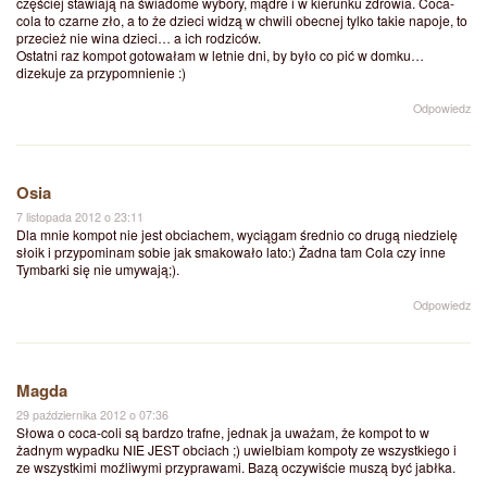
częściej stawiają na świadome wybory, mądre i w kierunku zdrowia. Coca-
cola to czarne zło, a to że dzieci widzą w chwili obecnej tylko takie napoje, to
przecież nie wina dzieci… a ich rodziców.
Ostatni raz kompot gotowałam w letnie dni, by było co pić w domku…
dizekuje za przypomnienie :)
Odpowiedz
Osia
7 listopada 2012 o 23:11
Dla mnie kompot nie jest obciachem, wyciągam średnio co drugą niedzielę
słoik i przypominam sobie jak smakowało lato:) Żadna tam Cola czy inne
Tymbarki się nie umywają;).
Odpowiedz
Magda
29 października 2012 o 07:36
Słowa o coca-coli są bardzo trafne, jednak ja uważam, że kompot to w
żadnym wypadku NIE JEST obciach ;) uwielbiam kompoty ze wszystkiego i
ze wszystkimi moźliwymi przyprawami. Bazą oczywiście muszą być jabłka.