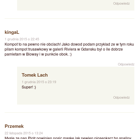
Odpowiedz
kingaL
1 grudnia 2015 o 22:45
Kompot to na pewno nie obciach! Jako dowod podam przyklad ze w tym roku
pilam kompot trusawkowy w galerii Riviera w Gdansku byl o ile dobrze
pamietam w Bioway i w punkcie obok. :)
Odpowiedz
Tomek Lach
1 grudnia 2015 o 23:19
Super! :)
Odpowiedz
Przemek
22 listopada 2015 o 13:24
Mysle ze nan Piotr powinien nosic maske jak pewien piosenkarz bo spaliny