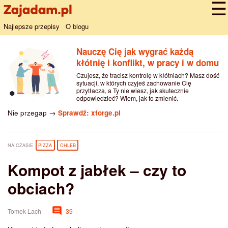
Najlepsze przepisy
O blogu
Nauczę Cię jak wygrać każdą
kłótnię i konflikt, w pracy i w domu
Czujesz, że tracisz kontrolę w kłótniach? Masz dość
sytuacji, w których czyjeś zachowanie Cię
przytłacza, a Ty nie wiesz, jak skutecznie
odpowiedzieć? Wiem, jak to zmienić.
Nie przegap →
Sprawdź: xforge.pl
NA CZASIE
PIZZA
CHLEB
Kompot z jabłek – czy to
obciach?
Tomek Lach
39