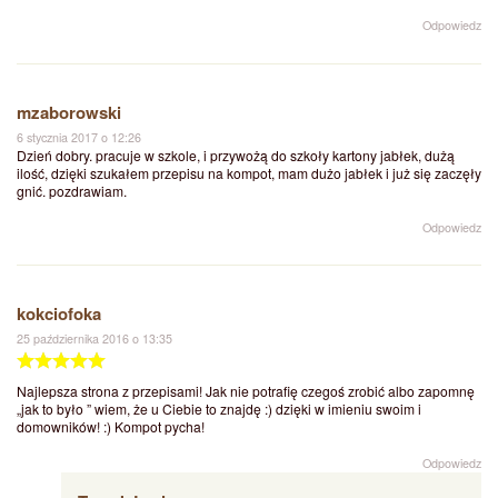
Odpowiedz
mzaborowski
6 stycznia 2017 o 12:26
Dzień dobry. pracuje w szkole, i przywożą do szkoły kartony jabłek, dużą
ilość, dzięki szukałem przepisu na kompot, mam dużo jabłek i już się zaczęły
gnić. pozdrawiam.
Odpowiedz
kokciofoka
25 października 2016 o 13:35
Najlepsza strona z przepisami! Jak nie potrafię czegoś zrobić albo zapomnę
„jak to było ” wiem, że u Ciebie to znajdę :) dzięki w imieniu swoim i
domowników! :) Kompot pycha!
Odpowiedz