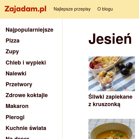
Najlepsze przepisy
O blogu
Najpopularniejsze
Jesień
Pizza
Zupy
Chleb i wypieki
Nalewki
Przetwory
Zdrowe koktajle
Śliwki zapiekane
z kruszonką
Makaron
Pierogi
Kuchnie świata
Na deser