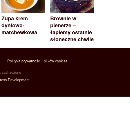
Zupa krem
Brownie w
dyniowo-
plenerze –
marchewkowa
łapiemy ostatnie
słoneczne chwile
Polityka prywatności i plików cookies
a zastrzeżone
ress Development