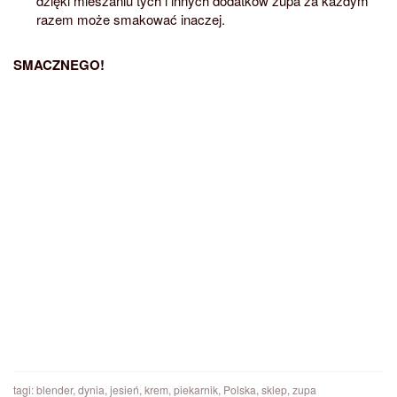
dzięki mieszaniu tych i innych dodatków zupa za każdym
razem może smakować inaczej.
SMACZNEGO!
tagi:
blender
,
dynia
,
jesień
,
krem
,
piekarnik
,
Polska
,
sklep
,
zupa