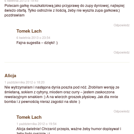
6 kwietnia 2013 o 19:45
Polecam gałkę muszkatołową jako przyprawę do zupy dyniowej, najlepiej
świeżo otartą. Tylko ostrożnie z ilością, żeby nie wyszła zupa gałkowa;)
pozdrawiam
Odpowiedz
Tomek Lach
6 kwietnia 2013 o 23:54
Fajna sugestia – dzięki! :)
Odpowiedz
Alicja
1 października 2012 o 18:20
Nie wytrzymałam i następna dynia poszła pod nóż. Zrobiłam wersję ze
śmietaną, sokiem z cytryny, miodem oraz curry – jestem zaskoczona
rewelacyjnym smakiem :) A na wierzch groszek ptysiowy. Jak dla mnie
bomba i z pewnością nieraz zagości na stole :)
Odpowiedz
Tomek Lach
1 października 2012 o 19:54
Alicja świetnie! Chrzanić przepis, ważne żeby humor dopisywał i
żeby było pysznie ;-)