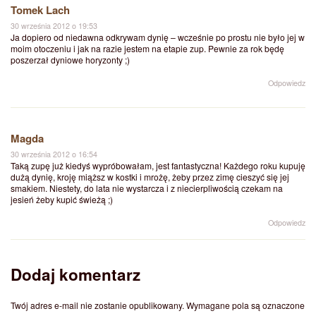
Tomek Lach
30 września 2012 o 19:53
Ja dopiero od niedawna odkrywam dynię – wcześnie po prostu nie było jej w
moim otoczeniu i jak na razie jestem na etapie zup. Pewnie za rok będę
poszerzał dyniowe horyzonty ;)
Odpowiedz
Magda
30 września 2012 o 16:54
Taką zupę już kiedyś wypróbowałam, jest fantastyczna! Każdego roku kupuję
dużą dynię, kroję miąższ w kostki i mrożę, żeby przez zimę cieszyć się jej
smakiem. Niestety, do lata nie wystarcza i z niecierpliwością czekam na
jesień żeby kupić świeżą ;)
Odpowiedz
Dodaj komentarz
Twój adres e-mail nie zostanie opublikowany.
Wymagane pola są oznaczone