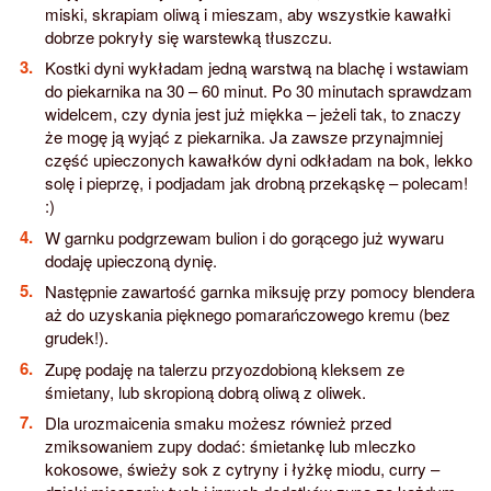
miski, skrapiam oliwą i mieszam, aby wszystkie kawałki
dobrze pokryły się warstewką tłuszczu.
Kostki dyni wykładam jedną warstwą na blachę i wstawiam
do piekarnika na 30 – 60 minut. Po 30 minutach sprawdzam
widelcem, czy dynia jest już miękka – jeżeli tak, to znaczy
że mogę ją wyjąć z piekarnika. Ja zawsze przynajmniej
część upieczonych kawałków dyni odkładam na bok, lekko
solę i pieprzę, i podjadam jak drobną przekąskę – polecam!
:)
W garnku podgrzewam bulion i do gorącego już wywaru
dodaję upieczoną dynię.
Następnie zawartość garnka miksuję przy pomocy blendera
aż do uzyskania pięknego pomarańczowego kremu (bez
grudek!).
Zupę podaję na talerzu przyozdobioną kleksem ze
śmietany, lub skropioną dobrą oliwą z oliwek.
Dla urozmaicenia smaku możesz również przed
zmiksowaniem zupy dodać: śmietankę lub mleczko
kokosowe, świeży sok z cytryny i łyżkę miodu, curry –