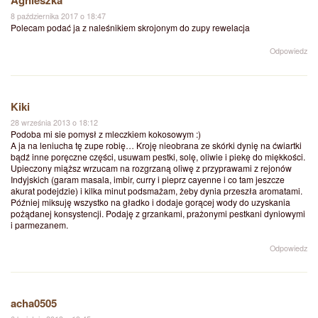
8 października 2017 o 18:47
Polecam podać ja z naleśnikiem skrojonym do zupy rewelacja
Odpowiedz
Kiki
28 września 2013 o 18:12
Podoba mi sie pomysł z mleczkiem kokosowym :)
A ja na leniucha tę zupe robię… Kroję nieobrana ze skórki dynię na ćwiartki
bądź inne poręczne części, usuwam pestki, solę, oliwie i piekę do miękkości.
Upieczony miąższ wrzucam na rozgrzaną oliwę z przyprawami z rejonów
Indyjskich (garam masala, imbir, curry i pieprz cayenne i co tam jeszcze
akurat podejdzie) i kilka minut podsmażam, żeby dynia przeszła aromatami.
Później miksuję wszystko na gładko i dodaje gorącej wody do uzyskania
pożądanej konsystencji. Podaję z grzankami, prażonymi pestkani dyniowymi
i parmezanem.
Odpowiedz
acha0505