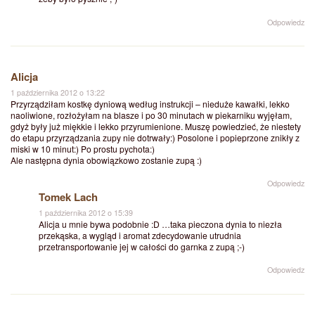
Odpowiedz
Alicja
1 października 2012 o 13:22
Przyrządziłam kostkę dyniową według instrukcji – nieduże kawałki, lekko
naoliwione, rozłożyłam na blasze i po 30 minutach w piekarniku wyjęłam,
gdyż były już miękkie i lekko przyrumienione. Muszę powiedzieć, że niestety
do etapu przyrządzania zupy nie dotrwały:) Posolone i popieprzone znikły z
miski w 10 minut:) Po prostu pychota:)
Ale następna dynia obowiązkowo zostanie zupą :)
Odpowiedz
Tomek Lach
1 października 2012 o 15:39
Alicja u mnie bywa podobnie :D …taka pieczona dynia to niezła
przekąska, a wygląd i aromat zdecydowanie utrudnia
przetransportowanie jej w całości do garnka z zupą ;-)
Odpowiedz