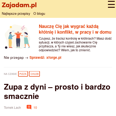
Najlepsze przepisy
O blogu
Nauczę Cię jak wygrać każdą
kłótnię i konflikt, w pracy i w domu
Czujesz, że tracisz kontrolę w kłótniach? Masz dość
sytuacji, w których czyjeś zachowanie Cię
przytłacza, a Ty nie wiesz, jak skutecznie
odpowiedzieć? Wiem, jak to zmienić.
Nie przegap →
Sprawdź: xforge.pl
NA CZASIE
PIZZA
CHLEB
Zupa z dyni – prosto i bardzo
smacznie
Tomek Lach
10