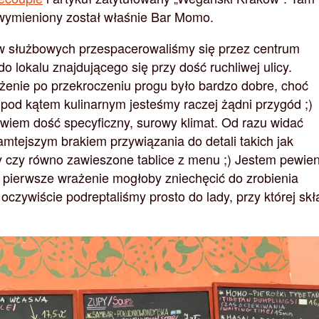
wymieniony został właśnie Bar Momo.
aw służbowych przespacerowaliśmy się przez centrum
do lokalu znajdującego się przy dość ruchliwej ulicy.
enie po przekroczeniu progu było bardzo dobre, choć
 pod kątem kulinarnym jesteśmy raczej żądni przygód ;)
iem dość specyficzny, surowy klimat. Od razu widać
 tamtejszym brakiem przywiązania do detali takich jak
 czy równo zawieszone tablice z menu ;) Jestem pewien
o pierwsze wrażenie mogłoby zniechęcić do zrobienia
oczywiście podreptaliśmy prosto do lady, przy której sk