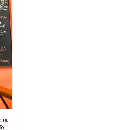
ami.
To