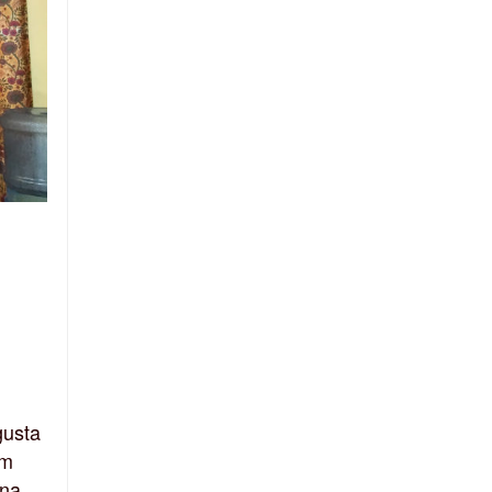
gusta
em
 na