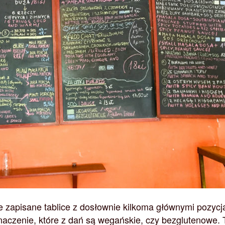
e zapisane tablice z dosłownie kilkoma głównymi pozycj
znaczenie, które z dań są wegańskie, czy bezglutenowe. 