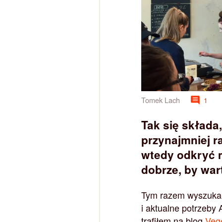
Tomek Lach
1
Tak się składa
przynajmniej r
wtedy odkryć m
dobrze, by war
Tym razem wyszukał
i aktualne potrzeby 
trafiłem na blog
Veg