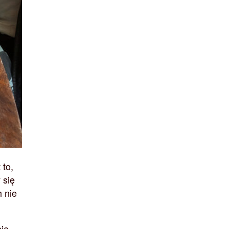
 to,
 się
h nie
pie