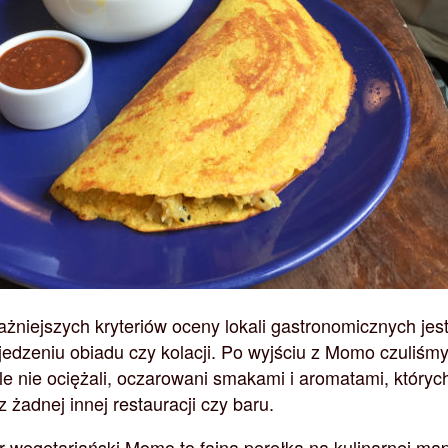
żniejszych kryteriów oceny lokali gastronomicznych jest
jedzeniu obiadu czy kolacji. Po wyjściu z Momo czuliśmy
le nie ociężali, oczarowani smakami i aromatami, któryc
żadnej innej restauracji czy baru.
wegetariański Momo to fajna perełka na kulinarnej ma