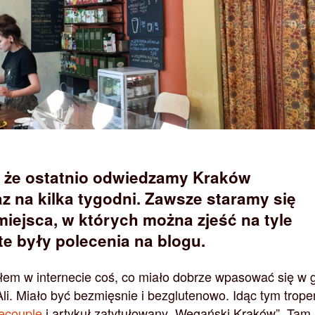
, że ostatnio odwiedzamy Kraków
az na kilka tygodni. Zawsze staramy się
iejsca, w których można zjeść na tyle
te były polecenia na blogu.
em w internecie coś, co miało dobrze wpasować się w 
Ali. Miało być bezmięsnie i bezglutenowo. Idąc tym trop
ecouple
i artykuł zatytułowany „Wegański Kraków”. Tam