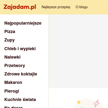
Najlepsze przepisy
O blogu
Najpopularniejsze
Pizza
Zupy
Chleb i wypieki
Nalewki
Przetwory
Zdrowe koktajle
Makaron
Pierogi
Kuchnie świata
Na deser