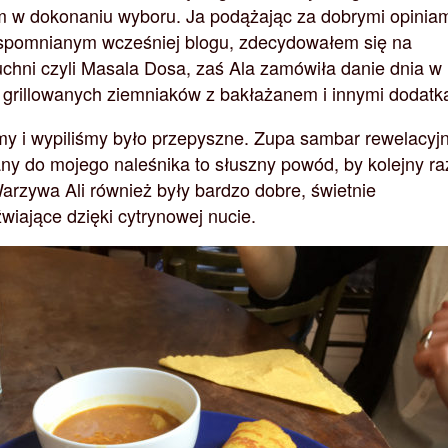
 w dokonaniu wyboru. Ja podążając za dobrymi opinia
spomnianym wcześniej blogu, zdecydowałem się na
uchni czyli Masala Dosa, zaś Ala zamówiła danie dnia w
 grillowanych ziemniaków z bakłażanem i innymi dodatk
my i wypiliśmy było przepyszne. Zupa sambar rewelacyj
y do mojego naleśnika to słuszny powód, by kolejny ra
rzywa Ali również były bardzo dobre, świetnie
wiające dzięki cytrynowej nucie.