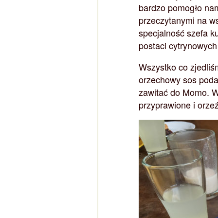
bardzo pomogło nam
przeczytanymi na w
specjalność szefa k
postaci cytrynowych
Wszystko co zjedliś
orzechowy sos podan
zawitać do Momo. Wa
przyprawione i orzeź