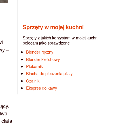
Sprzęty w mojej kuchni
Sprzęty z jakich korzystam w mojej kuchni i
i.
polecam jako sprawdzone
wy –
Blender ręczny
Blender kielichowy
Piekarnik
Blacha do pieczenia pizzy
Czajnik
Ekspres do kawy
i
zący.
 dwa
 ciała