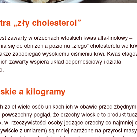
ra „zły cholesterol”
est zawarty w orzechach włoskich kwas alfa-linolowy –
ia się do obniżenia poziomu „złego” cholesterolu we krw
akże zapobiegać wysokiemu ciśnieniu krwi. Kwas elago
nich zawarty wspiera układ odpornościowy i działa
o.
skie a kilogramy
h zalet wiele osób unikach ich w obawie przed zbędnym
je powszechny pogląd, że orzechy włoskie to produkt tuc
o, w rzeczywistości osoby jedzące orzechy co najmniej
zywiście z umiarem) są mniej narażone na przyrost masy