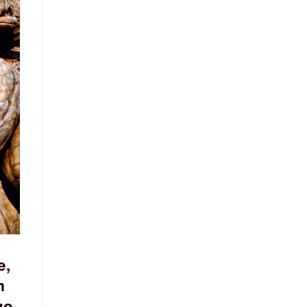
e,
m
go