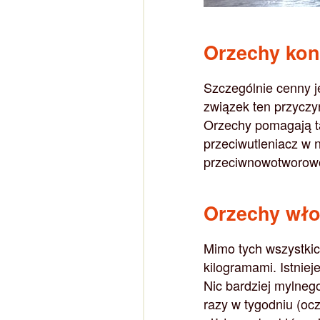
Orzechy kont
Szczególnie cenny j
związek ten przyczyn
Orzechy pomagają t
przeciwutleniacz w 
przeciwnowotworow
Orzechy wło
Mimo tych wszystkic
kilogramami. Istnie
Nic bardziej mylneg
razy w tygodniu (oc