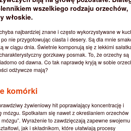
wolennikiem wszelkiego rodzaju orzechów,
y włoskie.
chyba najbardziej znane i często wykorzystywane w kuc
 po nie przygotowując ciasta i desery. Są dla mnie smak
ą w ciągu dnia. Świetnie komponują się z lekkimi sałatk
charakterystyczny gorzkawy posmak. To, że orzechy są
iadomo od dawna. Co tak naprawdę kryją w sobie orzec
tości odżywcze mają?
e komórki
prawdziwy żywieniowy hit poprawiający koncentrację i
 mózgu. Spotkałam się nawet z określaniem orzechów
ą mózgu”. Wyrażenie to zawdzięczają zapewne swojemu
ałtowi, jak i składnikom, które ułatwiają procesy