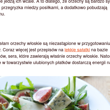
nie jedzą ich wcale. A to dlatego, że orzechy są bardzo s
o przegryzka miedzy posiłkami, a dodatkowo pobudzają
mu.
ałam orzechy włoskie są niezastąpione w przygotowani
w. Coraz więcej jest przepisów na
lekkie sałatki
na bazie
ów, sera, które zawierają właśnie orzechy włoskie. Nat
 w towarzystwie ulubionych płatków dostarczą energii n