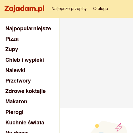
Najlepsze przepisy
O blogu
Najpopularniejsze
Pizza
Zupy
Chleb i wypieki
Nalewki
Przetwory
Zdrowe koktajle
Makaron
Pierogi
Kuchnie świata
Na deser