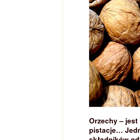
Orzechy – jest
pistacje… Jed
składników od