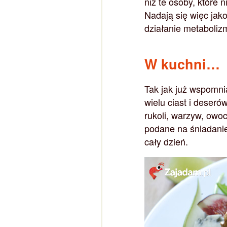
niż te osoby, które 
Nadają się więc jak
działanie metaboliz
W kuchni…
Tak jak już wspomni
wielu ciast i deseró
rukoli, warzyw, owoc
podane na śniadanie
cały dzień.