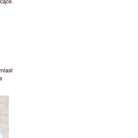
ycące.
u
omiast
a