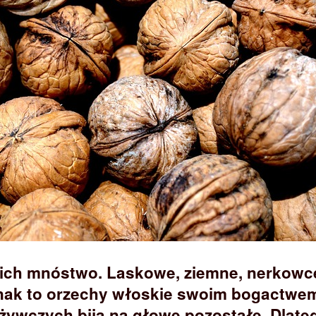
 ich mnóstwo. Laskowe, ziemne, nerkowc
nak to orzechy włoskie swoim bogactwe
żywczych biją na głowę pozostałe. Dlate