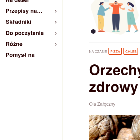
Przepisy na…
Składniki
Do poczytania
Różne
NA CZASIE
PIZZA
CHLEB
Pomysł na
Orzechy
zdrowy
Ola Załęczny