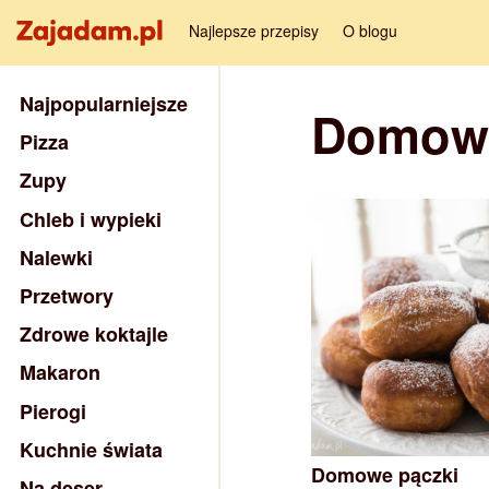
Najlepsze przepisy
O blogu
Najpopularniejsze
Domowe
Pizza
Zupy
Chleb i wypieki
Nalewki
Przetwory
Zdrowe koktajle
Makaron
Pierogi
Kuchnie świata
Domowe pączki
Na deser