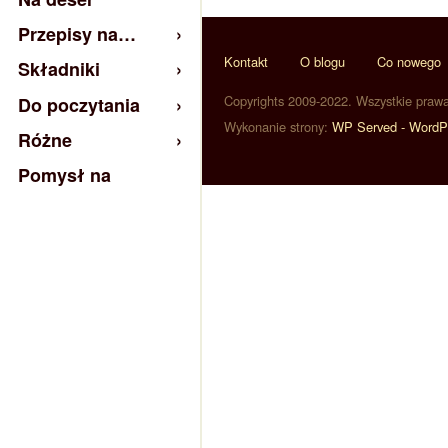
Przepisy na…
Kontakt
O blogu
Co nowego
Składniki
Copyrights 2009-2022. Wszystkie praw
Do poczytania
Wykonanie strony:
WP Served - WordP
Różne
Pomysł na