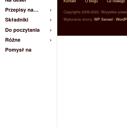
Kontakt
O blogu
Co nowego
Przepisy na…
Copyrights 2009-2022. Wszystkie praw
Składniki
Wykonanie strony:
WP Served - WordP
Do poczytania
Różne
Pomysł na