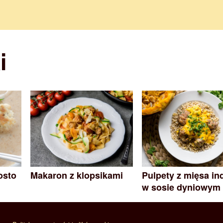
i
osto
Makaron z klopsikami
Pulpety z mięsa in
w sosie dyniowym