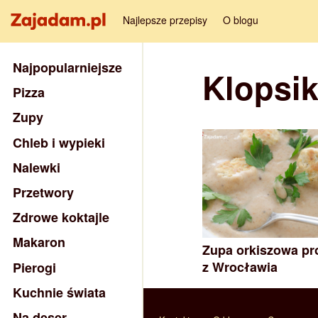
Najlepsze przepisy
O blogu
Najpopularniejsze
Klopsik
Pizza
Zupy
Chleb i wypieki
Nalewki
Przetwory
Zdrowe koktajle
Makaron
Zupa orkiszowa pr
z Wrocławia
Pierogi
Kuchnie świata
Na deser