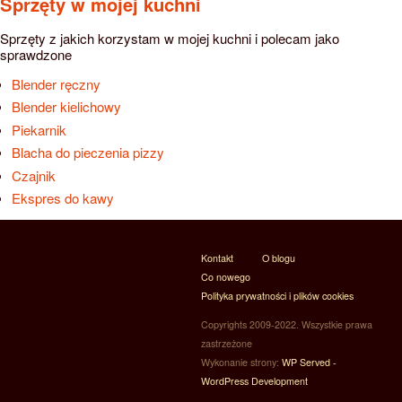
Sprzęty w mojej kuchni
Sprzęty z jakich korzystam w mojej kuchni i polecam jako
sprawdzone
Blender ręczny
Blender kielichowy
Piekarnik
Blacha do pieczenia pizzy
Czajnik
Ekspres do kawy
Kontakt
O blogu
Co nowego
Polityka prywatności i plików cookies
Copyrights 2009-2022. Wszystkie prawa
zastrzeżone
Wykonanie strony:
WP Served -
WordPress Development