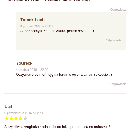
Odpowiedz
Tomek Lach
3 grudnia 2016 o 22:28
Super pomysł z khaki! Akurat pełnia sezonu :D
Odpowiedz
Youreck
4 grudnia 2016 o 22:20
Oczywiście poinformuję na forum o ewentualnym sukcesie :-)
Odpowiedz
Elal
9 października 2016 o 22:41
A czy śliwka węgierka nadaje się do takiego przepisu na nalewkę ?