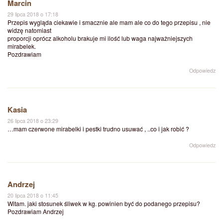
Marcin
29 lipca 2018 o 17:18
Przepis wygląda ciekawie i smacznie ale mam ale co do tego przepisu , nie
widzę natomiast
proporcji oprócz alkoholu brakuje mi ilość lub waga najważniejszych
mirabelek.
Pozdrawiam
Odpowiedz
Kasia
26 lipca 2018 o 23:29
…mam czerwone mirabelki i pestki trudno usuwać , ..co i jak robić ?
Odpowiedz
Andrzej
20 lipca 2018 o 11:45
Witam. jaki stosunek śliwek w kg. powinien być do podanego przepisu?
Pozdrawiam Andrzej