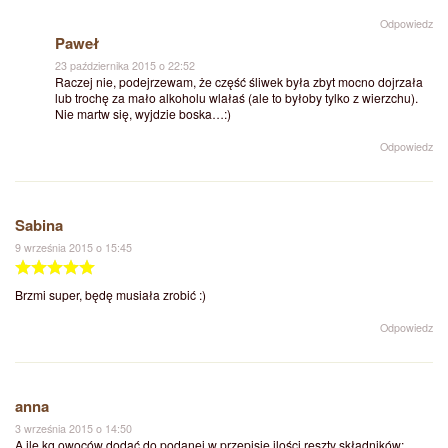
Odpowiedz
Paweł
23 października 2015 o 22:52
Raczej nie, podejrzewam, że część śliwek była zbyt mocno dojrzała
lub trochę za mało alkoholu wlałaś (ale to byłoby tylko z wierzchu).
Nie martw się, wyjdzie boska…:)
Odpowiedz
Sabina
9 września 2015 o 15:45
Brzmi super, będę musiała zrobić :)
Odpowiedz
anna
3 września 2015 o 14:50
A ile kg owoców dodać do podanej w przepisie ilości reszty składników: