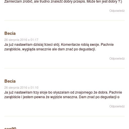
Zamierzam zrobić, ale trudno znaleźć dobry przepis. Może ten jest dobry ?:)
Odpowiedz
Becia
26 sierpnia 2016 o 01:17
Ja już nastawiłam dzisiaj trzeci słój. Komentarze robią swoje. Pachnie
zarąbiście, wygląda smacznie ale dam znać po degustacji.
Odpowiedz
Becia
26 sierpnia 2016 o 01:10
Ja już nastawiłam trzy słoje bo słyszałam od znajomego że dobra. Pachnie
zarąbiście i jestem pewna że wyjdzie smaczna. Dam znać po degustacji☺
Odpowiedz
san90