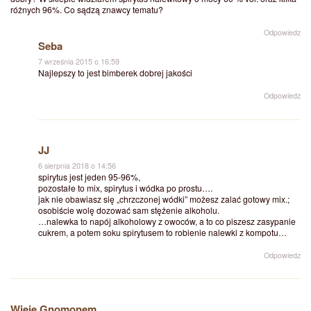
różnych 96%. Co sądzą znawcy tematu?
Odpowiedz
Seba
7 września 2015 o 16:59
Najlepszy to jest bimberek dobrej jakości
Odpowiedz
JJ
6 sierpnia 2018 o 14:56
spirytus jest jeden 95-96%,
pozostałe to mix, spirytus i wódka po prostu….
jak nie obawiasz się „chrzczonej wódki” możesz zalać gotowy mix.;
osobiście wolę dozować sam stężenie alkoholu.
…nalewka to napój alkoholowy z owoców, a to co piszesz zasypanie
cukrem, a potem soku spirytusem to robienie nalewki z kompotu…
Odpowiedz
Wieje Gnomonem