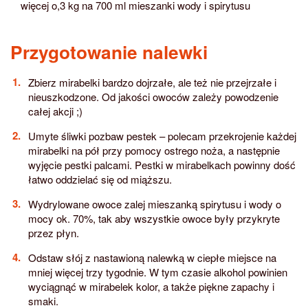
więcej o,3 kg na 700 ml mieszanki wody i spirytusu
Przygotowanie nalewki
Zbierz mirabelki bardzo dojrzałe, ale też nie przejrzałe i
nieuszkodzone. Od jakości owoców zależy powodzenie
całej akcji ;)
Umyte śliwki pozbaw pestek – polecam przekrojenie każdej
mirabelki na pół przy pomocy ostrego noża, a następnie
wyjęcie pestki palcami. Pestki w mirabelkach powinny dość
łatwo oddzielać się od miąższu.
Wydrylowane owoce zalej mieszanką spirytusu i wody o
mocy ok. 70%, tak aby wszystkie owoce były przykryte
przez płyn.
Odstaw słój z nastawioną nalewką w ciepłe miejsce na
mniej więcej trzy tygodnie. W tym czasie alkohol powinien
wyciągnąć w mirabelek kolor, a także piękne zapachy i
smaki.