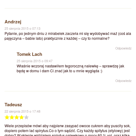
Andrzej
25 sierpnia 2015 o 07:13
Pytanie, po jednym dniu z mirabelek zaczeła mi się wydobywać maź (coś ala
pajęczyna – babie lato) praktycznie z każdej – czy to normalne?
Odpowiedz
Tomek Lach
25 sierpnia 2015 o 09:47
Właśnie wczoraj nastawiłem tegoroczną nalewkę – sprawdzę jak
będę w domu i dam Ci znać jak to u mnie wygląda :)
Odpowiedz
Tadeusz
22 sierpnia 2015 o 17:48
Wiele przepisów mówi aby najpierw zasypać owoce cukrem aby pusciły sok,
dopiero potem lać spirytus.Co o tym sądzić. Czy każdy spitytus (etylowy) jest
dobry? W sklepie widziałem spirytus nalewkowy o mocy 60 % vol. oraz kilka