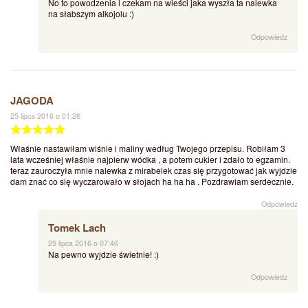
No to powodzenia i czekam na wieści jaka wyszła ta nalewka
na słabszym alkojolu :)
Odpowiedz
JAGODA
25 lipca 2016 o 01:26
Właśnie nastawiłam wiśnie i maliny według Twojego przepisu. Robiłam 3
lata wcześniej właśnie najpierw wódka , a potem cukier i zdało to egzamin.
teraz zauroczyła mnie nalewka z mirabelek czas się przygotować jak wyjdzie
dam znać co się wyczarowało w słojach ha ha ha . Pozdrawiam serdecznie.
Odpowiedz
Tomek Lach
25 lipca 2016 o 07:46
Na pewno wyjdzie świetnie! :)
Odpowiedz