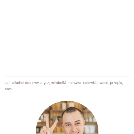
tagi:
alkohol domowy
,
ałycz
,
mirabelki
,
nalewka
,
nalewki
,
owoce
,
przepis
,
śliwki