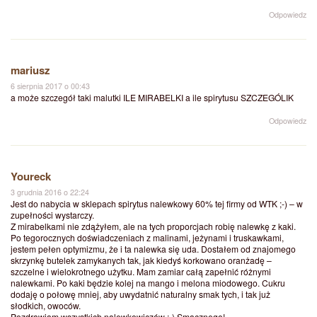
Odpowiedz
mariusz
6 sierpnia 2017 o 00:43
a może szczegół taki malutki ILE MIRABELKI a ile spirytusu SZCZEGÓLIK
Odpowiedz
Youreck
3 grudnia 2016 o 22:24
Jest do nabycia w sklepach spirytus nalewkowy 60% tej firmy od WTK ;-) – w
zupełności wystarczy.
Z mirabelkami nie zdążyłem, ale na tych proporcjach robię nalewkę z kaki.
Po tegorocznych doświadczeniach z malinami, jeżynami i truskawkami,
jestem pełen optymizmu, że i ta nalewka się uda. Dostałem od znajomego
skrzynkę butelek zamykanych tak, jak kiedyś korkowano oranżadę –
szczelne i wielokrotnego użytku. Mam zamiar całą zapełnić różnymi
nalewkami. Po kaki będzie kolej na mango i melona miodowego. Cukru
dodaję o połowę mniej, aby uwydatnić naturalny smak tych, i tak już
słodkich, owoców.
Pozdrawiam wszystkich nalewkowiczów :-) Smacznego!