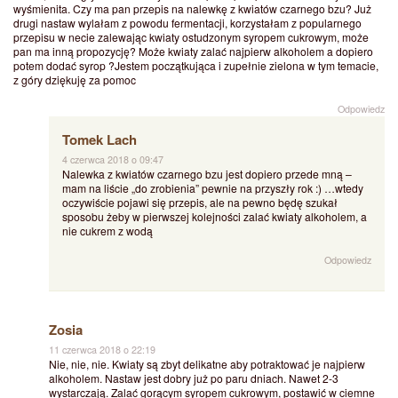
wyśmienita. Czy ma pan przepis na nalewkę z kwiatów czarnego bzu? Już
drugi nastaw wylałam z powodu fermentacji, korzystałam z popularnego
przepisu w necie zalewając kwiaty ostudzonym syropem cukrowym, może
pan ma inną propozycję? Może kwiaty zalać najpierw alkoholem a dopiero
potem dodać syrop ?Jestem początkująca i zupełnie zielona w tym temacie,
z góry dziękuję za pomoc
Odpowiedz
Tomek Lach
4 czerwca 2018 o 09:47
Nalewka z kwiatów czarnego bzu jest dopiero przede mną –
mam na liście „do zrobienia” pewnie na przyszły rok :) …wtedy
oczywiście pojawi się przepis, ale na pewno będę szukał
sposobu żeby w pierwszej kolejności zalać kwiaty alkoholem, a
nie cukrem z wodą
Odpowiedz
Zosia
11 czerwca 2018 o 22:19
Nie, nie, nie. Kwiaty są zbyt delikatne aby potraktować je najpierw
alkoholem. Nastaw jest dobry już po paru dniach. Nawet 2-3
wystarczają. Zalać gorącym syropem cukrowym, postawić w ciemne