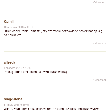
Odpowiedz
Kamil
10 czerwca 2018 o 16:49
Dzień dobry Panie Tomaszu, czy czereśnie pozbawione pestek nadają się
na nalewkę?
Odpowiedz
alfreda
4 czerwca 2018 o 10:47
Proszę podać przepis na nalewkę truskawkową
Odpowiedz
Magdalena
31 maja 2018 o 19:04
Witam, w ubiegłym roku skorzystałam z pana przepisu i nalewka wyszła