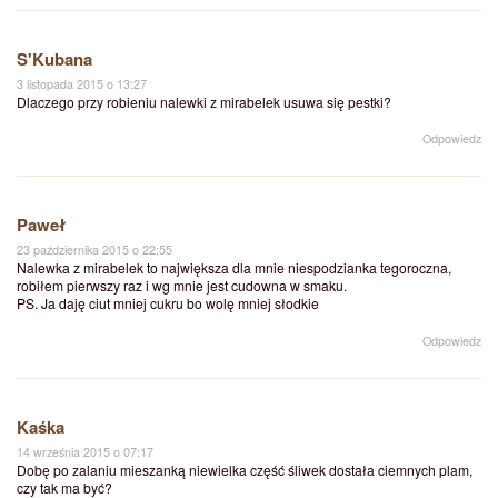
S'Kubana
3 listopada 2015 o 13:27
Dlaczego przy robieniu nalewki z mirabelek usuwa się pestki?
Odpowiedz
Paweł
23 października 2015 o 22:55
Nalewka z mirabelek to największa dla mnie niespodzianka tegoroczna,
robiłem pierwszy raz i wg mnie jest cudowna w smaku.
PS. Ja daję ciut mniej cukru bo wolę mniej słodkie
Odpowiedz
Kaśka
14 września 2015 o 07:17
Dobę po zalaniu mieszanką niewielka część śliwek dostała ciemnych plam,
czy tak ma być?