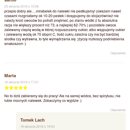
23 sierpnia 2016 o 15:58
przepis dobry ale….mirabelek do nalewki nie pestkujemy! (owszem nawet
czasami rozgniatamy ok 10-20 pestek i dosypujemy do słoja)również nie
należy kroić owoców bo potrafi zmętnieć, po zlaniu wódki (i tu absolutna
racja nie większy procent niż 73, a najlepiej 62-70% ) pozostałe owoce
zalewamy ciepłą wodą w której rozpuszczamy cukier, albo wsypujemy cukier
i zalewamy wodą ok 70 stopni C, ilość cukru zależna czy ma być bardziej
słodka czy wytrawna, to tyle wymądrzania się :)życzę rozkoszy podniebienia
smakoszom :)
Odpowiedz
Marta
16 sierpnia 2016 o 17:21
No to dziś zabieramy się do pracy! Ale na samej wódce, bez spirytusu, nie
lubie mocnych nalewek. Zobaczymy co wyjdzie :)
Odpowiedz
Tomek Lach
16 sierpnia 2016 o 19:03