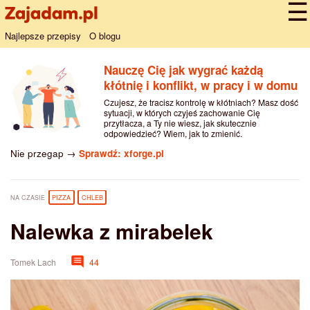
Najlepsze przepisy
O blogu
Nauczę Cię jak wygrać każdą
kłótnię i konflikt, w pracy i w domu
Czujesz, że tracisz kontrolę w kłótniach? Masz dość
sytuacji, w których czyjeś zachowanie Cię
przytłacza, a Ty nie wiesz, jak skutecznie
odpowiedzieć? Wiem, jak to zmienić.
Nie przegap →
Sprawdź: xforge.pl
NA CZASIE
PIZZA
CHLEB
Nalewka z mirabelek
Tomek Lach
44