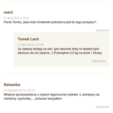
marti
21 lipca 2016 o 15:01
Panie Tomku, jaka ilość mirabelek potrzebna jest do tego przepisu?.
Odpowiedz
Tomek Lach
21 lipca 2016 o 20:58
Ja zawszę dodaję na oko, tyle owoców żeby mi wystarczyło
alkoholu do ich zalania ;-) Przeciętnie 0,5 kg na słoik 1 litrowy
Odpowiedz
Natashka
23 listopada 2015 o 00:14
Właśnie sprobowalismy z mężem tegorocznej nalewki ☺ pierwszy raz
robiliśmy i pychotka…. polecam wszystkim
Odpowiedz