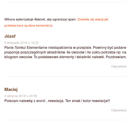
Witryna wykorzystuje Akismet, aby ograniczyć spam.
Dowiedz się więcej jak
przetwarzane są dane komentarzy
.
Józef
5 listopada 2018 o 16:23
Panie Tomku! Elementarne niedopatrzenia w przepisie. Powinny być podane
proporcje poszczególnych składników. Ile owoców i ile cukru potrzeba np: na
kilogram owoców. To podstawowe elementy i składniki nalewki. Pozdrawiam.
Odpowiedz
Maciej
4 sierpnia 2018 o 20:56
Polecam nalewkę z aronii , rewelacja. Ten smak i kolor rewelacja!!!
Odpowiedz