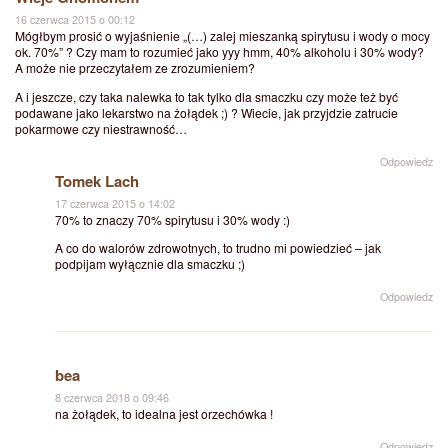
16 czerwca 2015 o 00:12
Mógłbym prosić o wyjaśnienie „(…) zalej mieszanką spirytusu i wody o mocy
ok. 70%” ? Czy mam to rozumieć jako yyy hmm, 40% alkoholu i 30% wody?
A może nie przeczytałem ze zrozumieniem?
A i jeszcze, czy taka nalewka to tak tylko dla smaczku czy może też być
podawane jako lekarstwo na żołądek ;) ? Wiecie, jak przyjdzie zatrucie
pokarmowe czy niestrawność…
Odpowiedz
Tomek Lach
17 czerwca 2015 o 14:02
70% to znaczy 70% spirytusu i 30% wody :)
A co do walorów zdrowotnych, to trudno mi powiedzieć – jak
podpijam wyłącznie dla smaczku ;)
Odpowiedz
bea
8 czerwca 2018 o 09:46
na żołądek, to idealna jest orzechówka !
Odpowiedz