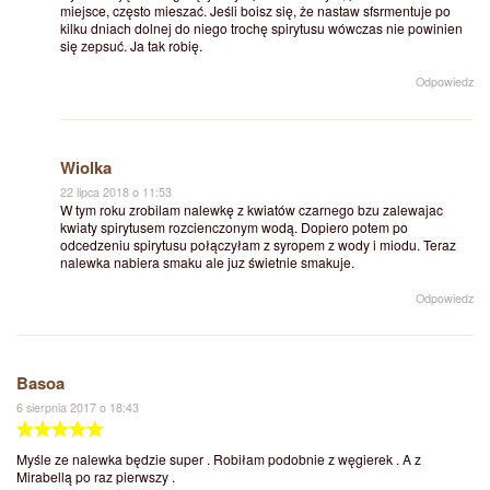
miejsce, często mieszać. Jeśli boisz się, że nastaw sfsrmentuje po
kilku dniach dolnej do niego trochę spirytusu wówczas nie powinien
się zepsuć. Ja tak robię.
Odpowiedz
Wiolka
22 lipca 2018 o 11:53
W tym roku zrobilam nalewkę z kwiatów czarnego bzu zalewajac
kwiaty spirytusem rozcienczonym wodą. Dopiero potem po
odcedzeniu spirytusu połączyłam z syropem z wody i miodu. Teraz
nalewka nabiera smaku ale juz świetnie smakuje.
Odpowiedz
Basoa
6 sierpnia 2017 o 18:43
Myśle ze nalewka będzie super . Robiłam podobnie z węgierek . A z
Mirabellą po raz pierwszy .