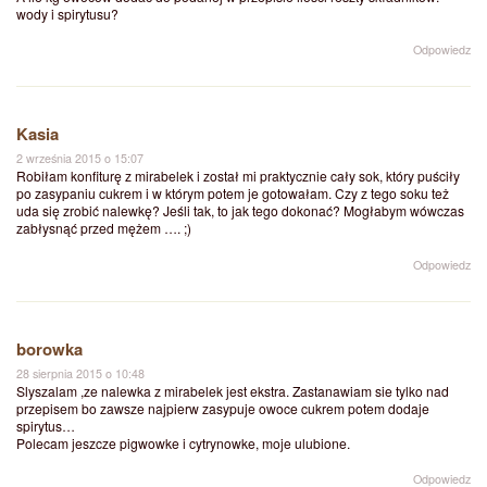
wody i spirytusu?
Odpowiedz
Kasia
2 września 2015 o 15:07
Robiłam konfiturę z mirabelek i został mi praktycznie cały sok, który puściły
po zasypaniu cukrem i w którym potem je gotowałam. Czy z tego soku też
uda się zrobić nalewkę? Jeśli tak, to jak tego dokonać? Mogłabym wówczas
zabłysnąć przed mężem …. ;)
Odpowiedz
borowka
28 sierpnia 2015 o 10:48
Slyszalam ,ze nalewka z mirabelek jest ekstra. Zastanawiam sie tylko nad
przepisem bo zawsze najpierw zasypuje owoce cukrem potem dodaje
spirytus…
Polecam jeszcze pigwowke i cytrynowke, moje ulubione.
Odpowiedz