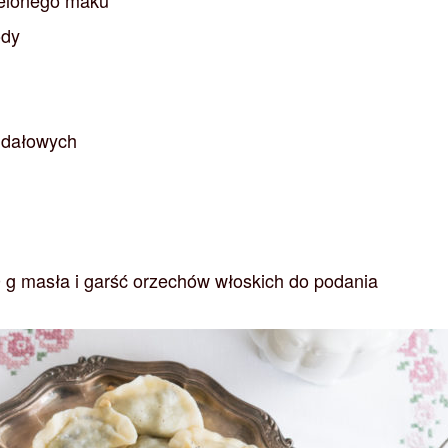
ody
gdałowych
 g masła i garść orzechów włoskich do podania