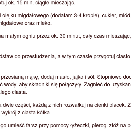
tuj ok. 15 min. ciągle mieszając.
li olejku migdałowego (dodałam 3-4 krople), cukier, miód
 migdałowe oraz mleko.
na małym ogniu przez ok. 30 minut, cały czas mieszając
.
taw do przestudzenia, a w tym czasie przygotuj ciasto
przesianą mąkę, dodaj masło, jajko i sól. Stopniowo do
ć wody, aby składniki się połączyły. Zagnieć do uzyskan
iego ciasta.
a dwie części, każdą z nich rozwałkuj na cienki placek. 
wykrój z ciasta kółka.
o umieść farsz przy pomocy łyżeczki, pierogi złóż na pó