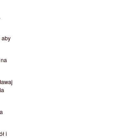
,
, aby
 na
dawaj
ia
Za
ł i