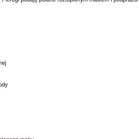
nej
wody
ielonego maku