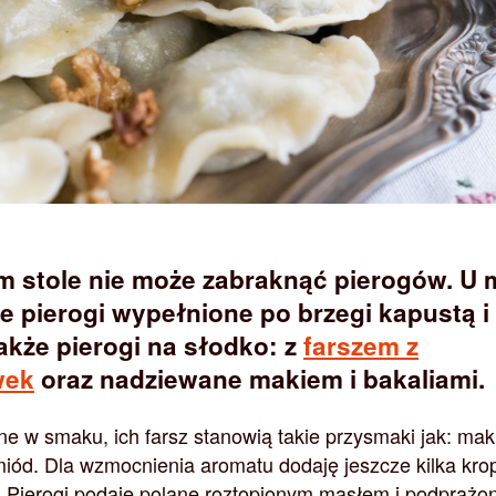
m stole nie może zabraknąć pierogów. U 
ne pierogi wypełnione po brzegi kapustą i
także pierogi na słodko: z
farszem z
wek
oraz nadziewane makiem i bakaliami.
ne w smaku, ich farsz stanowią takie przysmaki jak: mak
 miód. Dla wzmocnienia aromatu dodaję jeszcze kilka kro
 Pierogi podaję polane roztopionym masłem i podprażo