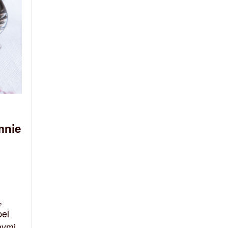
mnie
,
pel
nymi