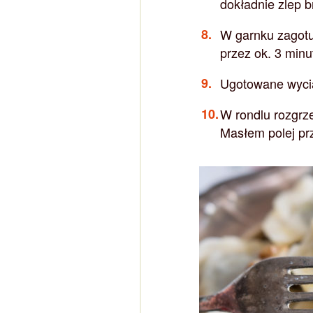
dokładnie zlep b
W garnku zagotuj
przez ok. 3 minu
Ugotowane wycią
W rondlu rozgrze
Masłem polej pr