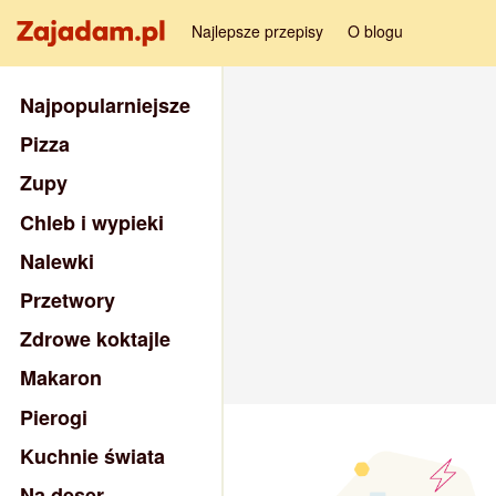
Najlepsze przepisy
O blogu
Najpopularniejsze
Pizza
Zupy
Chleb i wypieki
Nalewki
Przetwory
Zdrowe koktajle
Makaron
Pierogi
Kuchnie świata
Na deser