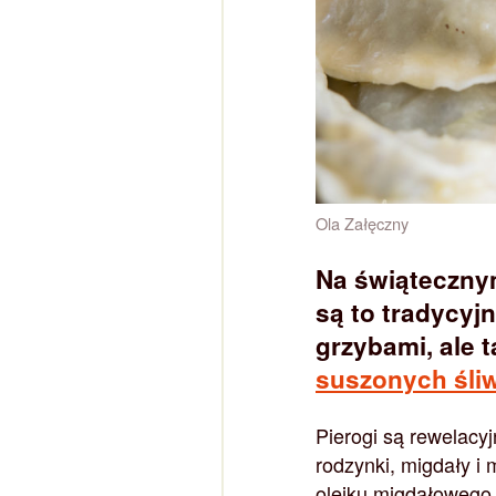
Ola Załęczny
Na świąteczny
są to tradycyj
grzybami, ale 
suszonych śli
Pierogi są rewelacyj
rodzynki, migdały i
olejku migdałowego.