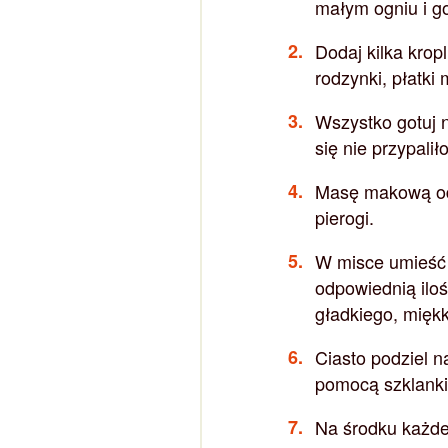
małym ogniu i go
Dodaj kilka krop
rodzynki, płatki
Wszystko gotuj 
się nie przypaliło
Masę makową ods
pierogi.
W misce umieść 
odpowiednią iloś
gładkiego, miękk
Ciasto podziel n
pomocą szklanki 
Na środku każdeg