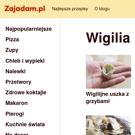
Najlepsze przepisy
O blogu
Najpopularniejsze
Wigilia
Pizza
Zupy
Chleb i wypieki
Nalewki
Przetwory
Zdrowe koktajle
Wigilijne uszka z
grzybami
Makaron
Pierogi
Kuchnie świata
Na deser