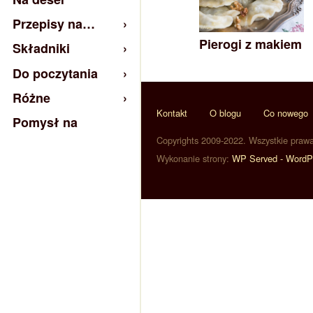
Przepisy na…
Pierogi z makiem
Składniki
Do poczytania
Różne
Kontakt
O blogu
Co nowego
Pomysł na
Copyrights 2009-2022. Wszystkie praw
Wykonanie strony:
WP Served - WordP