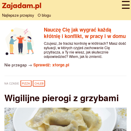
Najlepsze przepisy
O blogu
Nauczę Cię jak wygrać każdą
kłótnię i konflikt, w pracy i w domu
Czujesz, że tracisz kontrolę w kłótniach? Masz dość
sytuacji, w których czyjeś zachowanie Cię
przytłacza, a Ty nie wiesz, jak skutecznie
odpowiedzieć? Wiem, jak to zmienić.
Nie przegap →
Sprawdź: xforge.pl
NA CZASIE
PIZZA
CHLEB
Wigilijne pierogi z grzybami