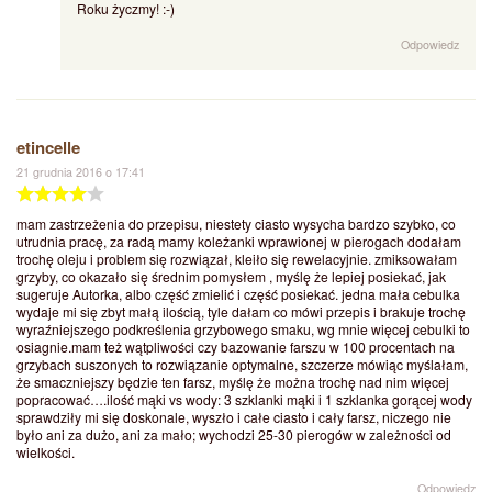
Roku życzmy! :-)
Odpowiedz
etincelle
21 grudnia 2016 o 17:41
mam zastrzeżenia do przepisu, niestety ciasto wysycha bardzo szybko, co
utrudnia pracę, za radą mamy koleżanki wprawionej w pierogach dodałam
trochę oleju i problem się rozwiązał, kleiło się rewelacyjnie. zmiksowałam
grzyby, co okazało się średnim pomysłem , myślę że lepiej posiekać, jak
sugeruje Autorka, albo część zmielić i część posiekać. jedna mała cebulka
wydaje mi się zbyt małą ilością, tyle dałam co mówi przepis i brakuje trochę
wyraźniejszego podkreślenia grzybowego smaku, wg mnie więcej cebulki to
osiagnie.mam też wątpliwości czy bazowanie farszu w 100 procentach na
grzybach suszonych to rozwiązanie optymalne, szczerze mówiąc myślałam,
że smaczniejszy będzie ten farsz, myślę że można trochę nad nim więcej
popracować….ilość mąki vs wody: 3 szklanki mąki i 1 szklanka gorącej wody
sprawdziły mi się doskonale, wyszło i całe ciasto i cały farsz, niczego nie
było ani za dużo, ani za mało; wychodzi 25-30 pierogów w zależności od
wielkości.
Odpowiedz