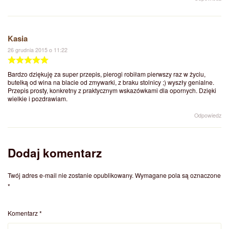
Kasia
26 grudnia 2015 o 11:22
Bardzo dziękuję za super przepis, pierogi robiłam pierwszy raz w życiu,
butelką od wina na blacie od zmywarki, z braku stolnicy ;) wyszły genialne.
Przepis prosty, konkretny z praktycznym wskazówkami dla opornych. Dzięki
wielkie i pozdrawiam.
Odpowiedz
Dodaj komentarz
Twój adres e-mail nie zostanie opublikowany.
Wymagane pola są oznaczone
*
Komentarz
*