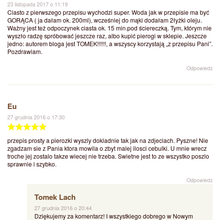
23 listopada 2017 o 11:19
Ciasto z pierwszego przepisu wychodzi super. Woda jak w przepisie ma być
GORĄCA ( ja dałam ok. 200ml), wcześniej do mąki dodałam 2łyżki oleju.
Ważny jest też odpoczynek ciasta ok. 15 min.pod ściereczką. Tym, którym nie
wyszło radzę spróbować jeszcze raz, albo kupić pierogi w sklepie. Jeszcze
jedno: autorem bloga jest TOMEK!!!!!!, a wszyscy korzystają „z przepisu Pani”.
Pozdrawiam.
Odpowiedz
Eu
27 grudnia 2016 o 17:30
przepis prosty a pierozki wyszly dokladnie tak jak na zdjeciach. Pyszne! Nie
zgadzam sie z Pania ktora mowila o zbyt malej ilosci cebulki. U mnie wrecz
troche jej zostalo takze wiecej nie trzeba. Swietne jest to ze wszystko poszlo
sprawnie i szybko.
Odpowiedz
Tomek Lach
27 grudnia 2016 o 20:44
Dziękujemy za komentarz! I wszystkiego dobrego w Nowym