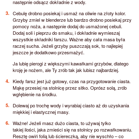
następnie odsącz dokładnie z wody.
Cebulę drobno posiekaj i usmaż na oliwie na złoty kolor.
Grzyby zmiel w blenderze lub bardzo drobno posiekaj przy
pomocy noża, a następnie dodaj do usmażonej cebuli.
Dodaj soli i pieprzu do smaku, i dokładnie wymieszaj
wszystkie składniki farszu. Ważne aby cała masa była
raczej sucha. Jeżeli grzyby puszczają sok, to najlepiej
jeszcze je dodatkowo przesmażyć.
Ja lubię pierogi z większymi kawałkami grzybów, dlatego
kroję je nożem, ale Ty zrób tak jak lubisz najbardziej.
Kiedy farsz jest już gotowy, czas na przygotowanie ciasta.
Mąkę przesiej na stolnicę przez sitko. Oprósz solą, zrób
wgłębienie na środku.
Dolewaj po trochę wody i wyrabiaj ciasto aż do uzyskania
miękkiej i elastycznej masy.
Ważne! Jeżeli masz dużo ciasta, to używaj tylko
takiej ilości, jaka zmieści się na stolnicy po rozwałkowaniu.
Resztę owiń folią lub ściereczką, aby nie wyschło – co