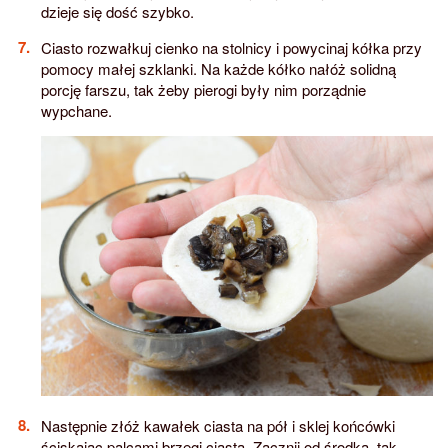
dzieje się dość szybko.
Ciasto rozwałkuj cienko na stolnicy i powycinaj kółka przy
pomocy małej szklanki. Na każde kółko nałóż solidną
porcję farszu, tak żeby pierogi były nim porządnie
wypchane.
Następnie złóż kawałek ciasta na pół i sklej końcówki
ściskając palcami brzegi ciasta. Zacznij od środka, tak