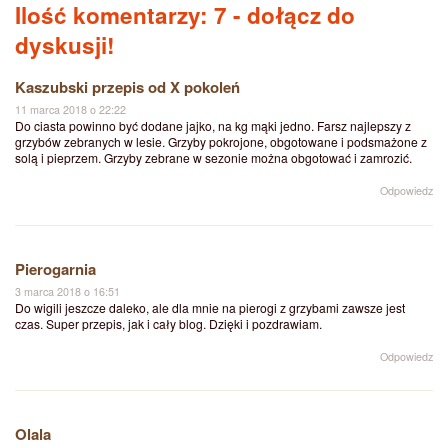
Ilość komentarzy: 7
- dołącz do
dyskusji!
Kaszubski przepis od X pokoleń
11 marca 2018 o 22:22
Do ciasta powinno być dodane jajko, na kg mąki jedno. Farsz najlepszy z
grzybów zebranych w lesie. Grzyby pokrojone, obgotowane i podsmażone z
solą i pieprzem. Grzyby zebrane w sezonie można obgotować i zamrozić.
Odpowiedz
Pierogarnia
3 marca 2018 o 16:51
Do wigili jeszcze daleko, ale dla mnie na pierogi z grzybami zawsze jest
czas. Super przepis, jak i cały blog. Dzięki i pozdrawiam.
Odpowiedz
Olala