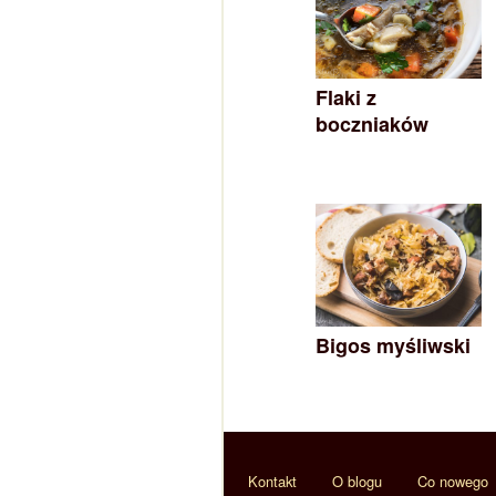
Flaki z
boczniaków
Bigos myśliwski
Kontakt
O blogu
Co nowego