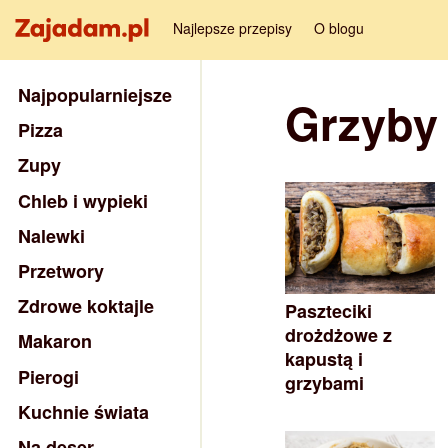
Najlepsze przepisy
O blogu
Najpopularniejsze
Grzyby
Pizza
Zupy
Chleb i wypieki
Nalewki
Przetwory
Zdrowe koktajle
Paszteciki
drożdżowe z
Makaron
kapustą i
Pierogi
grzybami
Kuchnie świata
Na deser