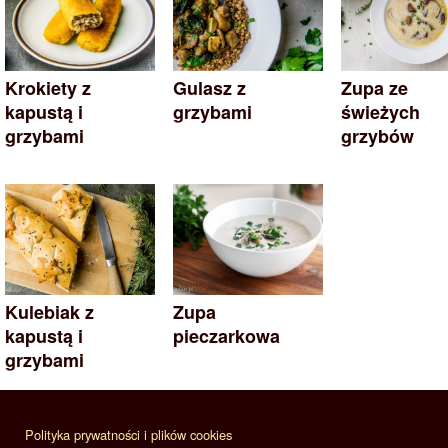
Krokiety z
Gulasz z
Zupa ze
kapustą i
grzybami
świeżych
grzybami
grzybów
Kulebiak z
Zupa
kapustą i
pieczarkowa
grzybami
Polityka prywatności i plików cookies