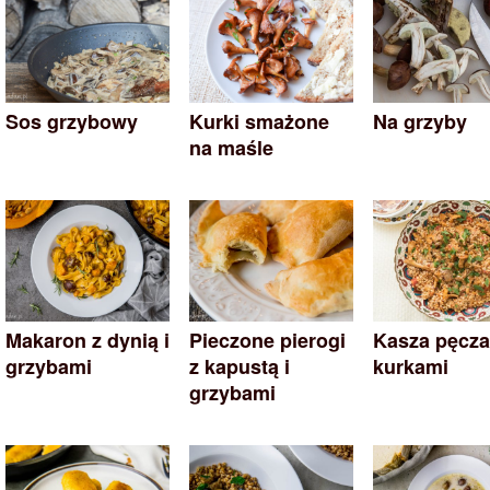
Sos grzybowy
Kurki smażone
Na grzyby
na maśle
Makaron z dynią i
Pieczone pierogi
Kasza pęcza
grzybami
z kapustą i
kurkami
grzybami