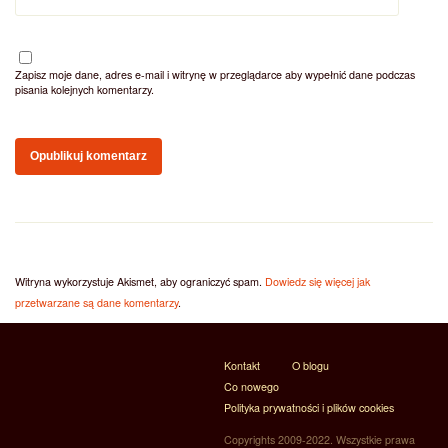
Zapisz moje dane, adres e-mail i witrynę w przeglądarce aby wypełnić dane podczas
pisania kolejnych komentarzy.
Witryna wykorzystuje Akismet, aby ograniczyć spam.
Dowiedz się więcej jak
przetwarzane są dane komentarzy
.
Kontakt
O blogu
Co nowego
Polityka prywatności i plików cookies
Copyrights 2009-2022. Wszystkie prawa