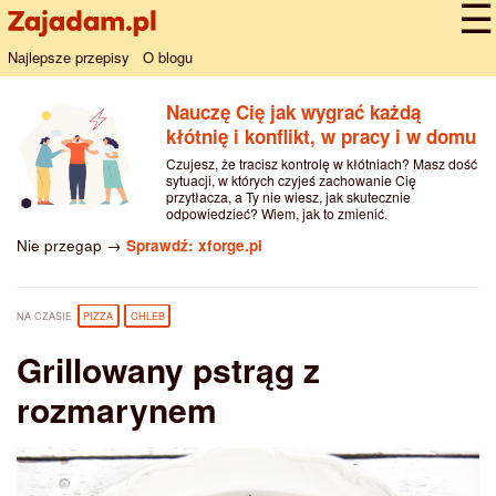
Najlepsze przepisy
O blogu
Nauczę Cię jak wygrać każdą
kłótnię i konflikt, w pracy i w domu
Czujesz, że tracisz kontrolę w kłótniach? Masz dość
sytuacji, w których czyjeś zachowanie Cię
przytłacza, a Ty nie wiesz, jak skutecznie
odpowiedzieć? Wiem, jak to zmienić.
Nie przegap →
Sprawdź: xforge.pl
NA CZASIE
PIZZA
CHLEB
Grillowany pstrąg z
rozmarynem