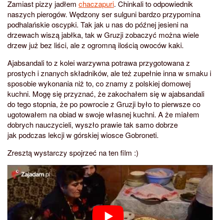
Zamiast pizzy jadłem
chaczapuri
. Chinkali to odpowiednik
naszych pierogów. Wędzony ser sulguni bardzo przypomina
podhalańskie oscypki. Tak jak u nas do późnej jesieni na
drzewach wiszą jabłka, tak w Gruzji zobaczyć można wiele
drzew już bez liści, ale z ogromną ilością owoców kaki.
Ajabsandali to z kolei warzywna potrawa przygotowana z
prostych i znanych składników, ale też zupełnie inna w smaku i
sposobie wykonania niż to, co znamy z polskiej domowej
kuchni. Mogę się przyznać, że zakochałem się w ajabsandali
do tego stopnia, że po powrocie z Gruzji było to pierwsze co
ugotowałem na obiad w swoje własnej kuchni. A że miałem
dobrych nauczycieli, wyszło prawie tak samo dobrze
jak podczas lekcji w górskiej wiosce Gobroneti.
Zresztą wystarczy spojrzeć na ten film :)