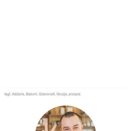
tagi:
Adżaria
,
Batumi
,
Gobroneti
,
Gruzja
,
przepis