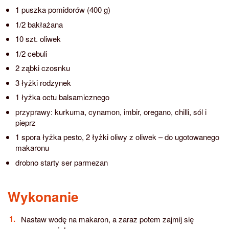
1 puszka pomidorów (400 g)
1/2 bakłażana
10 szt. oliwek
1/2 cebuli
2 ząbki czosnku
3 łyżki rodzynek
1 łyżka octu balsamicznego
przyprawy: kurkuma, cynamon, imbir, oregano, chilli, sól i
pieprz
1 spora łyżka pesto, 2 łyżki oliwy z oliwek – do ugotowanego
makaronu
drobno starty ser parmezan
Wykonanie
Nastaw wodę na makaron, a zaraz potem zajmij się