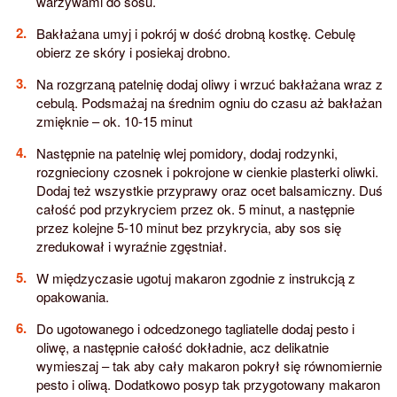
warzywami do sosu.
Bakłażana umyj i pokrój w dość drobną kostkę. Cebulę
obierz ze skóry i posiekaj drobno.
Na rozgrzaną patelnię dodaj oliwy i wrzuć bakłażana wraz z
cebulą. Podsmażaj na średnim ogniu do czasu aż bakłażan
zmięknie – ok. 10-15 minut
Następnie na patelnię wlej pomidory, dodaj rodzynki,
rozgnieciony czosnek i pokrojone w cienkie plasterki oliwki.
Dodaj też wszystkie przyprawy oraz ocet balsamiczny. Duś
całość pod przykryciem przez ok. 5 minut, a następnie
przez kolejne 5-10 minut bez przykrycia, aby sos się
zredukował i wyraźnie zgęstniał.
W międzyczasie ugotuj makaron zgodnie z instrukcją z
opakowania.
Do ugotowanego i odcedzonego tagliatelle dodaj pesto i
oliwę, a następnie całość dokładnie, acz delikatnie
wymieszaj – tak aby cały makaron pokrył się równomiernie
pesto i oliwą. Dodatkowo posyp tak przygotowany makaron