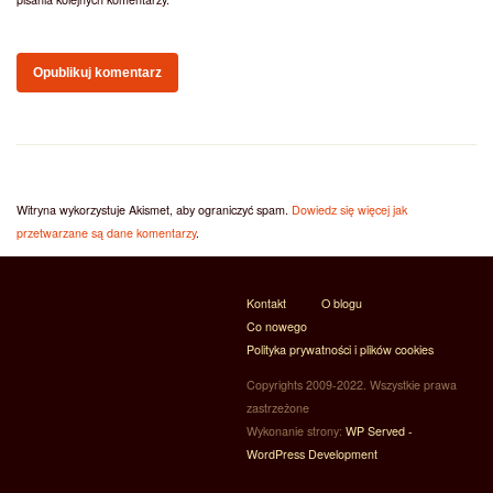
Witryna wykorzystuje Akismet, aby ograniczyć spam.
Dowiedz się więcej jak
przetwarzane są dane komentarzy
.
Kontakt
O blogu
Co nowego
Polityka prywatności i plików cookies
Copyrights 2009-2022. Wszystkie prawa
zastrzeżone
Wykonanie strony:
WP Served -
WordPress Development