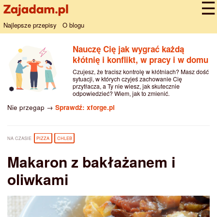
Najlepsze przepisy
O blogu
Nauczę Cię jak wygrać każdą
kłótnię i konflikt, w pracy i w domu
Czujesz, że tracisz kontrolę w kłótniach? Masz dość
sytuacji, w których czyjeś zachowanie Cię
przytłacza, a Ty nie wiesz, jak skutecznie
odpowiedzieć? Wiem, jak to zmienić.
Nie przegap →
Sprawdź: xforge.pl
NA CZASIE
PIZZA
CHLEB
Makaron z bakłażanem i
oliwkami