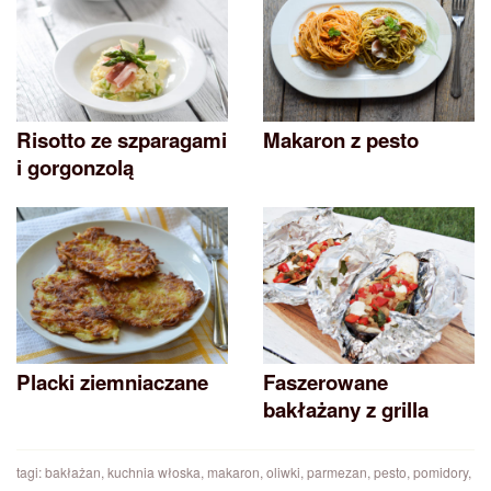
Risotto ze szparagami
Makaron z pesto
i gorgonzolą
Placki ziemniaczane
Faszerowane
bakłażany z grilla
tagi:
bakłażan
,
kuchnia włoska
,
makaron
,
oliwki
,
parmezan
,
pesto
,
pomidory
,